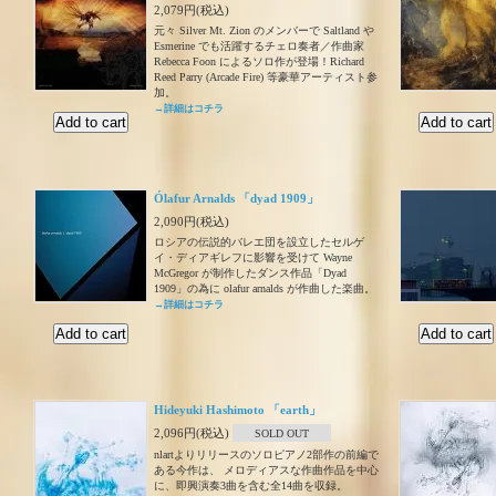
2,079円(税込)
元々 Silver Mt. Zion のメンバーで Saltland や
Esmerine でも活躍するチェロ奏者／作曲家
Rebecca Foon によるソロ作が登場！Richard
Reed Parry (Arcade Fire) 等豪華アーティスト参
加。
→詳細はコチラ
Ólafur Arnalds 「dyad 1909」
2,090円(税込)
ロシアの伝説的バレエ団を設立したセルゲ
イ・ディアギレフに影響を受けて Wayne
McGregor が制作したダンス作品「Dyad
1909」の為に olafur arnalds が作曲した楽曲。
→詳細はコチラ
Hideyuki Hashimoto 「earth」
2,096円(税込)
SOLD OUT
nlartよりリリースのソロピアノ2部作の前編で
ある今作は、 メロディアスな作曲作品を中心
に、即興演奏3曲を含む全14曲を収録。