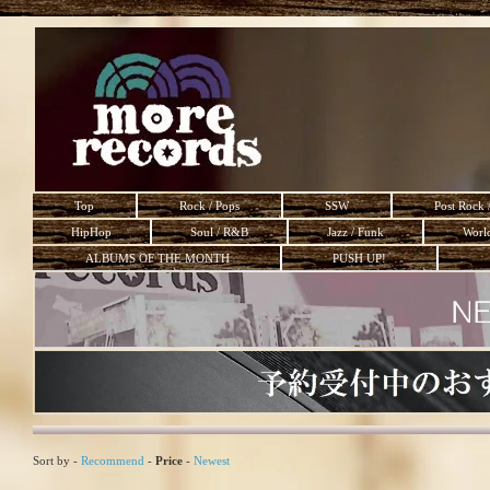
Top
Rock / Pops
SSW
Post Rock 
HipHop
Soul / R&B
Jazz / Funk
Worl
ALBUMS OF THE MONTH
PUSH UP!
Sort by -
Recommend
-
Price
-
Newest