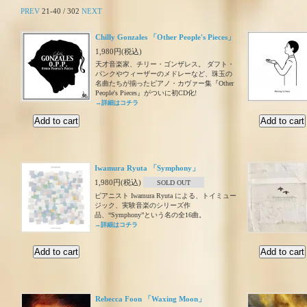
PREV
21-40 / 302
NEXT
Chilly Gonzales 「Other People's Pieces」
1,980円(税込)
天才音楽家、チリー・ゴンザレス。 ダフト・
パンクやウィーザーのメドレーなど、珠玉の
名曲たちが揃ったピアノ・カヴァー集『Other
People's Pieces』がついに初CD化!
→詳細はコチラ
Iwamura Ryuta 「Symphony」
1,980円(税込)
SOLD OUT
ピアニスト Iwamura Ryuta による、トイミュー
ジック、実験音楽のシリーズ作
品、“Symphony”という名の全16曲。
→詳細はコチラ
Rebecca Foon 「Waxing Moon」