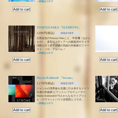
→詳細はコチラ
TOMOYA NAKA 「ELEMENTS」
2,096円(税込)
SOLD OUT
広島在住のTomoya Nakaこと、中智彌（なかと
もや）、多彩なメディアへの曲提供やライヴ
活動も行う若干28歳の気鋭の作曲家のファー
スト・ソロ・アルバム！
→詳細はコチラ
Martin Kohlstedt 「Strome」
2,178円(税込)
SOLD OUT
ジャンルの境界線を流麗に行き来するドイツ
出身の作曲家/ピアニスト/プロデューサー、
Martin Kohlstedtが70人からなるライプツィ
ヒ・ゲヴァントハウス合唱団とコラボ。
→詳細はコチラ