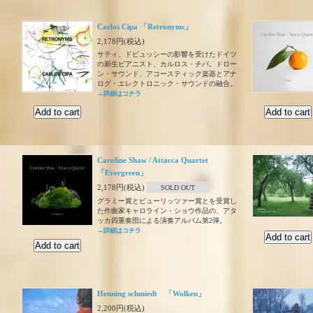
Carlos Cipa 「Retronyms」
2,178円(税込)
サティ、ドビュッシーの影響を受けたドイツ
の新生ピアニスト、カルロス・チパ。ドロー
ン・サウンド、アコースティック楽器とアナ
ログ・エレクトロニック・サウンドの融合。
→詳細はコチラ
Caroline Shaw / Attacca Quartet
「Evergreen」
2,178円(税込)
SOLD OUT
グラミー賞とピューリッツァー賞とを受賞し
た作曲家キャロライン・ショウ作品の、アタ
ッカ四重奏団による演奏アルバム第2弾。
→詳細はコチラ
Henning schmiedt 「Wolken」
2,200円(税込)