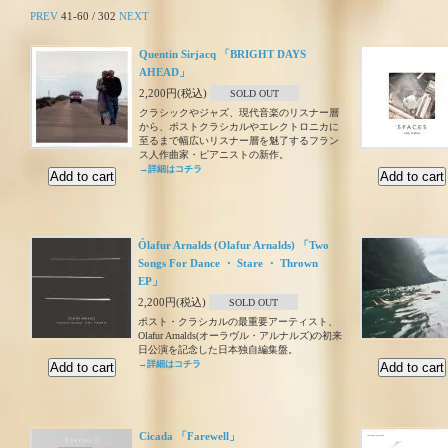
PREV
41-60 / 302
NEXT
Quentin Sirjacq 「BRIGHT DAYS
AHEAD」
2,200円(税込)
SOLD OUT
クラシックやジャズ、現代音楽のリスナー層
から、ポストクラシカルやエレクトロニカに
至るまで幅広いリスナー層を魅了するフラン
ス人作曲家・ピアニストの新作。
→詳細はコチラ
Ólafur Arnalds (Olafur Arnalds) 「Two
Songs For Dance ・ Stare ・ Thrown
EP」
2,200円(税込)
SOLD OUT
ポスト・クラシカルの最重要アーティスト、
Olafur Arnalds(オーラヴル・アルナルズ)の初来
日公演を記念した日本独自編集盤。
→詳細はコチラ
Cicada 「Farewell」