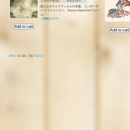
2,200円(税込)
SOLD OUT
新たなポストクラシカルの名盤。コンポーザ
ー/トラクメイカー、Tomoya Nakaの3rdアルバ
ム。
→詳細はコチラ
PREV
41-60 / 302
NEXT