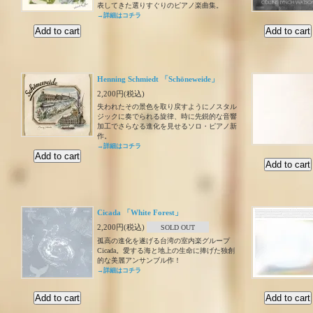
表してきた選りすぐりのピアノ楽曲集。
→詳細はコチラ
Henning Schmiedt 「Schöneweide」
2,200円(税込)
失われたその景色を取り戻すようにノスタル
ジックに奏でられる旋律、時に先鋭的な音響
加工でさらなる進化を見せるソロ・ピアノ新
作。
→詳細はコチラ
Cicada 「White Forest」
2,200円(税込)
SOLD OUT
孤高の進化を遂げる台湾の室内楽グループ
Cicada。愛する海と地上の生命に捧げた独創
的な美麗アンサンブル作！
→詳細はコチラ