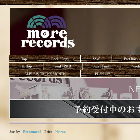
Top
Rock / Pops
SSW
Post Rock 
HipHop
Soul / R&B
Jazz / Funk
Worl
ALBUMS OF THE MONTH
PUSH UP!
Sort by -
Recommend
-
Price
-
Newest