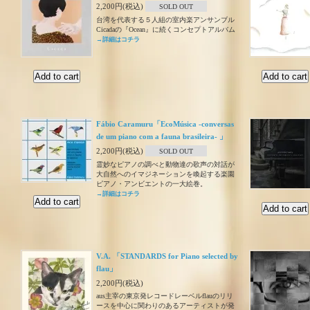
2,200円(税込)
SOLD OUT
台湾を代表する５人組の室内楽アンサンブル
Cicadaの『Ocean』に続くコンセプトアルバム
→詳細はコチラ
Fábio Caramuru「EcoMúsica -conversas
de um piano com a fauna brasileira- 」
2,200円(税込)
SOLD OUT
霊妙なピアノの調べと動物達の歌声の対話が
大自然へのイマジネーションを喚起する楽園
ピアノ・アンビエントの一大絵巻。
→詳細はコチラ
V.A. 「STANDARDS for Piano selected by
flau」
2,200円(税込)
aus主宰の東京発レコードレーベルflauのリリ
ースを中心に関わりのあるアーティストが発