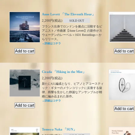
Anne Lovett 「The Eleventh Hour」
2,200円(税込)
SOLD OUT
フランス出身でロンドンを拠点に活動するピ
アニスト／作曲家【Anne Lovett】の新作がス
ウェーデンのレーベル＜1631 Recordings＞か
らリリース。
→詳細はコチラ
Cicada 「Hiking in the Mist」
2,200円(税込)
新たに4人編成となり、ピアノとアコースティ
ック・ギターのメランコリックに反復する旋
律、残響を生かした静謐なアンサンブルが精
緻に編み込まれた新作。
→詳細はコチラ
Tomoya Naka 「SUN」