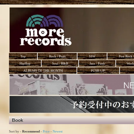
Top
Rock / Pops
SSW
Post Rock 
HipHop
Soul / R&B
Jazz / Funk
Worl
ALBUMS OF THE MONTH
PUSH UP!
Book
Sort by -
Recommend
-
Price
-
Newest