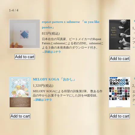
1-4 / 4
repeat pattern x submerse 「so you like
『
pandas」
1
815円(税込)
日本在住の写真家、ビートメイカーのRepeat
Patternとsubmerseによる初のZINE。submerseに
→
よる３曲の未発表曲のダウンロード付き。
→詳細はコチラ
MELODY KOGA 「おかし」
1,320円(税込)
2
MELODY KOGAによる待望の詩集第2弾。 数ある作
品の中からお菓子をテーマにした詩を44篇収録。
→詳細はコチラ
→