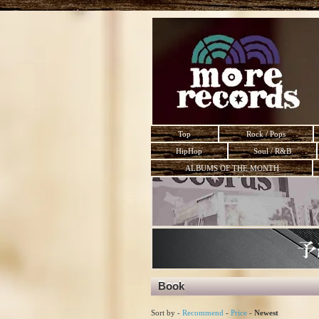
Top
Rock / Pops
HipHop
Soul / R&B
ALBUMS OF THE MONTH
Book
Sort by -
Recommend
-
Price
-
Newest