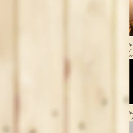
第
ク
の
第
5