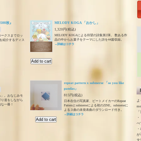
500枚』
MELODY KOGA 「おかし」
1,320円(税込)
MELODY KOGAによる待望の詩集第2弾。 数ある作
ロークスまでロッ
品の中からお菓子をテーマにした詩を44篇収録。
枚を紹介するディス
→詳細はコチラ
repeat pattern x submerse 「so you like
pandas」
815円(税込)
る」。おなじみモ
寄り道をしながら
よ
日本在住の写真家、ビートメイカーのRepeat
的な一冊！
Patternとsubmerseによる初のZINE。submerseに
m
よる３曲の未発表曲のダウンロード付き。
「
→詳細はコチラ
・
べ
・
が
文