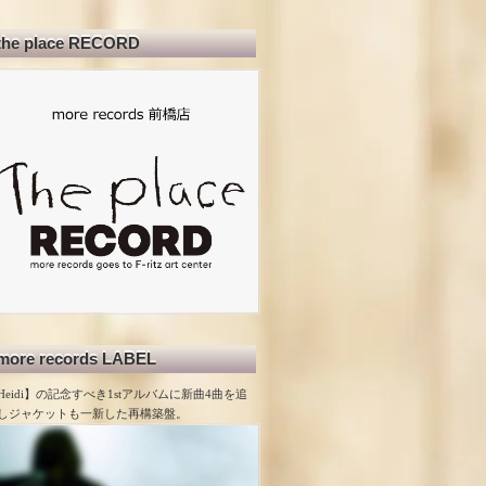
the place RECORD
more records LABEL
Heidi】の記念すべき1stアルバムに新曲4曲を追
しジャケットも一新した再構築盤。