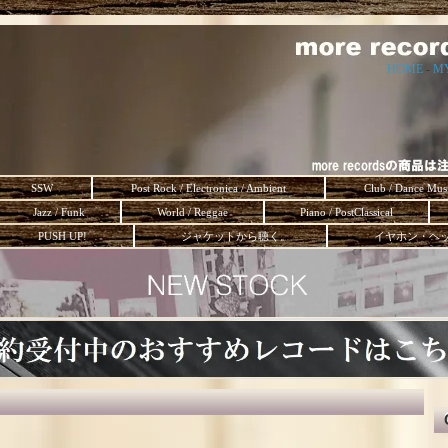
HOME
-
M
SSW
Post Rock / Electronica / Ambient
Club / Dance Mus
Jazz / Funk
World / Reggae
Piano / PostClassical
PUSH UP!
ジャケットから聴く。
イヤホン・ヘ