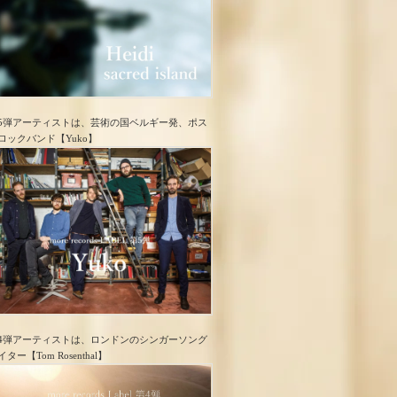
5弾アーティストは、芸術の国ベルギー発、ポス
ロック​バンド【Yuko】
4弾アーティストは、ロンドンのシンガーソング
イター【Tom Rosenthal】