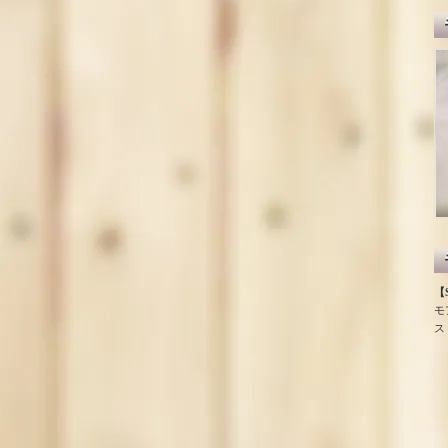
【S
モ
ス