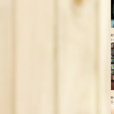
第
ト
第
ラ