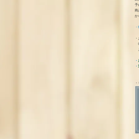
予
商
か
・
・
0
月
・
・
・