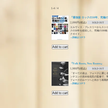
1-4 / 4
『最強版 ロックの50年、究極の
2,090円(税込)
SOLD OUT
エルヴィス・プレスリーからスト
クの50年を総括した、究極の500
クガイド。
→詳細はコチラ
『Folk Roots, New Routes』
1,980円(税込)
SOLD OUT
「すべての道は、フォークに通じ
ンチコンの清水祐也氏の監修で、
フォークのルーツへと向かう画期
→詳細はコチラ