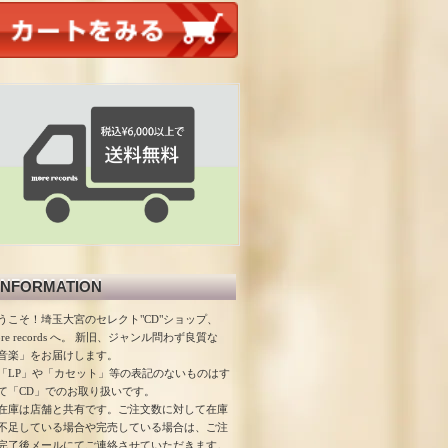
INFORMATION
うこそ！埼玉大宮のセレクト"CD"ショップ、
ore records へ。 新旧、ジャンル問わず良質な
音楽」をお届けします。
「LP」や「カセット」等の表記のないものはす
て「CD」でのお取り扱いです。
在庫は店舗と共有です。ご注文数に対して在庫
不足している場合や完売している場合は、ご注
完了後メールにてご連絡させていただきます。