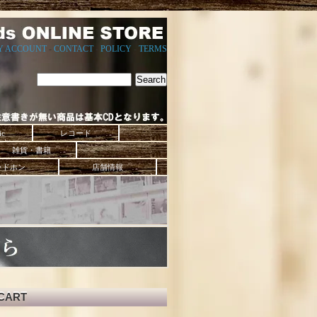
Y ACCOUNT
-
CONTACT
-
POLICY
-
TERMS
ic
レコード
雑貨・書籍
ッドホン
店舗情報
CART