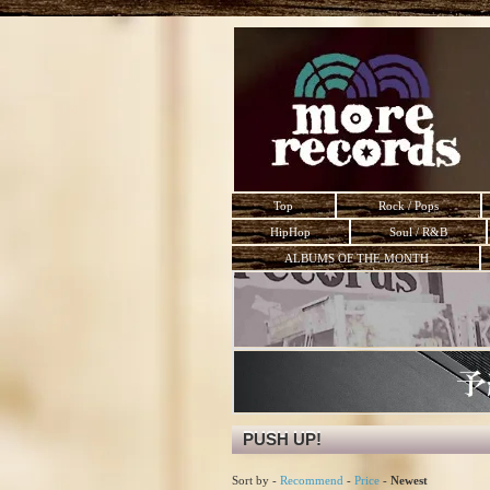
Top
Rock / Pops
HipHop
Soul / R&B
ALBUMS OF THE MONTH
PUSH UP!
Sort by -
Recommend
-
Price
-
Newest