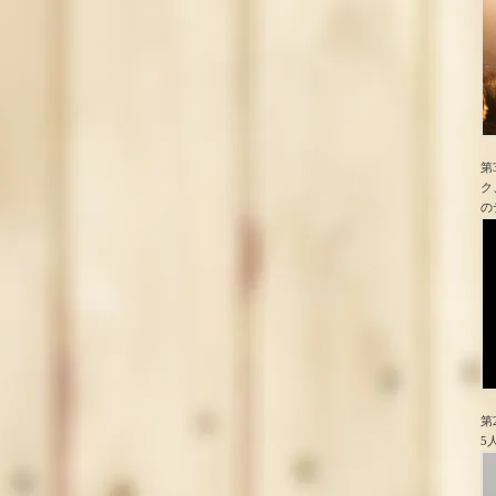
第
ク
の
第
5