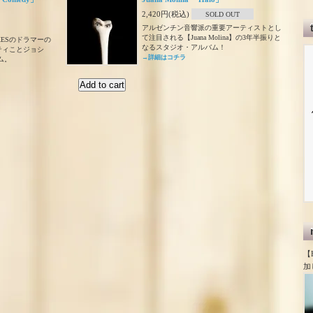
2,420円(税込)
SOLD OUT
アルゼンチン音響派の重要アーティストとし
て注目される【Juana Molina】の3年半振りと
OXESのドラマーの
なるスタジオ・アルバム！
ティことジョシ
→詳細はコチラ
ム。
【
加