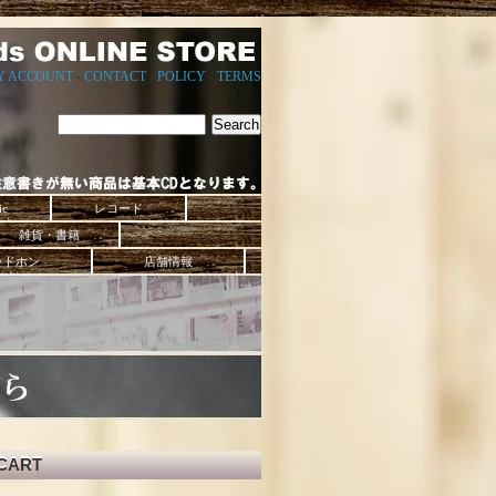
Y ACCOUNT
-
CONTACT
-
POLICY
-
TERMS
ic
レコード
雑貨・書籍
ッドホン
店舗情報
CART