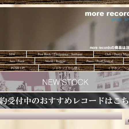
HOME
-
M
SSW
Post Rock / Electronica / Ambient
Club / Dance Mus
Jazz / Funk
World / Reggae
Piano / PostClassical
PUSH UP!
ジャケットから聴く。
イヤホン・ヘ