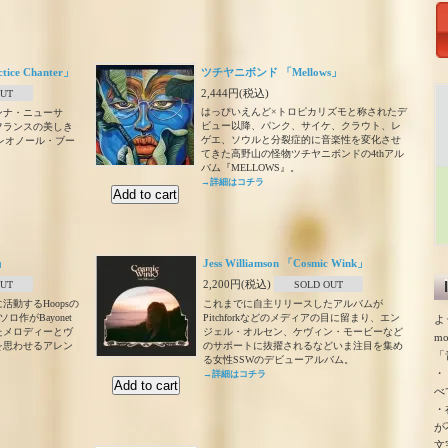
ctice Chanter」
ツチヤニボンド 「Mellows」
2,444円(税込)
OUT
はっぴいえんど×トロピカリズモと称されたデ
ンナ・ニューサ
ビュー以降、パンク、サイケ、クラウト、レ
フランスの美しき
ゲエ、ソウルと分裂症的に音楽性を変化させ
er (レオノール・ブー
てきた高野山の怪物ツチヤニボンドの4thアル
バム『MELLOWS』。
→詳細はコチラ
p」
Jess Williamson 「Cosmic Wink」
2,200円(税込)
OUT
SOLD OUT
動するHoopsの
これまでに自主リリースしたアルバムが
るソロ作がBayonet
Pitchforkなどのメディアの目に留まり、エン
よ
たメロディーとヴ
ジェル・オルセン、ケヴィン・モービーなど
m
を思わせるアレン
のサポートに抜擢されるなどいま注目を集め
「
る女性SSWのデビューアルバム。
・
→詳細はコチラ
べ
・
が
文