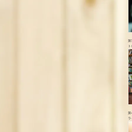
第
ト
第
ラ