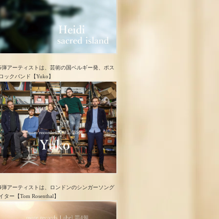
5弾アーティストは、芸術の国ベルギー発、ポス
ロック​バンド【Yuko】
4弾アーティストは、ロンドンのシンガーソング
イター【Tom Rosenthal】