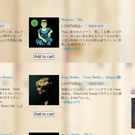
Moderat 「III」
2,530円(税込)
OUT
SOLD OUT
ンテンポ、エレク
巧みに配されたビート、美しくも儚いメロデ
もが夢中になって
ィー、控えめに色を添えるヴォーカルが混じ
込んだ不思議な魅
り合う奇跡のコラボが10年を経てバンドに昇
華した3部作ラスト！
→詳細はコチラ
res Woma」
Joan Shelley 「Joan Shelley」(Import盤)
2,420円(税込)
SOLD OUT
Chapman、Steve
米国ルイビルのシンガーソングライターJoan
edyら錚々たるレジェン
Shelley。WilcoのJeff Tweedyプロデュースの素
国のギタリスト／
晴らしき4thアルバム。
s
→詳細はコチラ
e Horse's Ha）によ
。
re Comedy」
Juana Molina 「Halo」