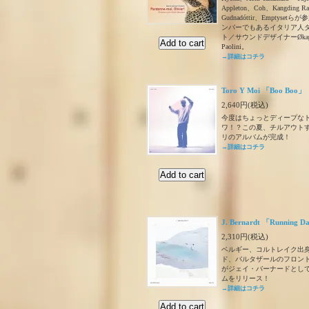
Appleton、Coh、Kangding Ra
Gudnadóttir、Emptysetら
ンバーでもあるイタリア人
ト／サウンドデザイナーØkapiこ
Paolini。
→詳細はコチラ
Toro Y Moi 「Boo Boo」
2,640円(税込)
今度はちょっとディープな
ワ！？この夏、チルアウト
リのアルバムが完成！
→詳細はコチラ
J. Bernardt 「Running D
2,310円(税込)
ベルギー、コルトレイク出身
ド、バルタザールのフロン
がジェイ・バーナードとし
ムをリリース！
→詳細はコチラ