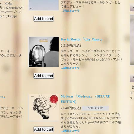
プロデュースを手がけるサーがシンガーとし
y、Hildur
て遂にデビュー！
が参加！K-Mundiのメ
→詳細はコチラ
ターンテーブリス
とFilippo
Kevin Morby 「City Music」
2,310円(税込)
トロ・イ・モ
元ウッズ、ザ・ベイビーズのメンバーとして
するときにピッタ
も知られる米シンガー・ソングライター、ケ
ヴィン・モービーが4作目となるソロ・アルバ
ムをリリース！
→詳細はコチラ
【S
モ
ays」
Moderat 「Moderat」（DELUXE
ス
EDITION）
2,640円(税込)
の5ピース・バン
SOLD OUT
トマン、イェンテ
レディオヘッドのトム・ヨークからも支持を
てデビューアルバ
受けるModeselektorとELLEN ALLIENとのコラ
ボも話題となったApparatの奇跡のコラボの始
まりがこちら。
→詳細はコチラ