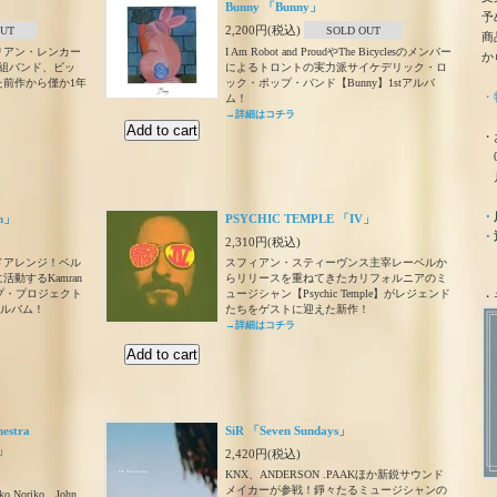
Bunny 「Bunny」
予
2,200円(税込)
OUT
SOLD OUT
商
リアン・レンカー
I Am Robot and ProudやThe Bicyclesのメンバー
か
組バンド、ビッ
によるトロントの実力派サイケデリック・ロ
前作から僅か1年
ック・ポップ・バンド【Bunny】1stアルバ
・
ム！
→詳細はコチラ
・
0
月
・
gh」
PSYCHIC TEMPLE 「IV」
・
2,310円(税込)
ドアレンジ！ベル
スフィアン・スティーヴンス主宰レーベルか
動するKamran
らリリースを重ねてきたカリフォルニアのミ
ップ・プロジェクト
ュージシャン【Psychic Temple】がレジェンド
・
・アルバム！
たちをゲストに迎えた新作！
→詳細はコチラ
hestra
SiR 「Seven Sundays」
!」
2,420円(税込)
KNX、ANDERSON .PAAKほか新鋭サウンド
メイカーが参戦！錚々たるミュージシャンの
iko Noriko、John