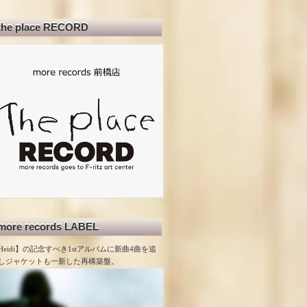
the place RECORD
more records LABEL
Heidi】の記念すべき1stアルバムに新曲4曲を追
しジャケットも一新した再構築盤。