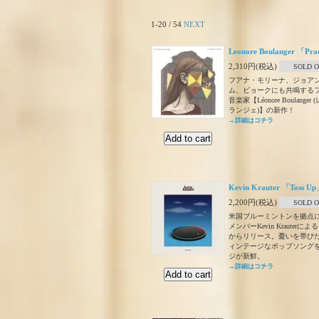
1-20 / 54
NEXT
Leonore Boulanger 「Pra
2,310円(税込)
SOLD 
フアナ・モリーナ、ジョア
ム、ビョークにも共鳴する
音楽家【Léonore Boulang
ランジェ)】の新作！
→詳細はコチラ
Kevin Krauter 「Toss U
2,200円(税込)
SOLD 
米国ブルーミントンを拠点に活
メンバーKevin Krauterによ
からリリース。憂いを帯び
ィンテージなポップソング
ジが新鮮。
→詳細はコチラ