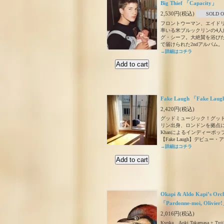
Big Thief 「Capacity」
2,530円(税込)
SOLD 
フロントウーマン、エイド
率いる米ブルックリンの4人
グ・シーフ。大絶賛を浴びた
で届けられた2ndアルバム。
→詳細はコチラ
Fake Laugh 「Fake Lau
2,420円(税込)
グッドミュージック！グッ
リン出身、ロンドンを拠点に活
Khanによるインディーポ
【Fake Laugh】デビュー
→詳細はコチラ
Okapi & Aldo Kapi’s Orc
「Pardonne-moi, Olivier
2,016円(税込)
Kyoka、Aoki Takamasa + Tuj