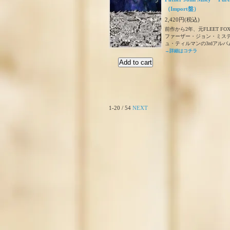
（Import盤）
2,420円(税込)
前作から2年、元FLEET F
ファーザー・ジョン・ミス
ュ・ティルマンの3rdアルバ
→詳細はコチラ
1-20 / 54
NEXT