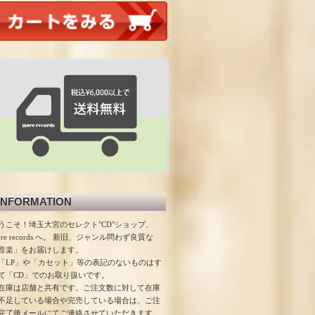
INFORMATION
うこそ！埼玉大宮のセレクト"CD"ショップ、
ore records へ。 新旧、ジャンル問わず良質な
音楽」をお届けします。
「LP」や「カセット」等の表記のないものはす
て「CD」でのお取り扱いです。
在庫は店舗と共有です。ご注文数に対して在庫
不足している場合や完売している場合は、ご注
完了後メールにてご連絡させていただきます。