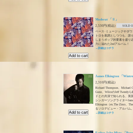
Moderat 「Ⅱ」
2,530円(税込)
SOLD 
ベース･ミュージックやダウ
トロを基調としつつも、誰
しまうポップ的要素を盛り
力に溢れた2ndアルバム！
→詳細はコチラ
James Elkington 「Wint
2,310円(税込)
Richard Thompson、Michael 
Gunn、WilcoのJeff Twe
ドとの共演で知られる、英
シンガーソングライターJame
Elkington（ex.The Zincs、Th
るソロデビュー・アルバム
→詳細はコチラ
Father John Misty 「Pu