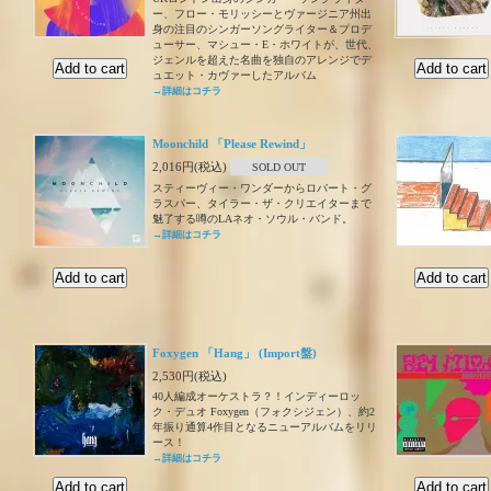
ー、フロー・モリッシーとヴァージニア州出
身の注目のシンガーソングライター＆プロデ
ューサー、マシュー・E・ホワイトが、世代、
ジェンルを超えた名曲を独自のアレンジでデ
ュエット・カヴァーしたアルバム
→詳細はコチラ
Moonchild 「Please Rewind」
2,016円(税込)
SOLD OUT
スティーヴィー・ワンダーからロバート・グ
ラスパー、タイラー・ザ・クリエイターまで
魅了する噂のLAネオ・ソウル・バンド。
→詳細はコチラ
Foxygen 「Hang」 (Import盤)
2,530円(税込)
40人編成オーケストラ？！インディーロッ
ク・デュオ Foxygen（フォクシジェン）、約2
年振り通算4作目となるニューアルバムをリリ
ース！
→詳細はコチラ