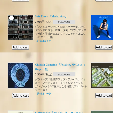
Soft Error 「Mechanism」
2,016円(税込)
SOLD OUT
ダンスミュージックやDJカルチャーをバック
グランドに持ち、映像、演劇、TVなどの音楽
を幅広く手掛けるエレクトロニック・ユニッ
トのデビュー盤。
→詳細はコチラ
Childish Gambino 「Awaken, My Love!」
(Import盤)
2,530円(税込)
SOLD OUT
グラミー賞「最優秀ラップ・アルバム」ノミ
ネートアーティスト、チャイルディッシュ・
ガンビーノが3年振りとなる待望のアルバムを
リリース！
→詳細はコチラ
C DUNCAN 「THE MIDNIGHT SUN」