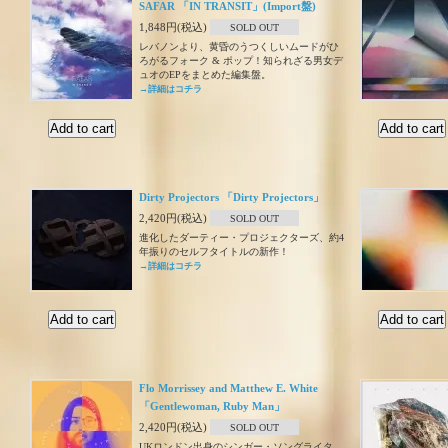
SAFAR 「IN TRANSIT」(Import盤)
1,848円(税込)
SOLD OUT
レバノンより、黄昏のうつくしいムードがひ
ろがるフォーク & ポップ！知られざる男女デ
ュオのEPをまとめた編集盤。
→詳細はコチラ
Dirty Projectors 「Dirty Projectors」
2,420円(税込)
SOLD OUT
進化したダーティー・プロジェクターズ、約4
年振りのセルフタイトルの新作！
→詳細はコチラ
Flo Morrissey and Matthew E. White
「Gentlewoman, Ruby Man」
2,420円(税込)
SOLD OUT
UKロンドン出身のシンガー・ソングライタ