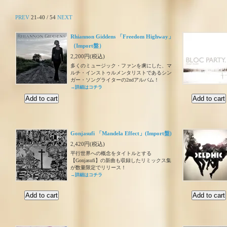
PREV
21-40 / 54
NEXT
Rhiannon Giddens 「Freedom Highway」
（Import盤）
2,200円(税込)
多くのミュージック・ファンを虜にした、マ
ルチ・インストゥルメンタリストであるシン
ガー・ソングライターの2ndアルバム！
→詳細はコチラ
Gonjasufi 「Mandela Effect」(Import盤)
2,420円(税込)
平行世界への概念をタイトルとする
【Gonjasufi】の新曲も収録したリミックス集
が数量限定でリリース！
→詳細はコチラ