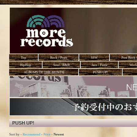
Top
Rock / Pops
SSW
Post Rock 
HipHop
Soul / R&B
Jazz / Funk
Worl
ALBUMS OF THE MONTH
PUSH UP!
PUSH UP!
Sort by -
Recommend
-
Price
-
Newest