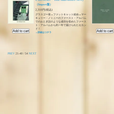
（Import盤）
2,310円(税込)
グラスゴー発→ファットキャット経由→マー
キュリー・ノミニーのファースト・アルバム
でのおとぎ話のような成功を収めたファース
ト・アルバムから約一年で届けられたセカン
ド！
→詳細はコチラ
PREV
21-40 / 54
NEXT