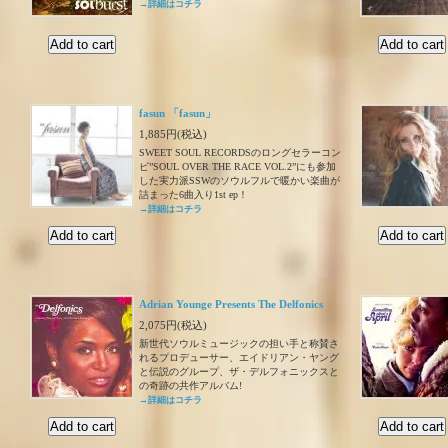
→詳細はコチラ
fasun 「fasun」
1,885円(税込)
SWEET SOUL RECORDSのロングセラーコン
ピ”SOUL OVER THE RACE VOL.2”にも参加
した実力派SSWのソウルフルで暖かい楽曲が
詰まった6曲入り1st ep！
→詳細はコチラ
Adrian Younge Presents The Delfonics
2,075円(税込)
新世代ソウルミュージックの担い手と称賛さ
れるプロデューサー、エイドリアン・ヤング
と伝説のグループ、ザ・デルフォニックスと
の奇跡の共作アルバム!
→詳細はコチラ