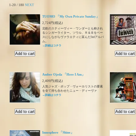
1-20 / 180
NEXT
TUOMO 「My Own Private Sunday」
2,724円(税込)
北欧のスティーヴィー・ワンダーとも称され
るシンガーライター。ソウル、Ｒ＆Ｂをベー
スにしながらヴァラエティに富んだ3rdアルバ
ム。
→詳細はコチラ
Amber Ojeda 「Here I Am」
2,409円(税込)
人気ジャズ・ポップ・ヴォーカリストの要素
を全て持ち合わせたニュー・ディーヴァ
→詳細はコチラ
Innosphere 「Shine」