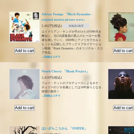
Adrian Younge 「Black Dynamite -
original motion picture score」
2,462円(税込)
SOLD OUT
エイドリアン・ヤングが手がけた1970年代を
舞台に、元CIA諜報員の黒人のヒーローが悪
者を倒していく、2009年にアメリカでカルト
ヒットを記録したブラックスプロイテーショ
ン映画『Black Dynamite』のオリジナル・スコ
ア作品。
→詳細はコチラ
Neneh Cherry 「Blank Project」
2,420円(税込)
フォー・テットのプロデュースによるネナ・
チェリーのソロ名義としては18年振りとなる
待望の新作！
→詳細はコチラ
はいざらこうかん 「SNIPER」