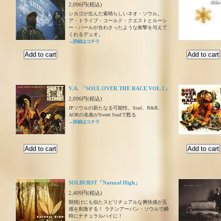
2,096円(税込)
シカゴが生んだ素晴らしいネオ・ソウル。
ア・トライブ・コールド・クエストとルーシ
ー・パールが合わさったような衝撃を与えて
くれるデュオ。
→詳細はコチラ
V.A. 「SOUL OVER THE RACE VOL.1」
2,096円(税込)
JPソウルの新たなる可能性。Soul、R&B、
AORの名曲がSweet Soulで甦る
→詳細はコチラ
SOLBURST「Natural High」
2,409円(税込)
朝焼けにも似たスピリチュアルな爽快感が五
感を刺激する！ ラテンアーバン・ソウルで瞬
時にナチュラルハイに！