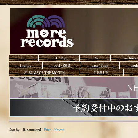
Top
Rock / Pops
SSW
Post Rock 
HipHop
Soul / R&B
Jazz / Funk
Worl
ALBUMS OF THE MONTH
PUSH UP!
Sort by -
Recommend
-
Price
-
Newest