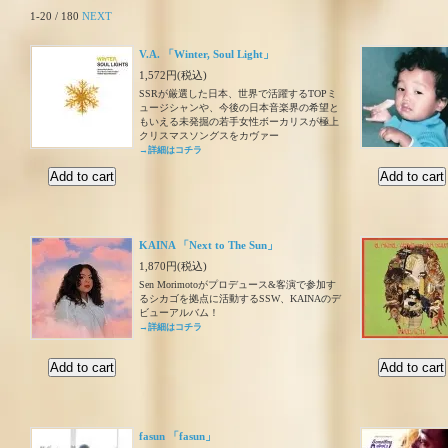
1-20 / 180
NEXT
V.A. 「Winter, Soul Light」
1,572円(税込)
SSRが厳選した日本、世界で活躍するTOPミ
ュージシャンや、今後の日本音楽界の希望と
もいえる未発掘の若手女性ボーカリスが極上
クリスマスソングスをカヴァー
→詳細はコチラ
KAINA 「Next to The Sun」
1,870円(税込)
Sen Morimotoがプロデュース&客演で参加す
るシカゴを拠点に活動するSSW、KAINAのデ
ビューアルバム！
→詳細はコチラ
fasun 「fasun」