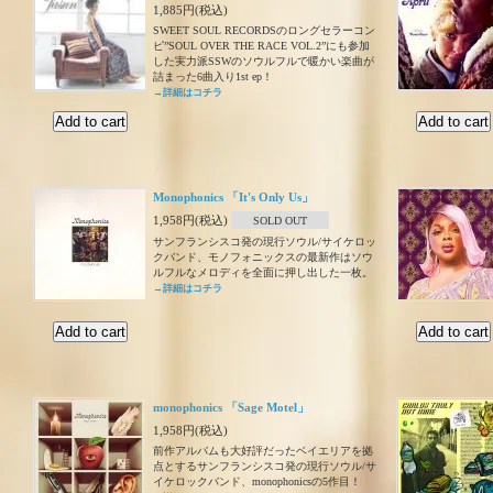
1,885円(税込)
SWEET SOUL RECORDSのロングセラーコン
ピ”SOUL OVER THE RACE VOL.2”にも参加
した実力派SSWのソウルフルで暖かい楽曲が
詰まった6曲入り1st ep！
→詳細はコチラ
Monophonics 「It's Only Us」
1,958円(税込)
SOLD OUT
サンフランシスコ発の現行ソウル/サイケロッ
クバンド、モノフォニックスの最新作はソウ
ルフルなメロディを全面に押し出した一枚。
→詳細はコチラ
monophonics 「Sage Motel」
1,958円(税込)
前作アルバムも大好評だったベイエリアを拠
点とするサンフランシスコ発の現行ソウル/サ
イケロックバンド、monophonicsの5作目！