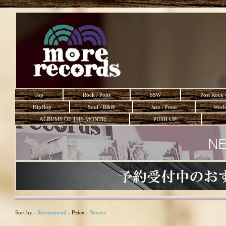
Top
Rock / Pops
SSW
Post Rock 
HipHop
Soul / R&B
Jazz / Funk
Worl
ALBUMS OF THE MONTH
PUSH UP!
Sort by -
Recommend
-
Price
-
Newest