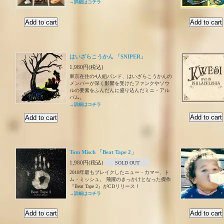
→詳細はコチラ
はいざらこうかん 「SNIPER」
1,980円(税込)
東京在住の4人組バンド、はいざらこうかんの
メンバーが深く影響を受けたファンクやソウ
ルの要素をふんだんに盛り込んだミニ・アル
バム。
→詳細はコチラ
Tom Misch 「Beat Tape 2」
1,980円(税込)
SOLD OUT
2018年最もブレイクしたニュー・カマー、ト
ム・ミッシュ。 飛躍のきっかけとなった傑作
『Beat Tape 2』がCDリリース！
→詳細はコチラ