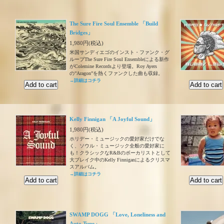
The Sure Fire Soul Ensemble 「Build
Bridges」
1,980円(税込)
米国サンディエゴのインスト・ファンク・グ
ループThe Sure Fire Soul Ensembleによる新作
がColemine Recordsより登場。Roy Ayers
の”Aragon”を熱くファンクした曲も収録。
→詳細はコチラ
Kelly Finnigan 「A Joyful Sound」
1,980円(税込)
ホリデー・ミュージックの愛好家だけでな
く、ソウル・ミュージック全般の愛好家に
も！クラシックなR&Bのボーカリストとして
大ブレイク中のKelly Finniganによるクリスマ
スアルバム。
→詳細はコチラ
SWAMP DOGG 「Love, Loneliness and
Auto Tune」