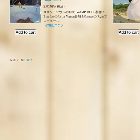
2,016円(税込)
サザン・ソウルの御大SWAMP DOGG新作！
Bon IverのJustin Vernon参加＆Gayngsの Ryanプ
ロデュース。
→詳細はコチラ
1-20 / 180
NEXT