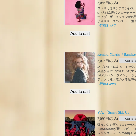
2,043円(税込)
アメリカはサンフランシス
の7人組次世代フューチャー
ティヴ、ザ・セシェンが名門【Tr
よりリリースのデビュー盤
→詳細はコチラ
Kendra Morris 「Banshe
2,075円(税込)
SOLD 
DJプレミアによるリミック
入盤が各所で話題だったケ
1stアルバム。ヴィンテー
ラックに透明感のある歌声
→詳細はコチラ
V.A. 「Sunny Side Up」
2,090円(税込)
SOLD 
数々の名企画をキュレーシ
Brownswoodが新コンピ
～ジャズ・シーンの旬をリポ