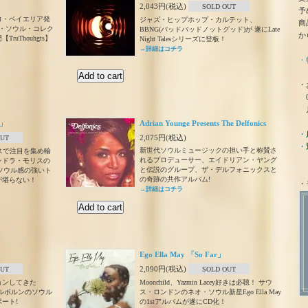
2,043円(税込)
SOLD OUT
予
コ・ベイエリア発
ジャズ・ヒップホップ・カルテット、
商
・ソウル・コレク
BBNG(バッドバッドノットグッド)が 遂にLate
か
uThouhgts】
Night Talesシリーズに登板！
！
→詳細はコチラ
・
・
0
月
e」
Adrian Younge Presents The Delfonics
・
2,075円(税込)
OUT
・
新世代ソウルミュージックの担い手と称賛さ
スで注目を集め輸
れるプロデューサー、エイドリアン・ヤング
ンドラ・モリスの
と伝説のグループ、ザ・デルフォニックスと
ジソウル感の強いト
の奇跡の共作アルバム!
が堪らない！
・
→詳細はコチラ
Ego Ella May 「So Far」
2,090円(税込)
OUT
SOLD OUT
ョンしてきた
Moonchild、Yazmin Lacey好きは必聴！ サウ
。メルボルンのソウル
ス・ロンドンのネオ・ソウル新星Ego Ella May
ート!
の1stアルバムが遂にCD化！