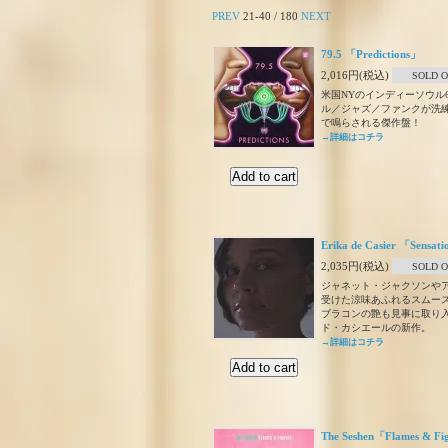
PREV
21-40 / 180
NEXT
79.5 「Predictions」
2,016円(税込)
SOLD 
米国NYのインディーソウル6
ル／ジャズ／ファンクが洗
で鳴らされる傑作盤！
→詳細はコチラ
Erika de Casier 「Sensat
2,035円(税込)
SOLD 
ジャネット・ジャクソンや
受けた涼味あふれるスムース
ブラコンの艶も見事に取り
ド・カシエールの新作。
→詳細はコチラ
The Seshen「Flames & Fi