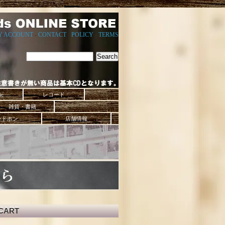
Y ACCOUNT
-
CONTACT
-
POLICY
-
TERMS
ic
レコード
雑貨・書籍
ッドホン
店舗情報
CART