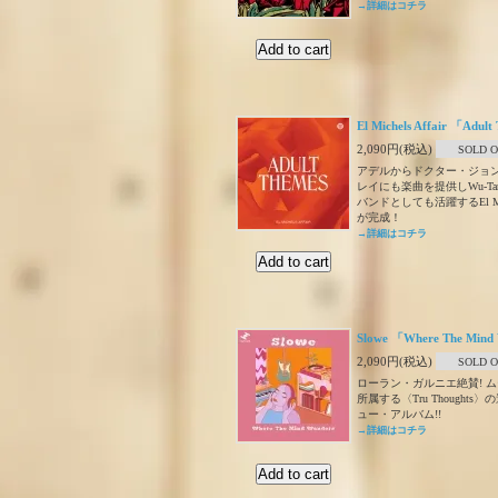
→詳細はコチラ
El Michels Affair 「Adul
2,090円(税込)
SOLD 
アデルからドクター・ジョ
レイにも楽曲を提供しWu-Tan
バンドとしても活躍するEl Miche
が完成！
→詳細はコチラ
Slowe 「Where The Mind
2,090円(税込)
SOLD 
ローラン・ガルニエ絶賛! 
所属する〈Tru Thought
ュー・アルバム!!
→詳細はコチラ