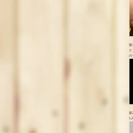
第
ク
の
第
5