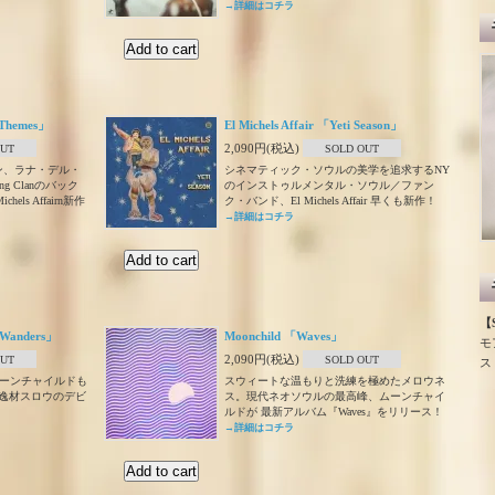
→詳細はコチラ
t Themes」
El Michels Affair 「Yeti Season」
2,090円(税込)
OUT
SOLD OUT
ン、ラナ・デル・
シネマティック・ソウルの美学を追求するNY
g Clanのバック
のインストゥルメンタル・ソウル／ファン
ls Affairn新作
ク・バンド、El Michels Affair 早くも新作！
→詳細はコチラ
【S
 Wanders」
Moonchild 「Waves」
モ
2,090円(税込)
OUT
SOLD OUT
ス
ムーンチャイルドも
スウィートな温もりと洗練を極めたメロウネ
s〉の逸材スロウのデビ
ス。現代ネオソウルの最高峰、ムーンチャイ
ルドが 最新アルバム『Waves』をリリース！
→詳細はコチラ