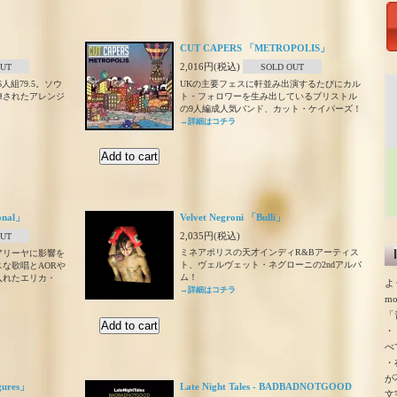
CUT CAPERS 「METROPOLIS」
2,016円(税込)
OUT
SOLD OUT
人組79.5。ソウ
UKの主要フェスに軒並み出演するたびにカル
練されたアレンジ
ト・フォロワーを生み出しているブリストル
の9人編成人気バンド、カット・ケイパーズ！
→詳細はコチラ
ional」
Velvet Negroni 「Bulli」
2,035円(税込)
OUT
ミネアポリスの天才インディR&Bアーティス
アリーヤに影響を
ト、ヴェルヴェット・ネグローニの2ndアルバ
な歌唱とAORや
ム！
入れたエリカ・
よ
→詳細はコチラ
m
「
・
べ
・
が
gures」
Late Night Tales - BADBADNOTGOOD
文