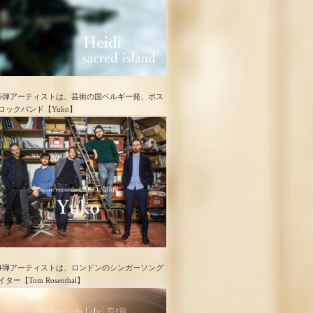
5弾アーティストは、芸術の国ベルギー発、ポス
ロック​バンド【Yuko】
4弾アーティストは、ロンドンのシンガーソング
イター【Tom Rosenthal】