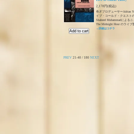
2,178円(税込)
奇才プロデューサーAdrian Y
イブ・コールド・クエストの
Shaheed Muhammadに
The Midnight Hour のライ
→詳細はコチラ
PREV
21-40 / 180
NEXT