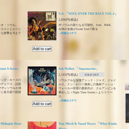
V.A. 「SOUL OVER THE RACE VOL.1」
2,096円(税込)
ネオ・ソウル。
JPソウルの新たなる可能性。Soul、R&B、
クエストとルーシ
AORの名曲がSweet Soulで甦る
うな衝撃を与えて
→詳細はコチラ
ainst A Stone」
Ash Walker 「Aquamarine」
2,145円(税込)
SOLD OUT
ラック・キーズの
ソウルフルな深海アシッド・ジャズ。ジャイ
ロデュース、話題
ルス、ドン・レッツ激推しの逸材アッシュ・
サザンソウルが溶
ウォーカー待望の最新作が、クルアンビンを
ドに各方面で絶賛
輩出した＜Night Time Stories＞よりリリー
ス。
→詳細はコチラ
 Midnight Hour
Tom Misch & Yussef Dayes 「What Kinda
Music」