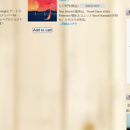
2,178円(税込)
SOLD OUT
oungeとア・トラ
Tom Mischの新作は、Yussef Dayes (Giles
メンバーAli
Petersonが惚れたユニットYussef Kamaalの片割
よるニュープロジェクト
れ）とのコラボ作品。
ブ盤！
→詳細はコチラ
【
加