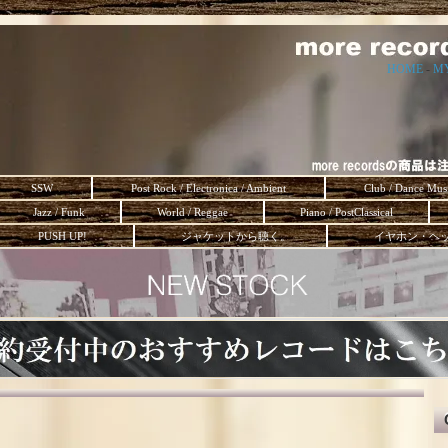
HOME
-
M
SSW
Post Rock / Electronica / Ambient
Club / Dance Mus
Jazz / Funk
World / Reggae
Piano / PostClassical
PUSH UP!
ジャケットから聴く。
イヤホン・ヘ