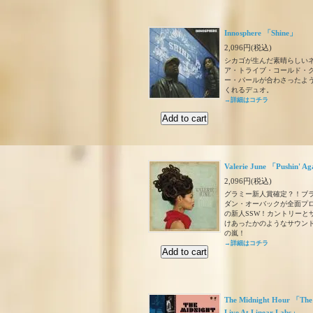
Innosphere 「Shine」
2,096円(税込)
シカゴが生んだ素晴らしい
ア・トライブ・コールド・
ー・パールが合わさったよ
くれるデュオ。
→詳細はコチラ
Valerie June 「Pushin' Ag
2,096円(税込)
グラミー新人賞確定？！ブ
ダン・オーバックが全面プ
の新人SSW！カントリーと
けあったかのようなサウン
の嵐！
→詳細はコチラ
The Midnight Hour 「The
Live At Linear Labs」