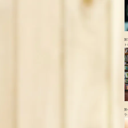
第
ト
第
ラ