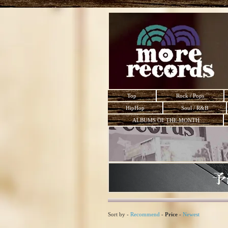
Top
Rock / Pops
HipHop
Soul / R&B
ALBUMS OF THE MONTH
Sort by -
Recommend
-
Price
-
Newest