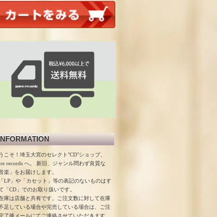
INFORMATION
うこそ！埼玉大宮のセレクト"CD"ショップ、
ore records へ。 新旧、ジャンル問わず良質な
音楽」をお届けします。
「LP」や「カセット」等の表記のないものはす
て「CD」でのお取り扱いです。
在庫は店舗と共有です。ご注文数に対して在庫
不足している場合や完売している場合は、ご注
完了後メールにてご連絡させていただきます。