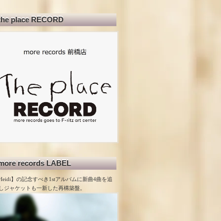
the place RECORD
more records LABEL
Heidi】の記念すべき1stアルバムに新曲4曲を追
しジャケットも一新した再構築盤。