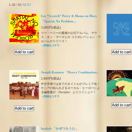
1-20 / 93
NEXT
Lee “Scratch” Perry & Mouse on Mars
「Spatial, No Problem.」
3,080円(税込)
リー・ペリーの最後の公式アルバム、マウ
ス・オン・マーズとの コラボレーション・ア
ルバムがリリース！
→詳細はコチラ
Joseph Kamaru 「Heavy Combination」
2,860円(税込)
中古市場では全てのタイトルがプレミア化！
ケニアの知られざるローカル・ヒーローによ
る編集盤が〈Disciples〉よりリイシュー！
→詳細はコチラ
baobab 「かぜつちうた」