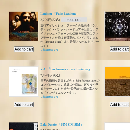
Lankum 「False Lankum」
2,200円(税込)
SOLD OUT
現行アイリッシュ・フォークの最高峰！ケル
ティック・パンクやハードコアを出自に、ア
イリッシュ・フォークの伝統を革新的にアッ
プデートさせ続ける孤高のバンド、ランカム
が〈Rough Trade〉より最新アルバムをリリー
ス！！
→詳細はコチラ
V.A. 「bar buenos aires - Invierno」
2,970円(税込)
世界の繊細な音楽を紹介するbar buenos airesの
コンピレーション通算10作目は、巡りゆく季
節をテーマにした連作“四季編”の最終章とな
る「インヴィエルノ〜冬」。
→詳細はコチラ
Bala Desejo 「SIM SIM SIM」