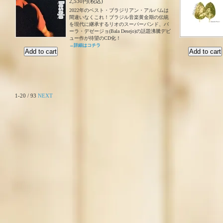
2,530円(税込)
2022年のベスト・ブラジリアン・アルバムは
間違いなくこれ！ブラジル音楽黄金期の伝統
を現代に継承するリオのスーパーバンド、バ
ーラ・デゼージョ(Bala Desejo)の話題沸騰デビ
ュー作が待望のCD化！
→詳細はコチラ
1-20 / 93
NEXT