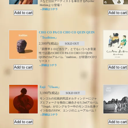
スなど注目アーティストを輩出するPsychic
Hotlineより登場！
→詳細はコチラ
CHO CO PA CO CHO CO QUIN QUIN
「Tradition」
2,500円(税込)
SOLD OUT
「四畳半トロピカリア」とでもいうべき音楽
性で話題のCHO CO PA CO CHO CO QUIN
QUINの1stアルバム「tradition」が待望のCDリ
リース！
→詳細はコチラ
Enji 「Ulaan」
3,190円(税込)
SOLD OUT
モンゴルの伝統的民謡オルティンドーにジャ
ズとフォークを独自に融合させた2ndアルバム
『Ursgal』がロングセラー中のモンゴル出身ド
イツ在住のSSW、エンジのニューアルバム！
→詳細はコチラ