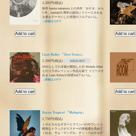
3,300円(税込)
前作 haruka nakamura との共作「カナタ」から
5 年。baobab20 周年の節目にリリースされる
土着をテーマにした待望のフルアルバム。
→詳細はコチラ
Liam Bailey 「Zero Grace」
2,398円(税込)
SOLD OUT
SSWとしての才能が開花したEl Michels Affair
とのコラボレーション作品を経て リリースさ
れる Liam Baileyの待望2ndアルバム。
→詳細はコチラ
Reyna Tropical 「Malegría」
2,750円(税込)
トロピカルなギターとマリンバのサウンドと
軽快なトラックがリスナーの幸福感を高めて
くれる。サム・ゲンデル、チン・ベルナルデ