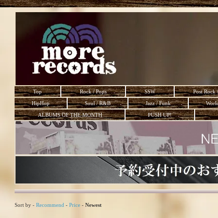
Top
Rock / Pops
SSW
Post Rock 
HipHop
Soul / R&B
Jazz / Funk
Worl
ALBUMS OF THE MONTH
PUSH UP!
Sort by -
Recommend
-
Price
-
Newest