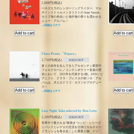
2,068円(税込)
ベネズエラのシンガーソングライター、マル
チインストゥルメンタリストの Isaac Sasson。
カリブ海の色合いと地中海の香りを漂わせる
ニュー・アルバム！
→詳細はコチラ
Clara Presta 「Pajara」
2,750円(税込)
SOLD OUT
多くの名作を生んできたアルゼンチン新世代
フォルクローレ／コンテンポラリー音楽の歴
史において、2021年を代表する1枚。SSW／ピ
アニスト、クララ・プレスタの初ソロ・アル
バムは、才人ロドリゴ・カラソがプロデュー
ス！
→詳細はコチラ
Late Night Tales selected by Don Letts
2,200円(税込)
SOLD OUT
世界中で愛される“夜聴き”コンピ・シリーズ
にパンクとレゲエの交流を仕掛けカルチャー
クラッシュを巻き起こした重要人物、ドン・