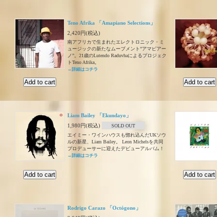
Teno Afrika 「Amapiano Selections」
2,420円(税込)
南アフリカで生まれたエレクトロニック・ミ
ュージックの新たなムーブメント”アマピアー
ノ”。21歳のLutendo Raduvhaによるプロジェク
トTeno Afrika。
→詳細はコチラ
Liam Bailey 「Ekundayo」
1,980円(税込)
SOLD OUT
エイミー・ワインハウスも惚れ込んだUKソウ
ルの新星、Liam Bailey。 Leon Michelsを共同
プロデューサーに迎えたデビューアルバム！
→詳細はコチラ
Rodrigo Carazo 「Octógono」