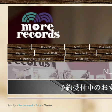
Top
Rock / Pops
SSW
Post Rock 
HipHop
Soul / R&B
Jazz / Funk
Worl
ALBUMS OF THE MONTH
PUSH UP!
Sort by -
Recommend
-
Price
-
Newest