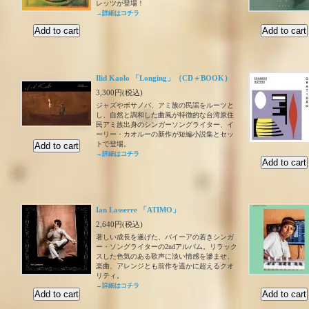
レッツが登場！
→詳細はコチラ
Ilid Kaolo 「Longing」（CD＋BOOK）
3,300円(税込)
ジャズやボサノバ、アミ族の民謡をルーツと
し、自然と調和した曲風が特徴的な台湾原住
民アミ族出身のシンガーソングライター、イ
ーリー・カオルーの新作が短編小説集とセッ
トで登場。
→詳細はコチラ
Ian Lasserre 「ATIMO」
2,640円(税込)
著しい成長を遂げた、バイーアの若きシンガ
ー・ソングライターの2ndアルバム。リラック
スした色気のある歌声に淡い情感を滲ませ、
楽曲、アレンジとも前作を遥かに超えるクオ
リティ。
→詳細はコチラ