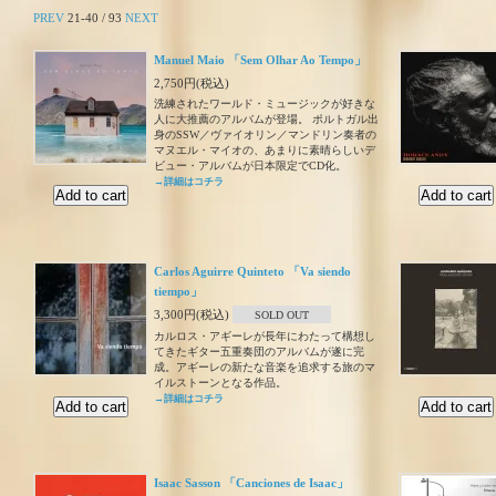
PREV
21-40 / 93
NEXT
Manuel Maio 「Sem Olhar Ao Tempo」
2,750円(税込)
洗練されたワールド・ミュージックが好きな
人に大推薦のアルバムが登場。 ポルトガル出
身のSSW／ヴァイオリン／マンドリン奏者の
マヌエル・マイオの、あまりに素晴らしいデ
ビュー・アルバムが日本限定でCD化。
→詳細はコチラ
Carlos Aguirre Quinteto 「Va siendo
tiempo」
3,300円(税込)
SOLD OUT
カルロス・アギーレが長年にわたって構想し
てきたギター五重奏団のアルバムが遂に完
成。アギーレの新たな音楽を追求する旅のマ
イルストーンとなる作品。
→詳細はコチラ
Isaac Sasson 「Canciones de Isaac」