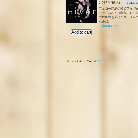
2,547円(税込)
SOLD 
フェロー諸島の歌姫アイヴ
ッティルの2010年作。ロ
プに影響を受けたダークか
な作品。
→詳細はコチラ
PREV
21-40 / 254
NEXT