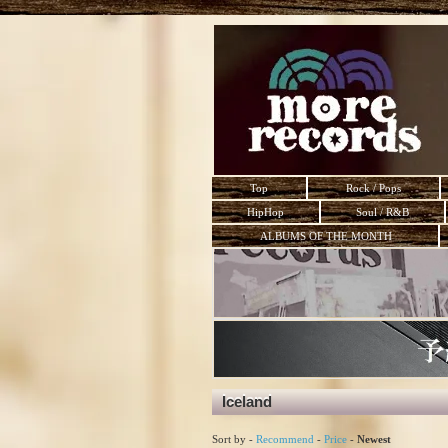
Top
Rock / Pops
HipHop
Soul / R&B
ALBUMS OF THE MONTH
Iceland
Sort by -
Recommend
-
Price
-
Newest