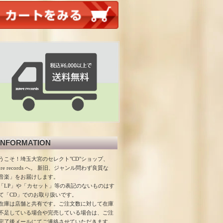
INFORMATION
うこそ！埼玉大宮のセレクト"CD"ショップ、
ore records へ。 新旧、ジャンル問わず良質な
音楽」をお届けします。
「LP」や「カセット」等の表記のないものはす
て「CD」でのお取り扱いです。
在庫は店舗と共有です。ご注文数に対して在庫
不足している場合や完売している場合は、ご注
完了後メールにてご連絡させていただきます。