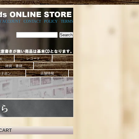
Y ACCOUNT
-
CONTACT
-
POLICY
-
TERMS
ic
レコード
雑貨・書籍
ッドホン
店舗情報
CART