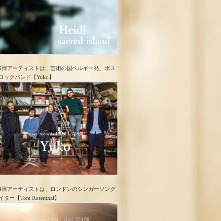
5弾アーティストは、芸術の国ベルギー発、ポス
ロック​バンド【Yuko】
4弾アーティストは、ロンドンのシンガーソング
イター【Tom Rosenthal】