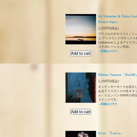
Ife Tolentino & Óskar G
Passou Aqui」
2,200円(税込)
ブラジルのギタリスト／シンガー If
と アイスランドのサックス奏者
Guðjónsson によるアイ
コラボレーション作品。
→詳細はコチラ
Hilmar Jensson 「Kerfill
2,200円(税込)
キッチンモータースを設立
あるアイスランドの名ギタ
ル・イエンソン1999年の
ストックです。
→詳細はコチラ
Eivor 「Larva」