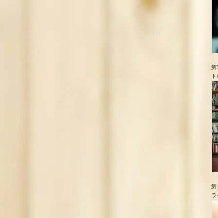
第
ト
第
ラ