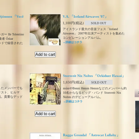
uðjónsson 「Você
V.A. 「Iceland Airwaves '07」
1,100円(税込)
SOLD OUT
アイスランド最大の音楽フェス「Iceland
Airwaves」 2007年出演アーティストを集めた
e Tolentino
コンピレーションアルバム。
 Óskar
→詳細はコチラ
スランドで録音された
」
Storsveit Nix Noltes 「Orkiduer Hawai」
1,650円(税込)
SOLD OUT
したメンバーでも
múmやBenni Hemm Hemmなどのメンバーら約
リスト、ヒルマ
10名からなるビッグ・バンド Storsveit Nix
作品。貴重なデッド
Noltes のデビューアルバム。
→詳細はコチラ
Ragga Grondal 「Astrocat Lullaby」