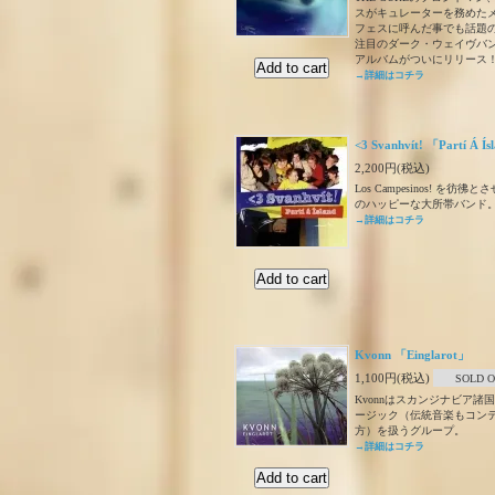
スがキュレーターを務めた
フェスに呼んだ事でも話題
注目のダーク・ウェイヴバン
アルバムがついにリリース
→詳細はコチラ
<3 Svanhvít! 「Partí Á Í
2,200円(税込)
Los Campesinos! を彷
のハッピーな大所帯バンド
→詳細はコチラ
Kvonn 「Einglarot」
1,100円(税込)
SOLD 
Kvonnはスカンジナビア諸
ージック（伝統音楽もコン
方）を扱うグループ。
→詳細はコチラ