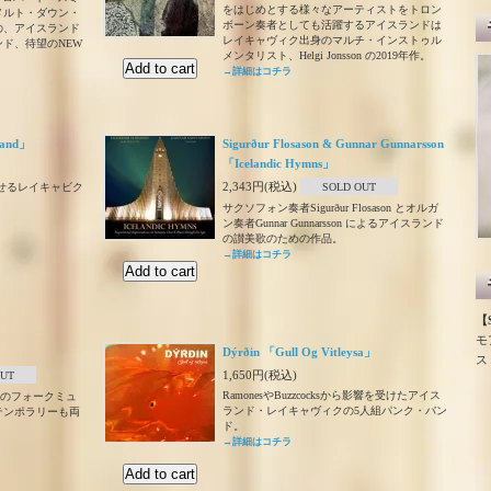
をはじめとする様々なアーティストをトロン
メルト・ダウン・
ボーン奏者としても活躍するアイスランドは
の、アイスランド
レイキャヴィク出身のマルチ・インストゥル
ド、待望のNEW
メンタリスト、Helgi Jonsson の2019年作。
！
→詳細はコチラ
sland」
Sigurður Flosason & Gunnar Gunnarsson
「Icelandic Hymns」
2,343円(税込)
彿とさせるレイキャビク
SOLD OUT
。
サクソフォン奏者Sigurður Flosason とオルガ
ン奏者Gunnar Gunnarsson によるアイスランド
の讃美歌のための作品。
→詳細はコチラ
【S
モ
Dýrðin 「Gull Og Vitleysa」
ス
1,650円(税込)
OUT
RamonesやBuzzcocksから影響を受けたアイス
国のフォークミュ
ランド・レイキャヴィクの5人組パンク・バン
テンポラリーも両
ド。
→詳細はコチラ