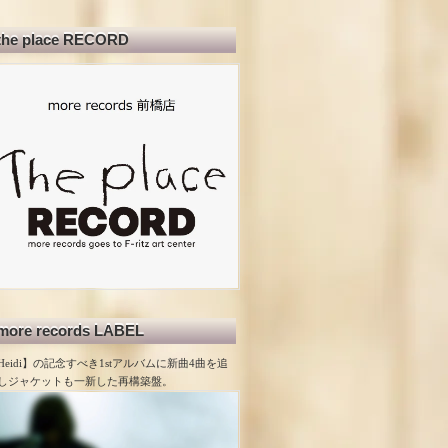
the place RECORD
more records LABEL
Heidi】の記念すべき1stアルバムに新曲4曲を追
しジャケットも一新した再構築盤。