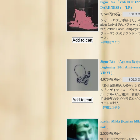
Sigur Rós 「VARIATION
DARKNESS」（LP）
3,740円(税込)
SOLD 
シガー・ロスが手掛けた、2017年
nidur festivalでのパフ
れたIceland Dance Com
フォーマンスのサウンドトラ
ース。
→詳細はコチラ
Sigur Rós 「Agaetis Byrj
Beginning: 20th Anniversa
VINYL)」
4,070円(税込)
SOLD 
「20世紀最後の大傑作」と絶
ム『アゲイティス・ビリュ
ル・アルバムが復刻！貴重
て1999年のライヴ音源を
コードが封入。
→詳細はコチラ
Kælan Mikla (Kaelan Mikl
nótt」
2,530円(税込)
THE CUREのフロントマ