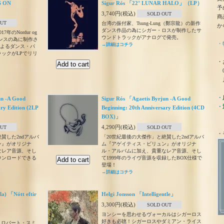
S ON
Sigur Rós 「22° LUNAR HALO」（LP）
予
3,740円(税込)
SOLD OUT
商
OUT
台湾の振付家、Tsung-Lung（鄭宗龍）の新作
か
ダンス作品の為にシガー・ロスが制作したサ
のNordur og
ウンドトラックがアナログで発売。
ォーマンスの為に制作さ
・
→詳細はコチラ
panyによるダンス・パ
ックがLPでリリ
・
0
月
・
un -A Good
Sigur Rós 「Agaetis Byrjun -A Good
・
ry Edition (2LP
Beginning: 20th Anniversary Edition (4CD
BOX)」
4,290円(税込)
OUT
SOLD OUT
・
賛した2ndアルバ
「20世紀最後の大傑作」と絶賛した2ndアルバ
ン』がオリジナ
ム『アゲイティス・ビリュン』がオリジナ
なレア音源、そし
ル・アルバムに加え、貴重なレア音源、そし
ダウンロードできる
て1999年のライヴ音源を収録したBOX仕様で
登場！
→詳細はコチラ
a) 「Nótt eftir
Helgi Jonsson 「Intelligentle」
3,300円(税込)
SOLD OUT
ヨンシーを思わせるヴォーカルはシガーロス
好きも必聴！シガーロスやダミアン・ライス
ン、ロバート・スミ