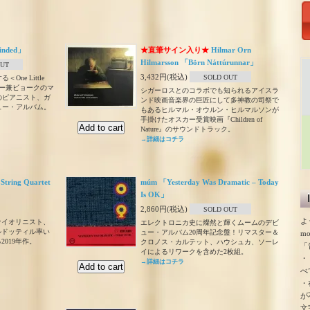
Minded」
★直筆サイン入り★
Hilmar Orn
Hilmarsson 「Börn Náttúrunnar」
OUT
3,432円(税込)
SOLD OUT
ne Little
ーナー兼ビョークのマ
シガーロスとのコラボでも知られるアイスラ
のピアニスト、ガ
ンド映画音楽界の巨匠にして多神教の司祭で
ュー・アルバム。
もあるヒルマル・オウルン・ヒルマルソンが
手掛けたオスカー受賞映画『Children of
Nature』のサウンドトラック。
→詳細はコチラ
 String Quartet
múm 「Yesterday Was Dramatic – Today
Is OK」
2,860円(税込)
SOLD OUT
よ
ァイオリニスト、
エレクトロニカ史に燦然と輝くムームのデビ
ルドッティル率い
ュー・アルバム20周年記念盤！リマスター＆
m
019年作。
クロノス・カルテット、ハウシュカ、ソーレ
「
イによるリワークを含めた2枚組。
・
→詳細はコチラ
べ
・
が
文