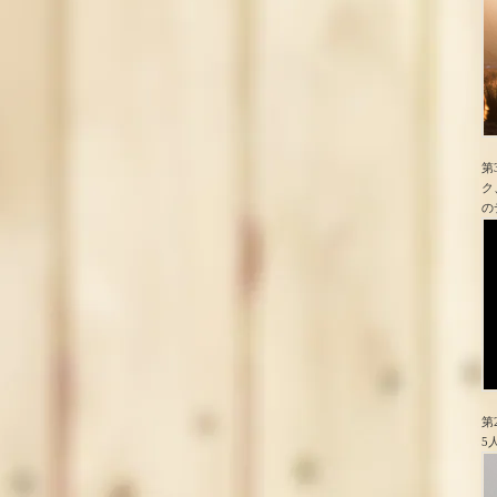
第
ク
の
第
5