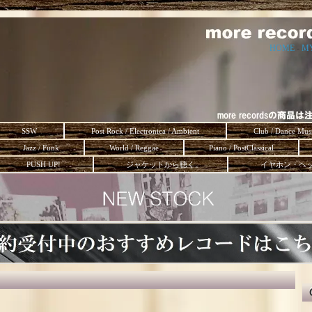
HOME
-
M
SSW
Post Rock / Electronica / Ambient
Club / Dance Mus
Jazz / Funk
World / Reggae
Piano / PostClassical
PUSH UP!
ジャケットから聴く。
イヤホン・ヘ