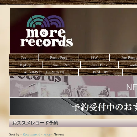
Top
Rock / Pops
SSW
Post Rock 
HipHop
Soul / R&B
Jazz / Funk
Worl
ALBUMS OF THE MONTH
PUSH UP!
おススメレコード予約
Sort by -
Recommend
-
Price
-
Newest