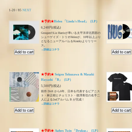
1-20 / 85
NEXT
★予約★
Helen 「Linda's Head」（LP）
6,248円(税込)
GrouperのLiz Harrisが率いる太平洋岸北西部の
シューゲイズ・トリオHelenが、10年以上ぶり
となるニューアルバムをKrankyよりリリー
ス。
→詳細はコチラ
★予約★
Seigen Tokuzawa & Masaki
Hayashi 「B」（LP）
5,500円(税込)
前作 Drift から6年、日本を代表するピアニス
ト・林正樹とチェリスト・徳澤青弦の名手二
人による2ndアルバム B が完成！
→詳細はコチラ
★予約★
Aphex Twin 「Drukqs」（LP）