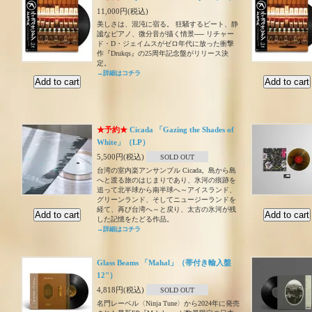
11,000円(税込)
美しさは、混沌に宿る。 狂騒するビート、静
謐なピアノ、微分音が描く情景── リチャー
ド・D・ジェイムスがゼロ年代に放った衝撃
作『Drukqs』の25周年記念盤がリリース決
定。
→詳細はコチラ
★予約★
Cicada 「Gazing the Shades of
White」（LP）
5,500円(税込)
SOLD OUT
台湾の室内楽アンサンブル Cicada。島から島
へと渡る旅のはじまりであり、氷河の痕跡を
追って北半球から南半球へ～アイスランド、
グリーンランド、そしてニュージーランドを
経て、再び台湾へ～と戻り、太古の氷河が残
した記憶をたどる作品。
→詳細はコチラ
Glass Beams 「Mahal」（帯付き輸入盤
12"）
4,818円(税込)
SOLD OUT
名門レーベル〈Ninja Tune〉から2024年に発売