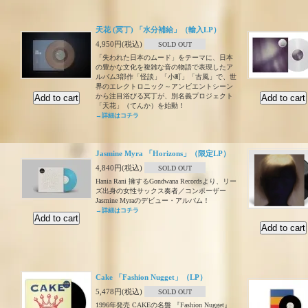
天花 (冥丁) 「水分補給」（輸入LP）
4,950円(税込)
SOLD OUT
「失われた日本のムード」をテーマに、日本
の豊かな文化を複雑な音の物語で表現したア
ルバム3部作「怪談」「小町」「古風」で、世
界のエレクトロニック～アンビエントシーン
から注目浴びる冥丁が、別名義プロジェクト
「天花」（てんか）を始動！
→詳細はコチラ
Jasmine Myra 「Horizons」（限定LP）
4,840円(税込)
SOLD OUT
Hania Rani 擁するGondwana Recordsより、リー
ズ出身の女性サックス奏者／コンポーザー
Jasmine Myraのデビュー・アルバム！
→詳細はコチラ
Cake 「Fashion Nugget」（LP）
5,478円(税込)
SOLD OUT
1996年発売 CAKEの名盤 『Fashion Nugget』