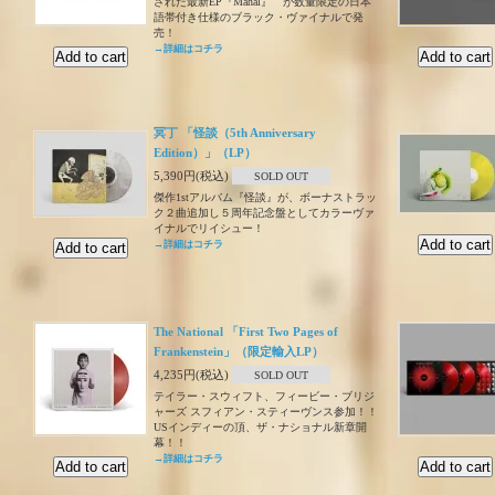
された最新EP『Mahal』 が数量限定の日本
語帯付き仕様のブラック・ヴァイナルで発
売！
→詳細はコチラ
冥丁 「怪談（5th Anniversary
Edition）」（LP）
5,390円(税込)
SOLD OUT
傑作1stアルバム『怪談』が、ボーナストラッ
ク２曲追加し５周年記念盤としてカラーヴァ
イナルでリイシュー！
→詳細はコチラ
The National 「First Two Pages of
Frankenstein」（限定輸入LP）
4,235円(税込)
SOLD OUT
テイラー・スウィフト、フィービー・ブリジ
ャーズ スフィアン・スティーヴンス参加！！
USインディーの頂、ザ・ナショナル新章開
幕！！
→詳細はコチラ