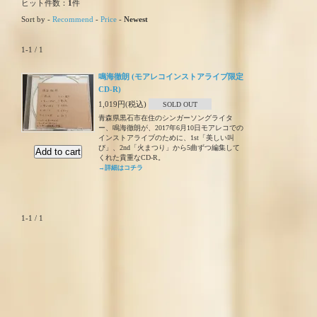
ヒット件数：
1
件
Sort by -
Recommend
-
Price
-
Newest
1-1 / 1
鳴海徹朗 (モアレコインストアライブ限定
CD-R)
1,019円(税込)
SOLD OUT
青森県黒石市在住のシンガーソングライタ
ー、鳴海徹朗が、2017年6月10日モアレコでの
インストアライブのために、1st「美しい叫
び」、2nd「火まつり」から5曲ずつ編集して
くれた貴重なCD-R。
→詳細はコチラ
1-1 / 1