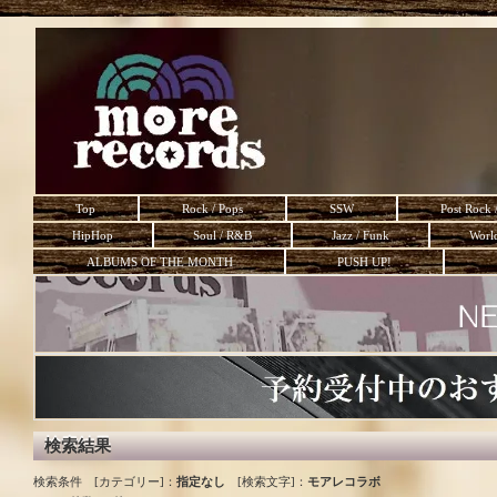
Top
Rock / Pops
SSW
Post Rock 
HipHop
Soul / R&B
Jazz / Funk
Worl
ALBUMS OF THE MONTH
PUSH UP!
検索結果
検索条件 [カテゴリー]：
指定なし
[検索文字]：
モアレコラボ