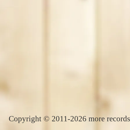
Copyright © 2011-2026 more records