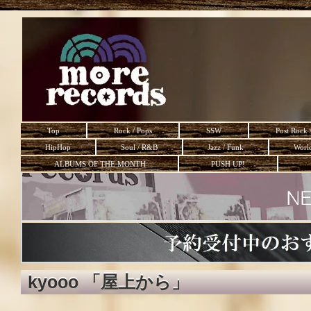
Top
Rock / Pops
SSW
Post Rock 
HipHop
Soul / R&B
Jazz / Funk
Worl
ALBUMS OF THE MONTH
PUSH UP!
kyooo 「屋上から」