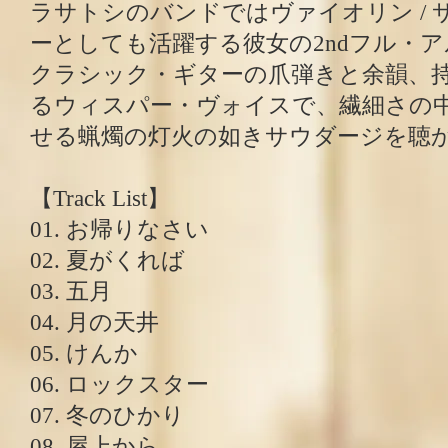
ラサトシのバンドではヴァイオリン /
ーとしても活躍する彼女の2ndフル・
クラシック・ギターの爪弾きと余韻、
るウィスパー・ヴォイスで、繊細さの
せる蝋燭の灯火の如きサウダージを聴
【Track List】
01. お帰りなさい
02. 夏がくれば
03. 五月
04. 月の天井
05. けんか
06. ロックスター
07. 冬のひかり
08. 屋上から