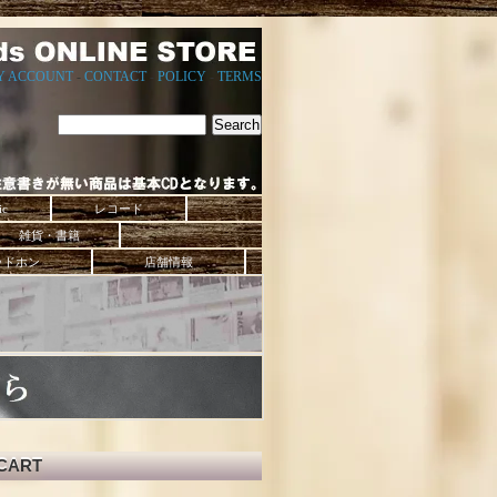
Y ACCOUNT
-
CONTACT
-
POLICY
-
TERMS
ic
レコード
雑貨・書籍
ッドホン
店舗情報
CART