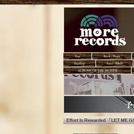
Top
Rock / Pops
HipHop
Soul / R&B
ALBUMS OF THE MONTH
Effort Is Rewarded 「LET ME 