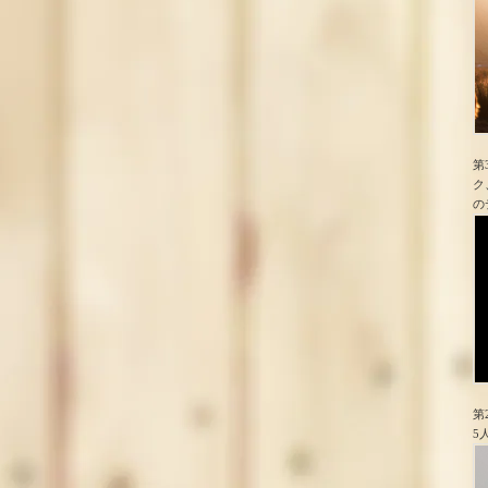
第
ク
の
第
5