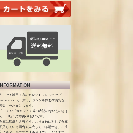
INFORMATION
うこそ！埼玉大宮のセレクト"CD"ショップ、
ore records へ。 新旧、ジャンル問わず良質な
音楽」をお届けします。
「LP」や「カセット」等の表記のないものはす
て「CD」でのお取り扱いです。
在庫は店舗と共有です。ご注文数に対して在庫
不足している場合や完売している場合は、ご注
完了後メールにてご連絡させていただきます。