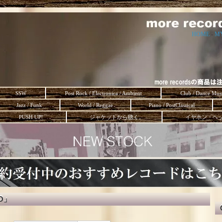
HOME
-
M
SSW
Post Rock / Electronica / Ambient
Club / Dance Mus
Jazz / Funk
World / Reggae
Piano / PostClassical
PUSH UP!
ジャケットから聴く。
イヤホン・ヘ
GO」