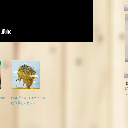
【S
モ
ス
AIN
cuol 「アレゴリーと大き
な金属じいさん」