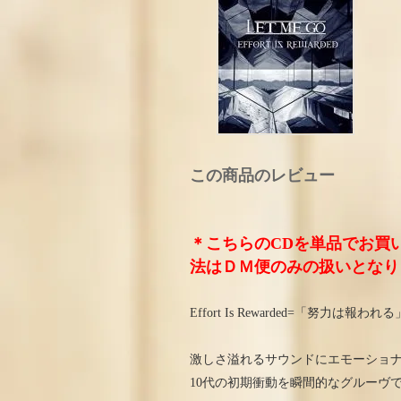
この商品のレビュー
＊こちらのCDを単品でお買
法はＤＭ便のみの扱いとなり
Effort Is Rewarded=「努力
激しさ溢れるサウンドにエモーショ
10代の初期衝動を瞬間的なグルーヴ