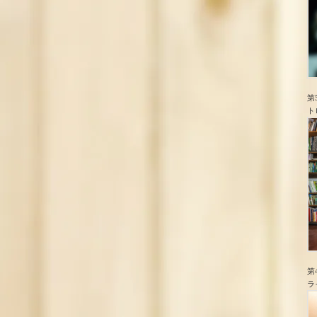
第
ト
第
ラ