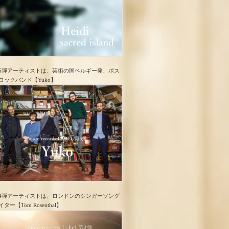
5弾アーティストは、芸術の国ベルギー発、ポス
ロック​バンド【Yuko】
4弾アーティストは、ロンドンのシンガーソング
イター【Tom Rosenthal】