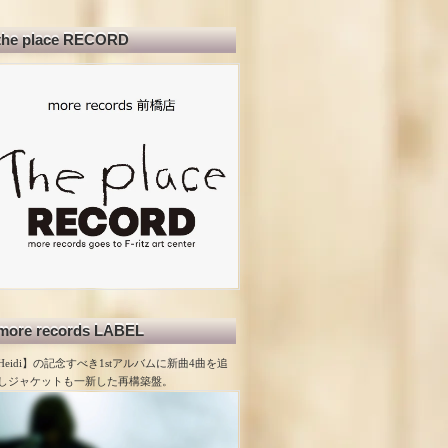
the place RECORD
more records LABEL
Heidi】の記念すべき1stアルバムに新曲4曲を追
しジャケットも一新した再構築盤。