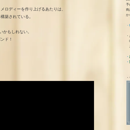
予
とメロディーを作り上げるあたりは、
商
か
り構築されている。
・
る時は近いかもしれない。
・
バンド！
0
月
・
・
・