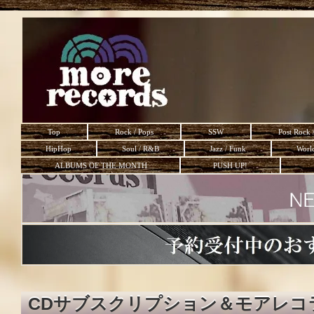
Top
Rock / Pops
SSW
Post Rock 
HipHop
Soul / R&B
Jazz / Funk
Worl
ALBUMS OF THE MONTH
PUSH UP!
CDサブスクリプション＆モアレコ