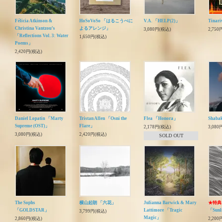
Félicia Atkinson &
HoSoVoSo 「はるこうべに
V.A. 「HELP(2)」
Tinar
Christina Vantzou’s
よるアレンジ」
3,080円(税込)
2,750
「Reflections Vol. 3: Water
1,650円(税込)
Poems」
2,420円(税込)
Daniel Lopatin 「Marty
Tristan Allen 「Osni the
Flea 「Honora」
Shaba
Supreme (OST)」
Flare」
2,178円(税込)
3,080
3,080円(税込)
2,420円(税込)
SOLD OUT
The Sophs
横山起朗 「六花」
Julianna Barwick & Mary
★特典
「GOLDSTAR」
Lattimore 「Tragic
「Sunl
3,799円(税込)
Magic」
2,860円(税込)
2,200