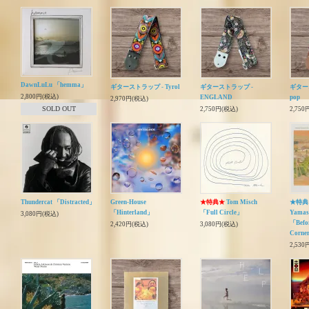
DawnLuLu 「hemma」
ギターストラップ - Tyrol
ギターストラップ -
ギタース
2,800円(税込)
ENGLAND
pop
2,970円(税込)
SOLD OUT
2,750円(税込)
2,750
Thundercat 「Distracted」
Green-House
★特典★
Tom Misch
★特典★
「Hinterland」
「Full Circle」
Yamas
3,080円(税込)
「Befor
2,420円(税込)
3,080円(税込)
Corner
2,530