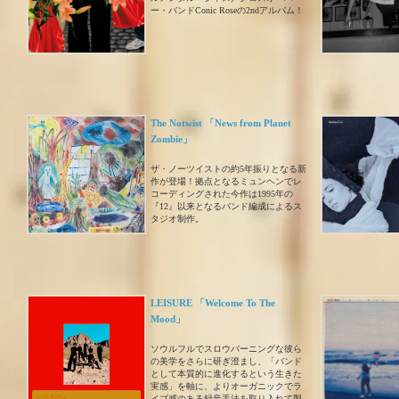
ー・バンドConic Roseの2ndアルバム！
The Notwist 「News from Planet
Zombie」
ザ・ノーツイストの約5年振りとなる新
作が登場！拠点となるミュンヘンでレ
コーディングされた今作は1995年の
『12』以来となるバンド編成によるス
タジオ制作。
LEISURE 「Welcome To The
Mood」
ソウルフルでスロウバーニングな彼ら
の美学をさらに研ぎ澄まし、「バンド
として本質的に進化するという生きた
実感」を軸に、よりオーガニックでラ
イブ感のある録音手法を取り入れて製