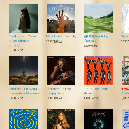
Gia Margaret 「There’s
Silvia Tarozzi 「Lucciole」
吉田篤貴 Emo Strings
Tujik
Always Glimmer
「noboru」
2,530円(税込)
2,750
(Reissue)」
3,300円(税込)
2,530円(税込)
Hammock 「The Second
Jeff Parker ETA IVtet
DOGO 「The Graffiti
★特典
Coming Was a Moonrise」
「Happy Today」
Market」
「Beli
2,420円(税込)
3,080円(税込)
3,000円(税込)
3,000