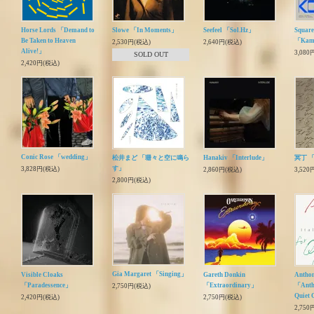
Horse Lords 「Demand to
Slowe 「In Moments」
Seefeel 「Sol.Hz」
Square
Be Taken to Heaven
「Kamm
2,530円(税込)
2,640円(税込)
Alive!」
3,080
SOLD OUT
2,420円(税込)
Conic Rose 「wedding」
松井まど 「珊々と空に鳴ら
Hanakiv 「Interlude」
冥丁 
す」
3,828円(税込)
2,860円(税込)
3,520
2,800円(税込)
Gia Margaret 「Singing」
Visible Cloaks
Gareth Donkin
Antho
「Paradessence」
「Extraordinary」
「Anth
2,750円(税込)
Quiet
2,420円(税込)
2,750円(税込)
2,750