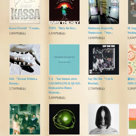
Kassa Overall 「Cream」
TOPS 「Bury the Key」
Shabason, Krgovich,
M. Sag
Tenniscoats 「Wao」
Wadin
2,860円(税込)
2,420円(税込)
2,640円(税込)
2,420
Oeil 「Dream Within a
V.A. 「bar buenos aires
Say She She 「Cut &
森ゆに
Dream」
CHAMPAGNE & QUAIL-
Rewind」
2009-
Dedicated to Henry
2,750円(税込)
2,750円(税込)
3,300
Mancini」
3,300円(税込)