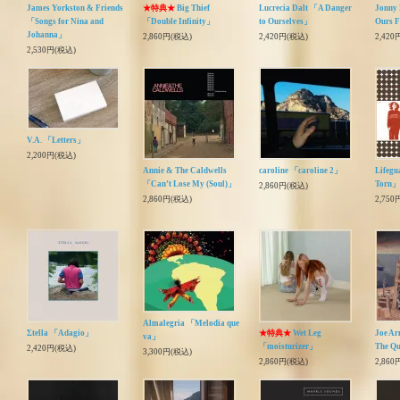
James Yorkston & Friends
★特典★
Big Thief
Lucrecia Dalt 「A Danger
Jonny
「Songs for Nina and
「Double Infinity」
to Ourselves」
Ours 
Johanna」
2,860円(税込)
2,420円(税込)
2,420
2,530円(税込)
V.A. 「Letters」
2,200円(税込)
Annie & The Caldwells
caroline 「caroline 2」
Lifegu
「Can’t Lose My (Soul)」
Torn」
2,860円(税込)
2,860円(税込)
2,750
Almalegria 「Melodia que
Σtella 「Adagio」
★特典★
Wet Leg
Joe A
va」
「moisturizer」
The Qu
2,420円(税込)
3,300円(税込)
2,860円(税込)
2,860