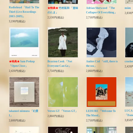
Radiohead 「Hail To The
★特典★
竹村延和 「意味
Adrian Sherwood 「The
múm 
Thief (Live Recordings
のたま」
Collapse Of Everything」
2,838
2003-2009)」
2,530円(税込)
2,750円(税込)
3,190円(税込)
★特典★
Sam Prekop
Braxton Cook 「Not
Ambre Ciel 「still, there is
crush
「Open Close」
Everyone Can Go」
the sea」
2,420
2,420円(税込)
2,750円(税込)
2,860円(税込)
LUCA &
takanori niimura 「幻景
Verses GT 「Verses GT」
LEISURE 「Welcome To
「Dan
I」
The Mood」
2,860円(税込)
3,850
2,600円(税込)
2,750円(税込)