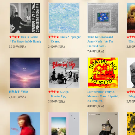
★予約★
This Is Lorelei
★予約★
Emily A. Sprague
Tomo Katsurada and
★予約
「The Singer in My Band」
「Cyano」
Jonny Nash 「At The
「Dista
Emerald Pool」
3,300円(税込)
2,420円(税込)
3,300
2,420円(税込)
巨勢典子「軌跡」
★予約★
Kiwi jr.
Lee “Scratch” Perry &
★予約
「Blowin' Up」
Mouse on Mars 「Spatial,
「Mag
2,800円(税込)
No Problem.」
2,530円(税込)
2,750
3,080円(税込)