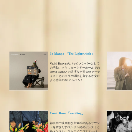
Jo Mango 「The Lightswitch」
Vashti Bunyanのバックメンバーとして
の活動、さらにカーネギーホールでの
David Byrneとの共演など超大物アーテ
ィストとのコラボ経験を有する才女に
よる待望の3rdアルバム！
Conic Rose 「wedding」
都会的で映画的な空気感のあるサウン
ドを紡ぎだすベルリン発のインストゥ
ルメンタル・ジャズ／クロスオーバ