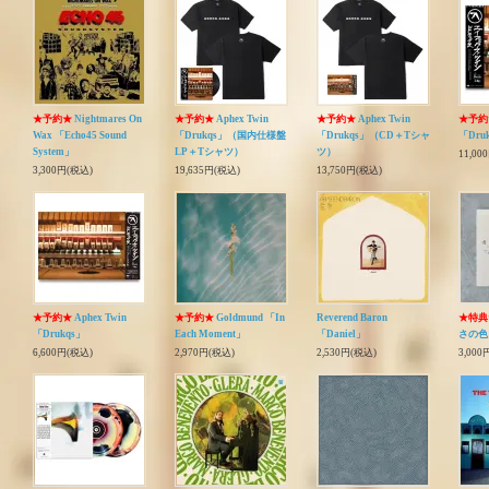
★予約★
Nightmares On
★予約★
Aphex Twin
★予約★
Aphex Twin
★予約
Wax 「Echo45 Sound
「Drukqs」（国内仕様盤
「Drukqs」（CD＋Tシャ
「Dru
System」
LP＋Tシャツ）
ツ）
11,00
3,300円(税込)
19,635円(税込)
13,750円(税込)
★予約★
Aphex Twin
★予約★
Goldmund 「In
Reverend Baron
★特典
「Drukqs」
Each Moment」
「Daniel」
さの色
6,600円(税込)
2,970円(税込)
2,530円(税込)
3,000