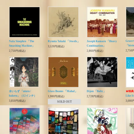
Grace 
Nala Sinephro 「The
Ryuuta Takaki 「Jewels」
Joseph Kamaru 「Heavy
「histo
Smashing Machine」
Combination」
3,520円(税込)
2,750
2,750円(税込)
2,860円(税込)
水いらず 「uturu /
Glass Beams 「Mahal」
Dijon 「Baby」
★特典
bakeru」（12インチ）
Like I
1,980円(税込)
2,728円(税込)
3,850円(税込)
3,080
SOLD OUT