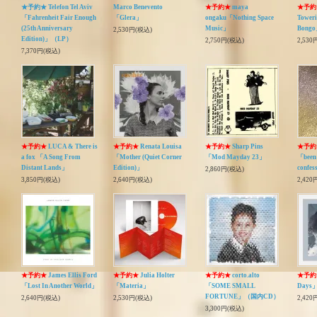
★予約★ Telefon Tel Aviv
Marco Benevento
★予約★
maya
★予約
「Fahrenheit Fair Enough
「Glera」
ongaku「Nothing Space
Toweri
(25th Anniversary
Music」
Bong
2,530円(税込)
Edition)」（LP）
2,750円(税込)
2,530
7,370円(税込)
★予約★
LUCA & There is
★予約★
Renata Louisa
★予約★
Sharp Pins
★予約
a fox 「A Song From
「Mother (Quiet Corner
「Mod Mayday 23」
「been 
Distant Lands」
Edition)」
confes
2,860円(税込)
3,850円(税込)
2,640円(税込)
2,420
★予約★
James Ellis Ford
★予約★
Julia Holter
★予約★
corto.alto
★予約
「Lost In Another World」
「Materia」
「SOME SMALL
Days
FORTUNE」（国内CD）
2,640円(税込)
2,530円(税込)
2,420
3,300円(税込)