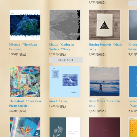
2,530円(税込)
Minuma 「Time Space
Cicada 「Gazing the
Henning Schmiedt 「Music
Hiros
Existence」
Shades of White」
for 3」
Solitu
1,980円(税込)
2,750円(税込)
3,300円(税込)
3,520
SOLD OUT
The Notwist 「News from
Area 3 「View」
David Moore 「Graze the
Fabian
Planet Zombie」
Bell」
「Cav
2,420円(税込)
3,520円(税込)
2,420円(税込)
2,420