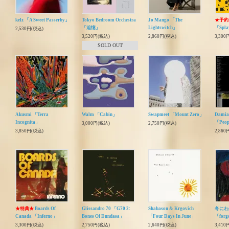
kelz 「A Sweet Passerby」
Tokyo Bedroom Orchestra
Jo Mango 「The
★予約
「追憶」
Lightswitch」
「Spla
2,530円(税込)
3,520円(税込)
2,860円(税込)
3,300
SOLD OUT
Akusmi 「Terra
Walm 「Cabin」
Swapmeet 「Mount Zero」
Damian
Incognita」
「Peop
3,000円(税込)
2,750円(税込)
3,850円(税込)
2,860
★特典★
Boards Of
Glissandro 70 「G70 2:
Shabason & Krgovich
冬にわ
Canada 「Inferno」
Bones Of Dundasa」
「Four Days In June」
「forg
3,300円(税込)
2,750円(税込)
2,640円(税込)
3,410