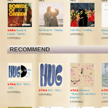
No.1
No.2
No.3
No.4
Gia Margaret 「Singing」
Conic Rose 「wedding」
★特典★
Boards Of
Shaba
Canada 「Inferno」
「Four
2,750円(税込)
3,828円(税込)
3,300円(税込)
2,640
RECOMMEND
★予約★
HUG 「HUG」
（LP）
★予約★
HUG 「HUG」
★予約★
Isik Kural
★予約
5,610円(税込)
「Motorcycles and Cherry
& Mas
3,080円(税込)
Wind Out」
（LP
2,420円(税込)
5,500