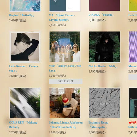
いろのみ 「a room」
Daphni 「Butterfly」
V.A. 「Quiet Corner -
Erik H
Crystal Silence」
3,300円(税込)
2,420円(税込)
2,500
2,860円(税込)
Yuuf 「Alma’s Cove／Mt.
Lotte Kestner 「Covers
Not for Radio 「Melt」
Moonc
Sava」
vol.3」
2,790円(税込)
2,090
3,080円(税込)
2,640円(税込)
SOLD OUT
COLA REN 「Mekong
Johanna Linnea Jakobsson
Iwamura Ryuta
★特典
Ballad」
「Donʼt Overthink It」
「Metropolis」
little 
2,200円(税込)
2,860円(税込)
3,300円(税込)
2,420