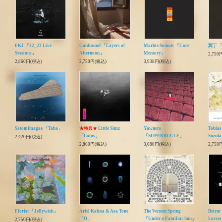
FKJ 「22_23 Live
Goldmund 「Layers of
Marble Sounds 「Core
冥丁 
Sessions」
Afternoon」
Memory」
2,750
2,860円(税込)
2,750円(税込)
3,938円(税込)
Satomimagae 「Taba」
★特典★
Little Simz
Yawners
Tobias
「Lotus」
「SUPERBUCLE」
Suzuk
2,420円(税込)
2,860円(税込)
3,080円(税込)
2,750
Florist 「Jellywish」
Ariel Kalma & Asa Tone
The Vernon Spring
Beirut
「O」
「Under a Familiar Sun」
Losse
2,750円(税込)