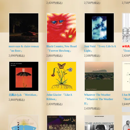
2,420円(税込)
2,750円(税込)
2,750
more eaze & claire rousay
Black Country, New Road
Joni Void 「Every Life Is A
★特典
「no floor」
「Forever Howlong」
Light」
「Erase
2,090円(税込)
2,860円(税込)
2,508円(税込)
2,420
北園みなみ 「Meridian」
John Glacier 「Like A
Whatever The Weather
I Am R
Ribbon」
「Whatever The Weather
「Bird 
2,860円(税込)
II」
2,420円(税込)
2,640
2,420円(税込)