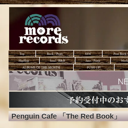
Top
Rock / Pops
SSW
Post Rock 
HipHop
Soul / R&B
Jazz / Funk
Worl
ALBUMS OF THE MONTH
PUSH UP!
Penguin Cafe 「The Red Book」