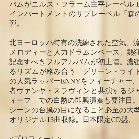
バムがニルス・フラーム主宰レーベル LE
インパートメントのサブレーベル「森の
弾。
北ヨーロッパ特有の洗練された空気、
メロディーと人力ドラムンベース、熱
記念すべきフルアルバムが初上陸。濃
るリズムが絡み合う「グリーン・ライ
の人気ラッパーENNYをフィーチャー
者ヴァンヤ・スラヴィンと共演するジ
ィープ」での白熱の即興演奏も要注目。2
シーンの台風の目になること必至の大
オリジナル13曲収録。日本限定CD盤。
<プロフィール>