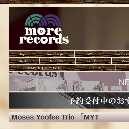
Top
Rock / Pops
SSW
Post Rock 
HipHop
Soul / R&B
Jazz / Funk
Worl
ALBUMS OF THE MONTH
PUSH UP!
Moses Yoofee Trio 「MYT」