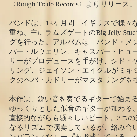
〈Rough Trade Records〉よりリリース。
バンドは、18ヶ月間、イギリスで様々
重ね、主にラムズゲートのBig Jelly St
グを行った。アルバムは、バンド・メ
パー・ルウェリン、キャスパー・ヒュ
リーがプロデュースを手がけ、シド・
リング、ジェイソン・エイグルがミキ
クのヘバ・カドリーがマスタリングを
本作は、鋭い音を奏でるギターで始ま
ゆっくりとした低音のギターが加わる
直接的ながらも騒々しいビート。3つの
なるリズムで演奏しているが、絡み合
ンバランスなループを形成している。