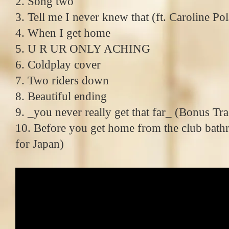
2. Song two
3. Tell me I never knew that (ft. Caroline Po
4. When I get home
5. U R UR ONLY ACHING
6. Coldplay cover
7. Two riders down
8. Beautiful ending
9. _you never really get that far_ (Bonus Tr
10. Before you get home from the club bat
for Japan)