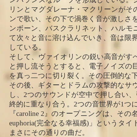
リンとマグダレーナ・マクリーンがそ
ンで歌い、その下で渦巻く音が激しさ
ンボーン、バスクラリネット、ハルモ
て次々と音に溶け込んでいき、音は限
している。
そして、ヴァイオリンの鋭い高音がす
と押し流そうとすると、電子ノイズの
を真っ二つに切り裂く。その圧倒的な
その後、ギターとドラムの攻撃的なサ
し、2つのサウンドが空中で押し合い、
終的に重なり合う。2つの音世界が1つ
『caroline 2』のオープニングは、その名も
euphoria(完全なる幸福感)」という
まさにその通りの曲だ。