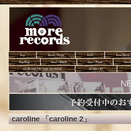
Top
Rock / Pops
SSW
Post Rock 
HipHop
Soul / R&B
Jazz / Funk
Worl
ALBUMS OF THE MONTH
PUSH UP!
caroline 「caroline 2」