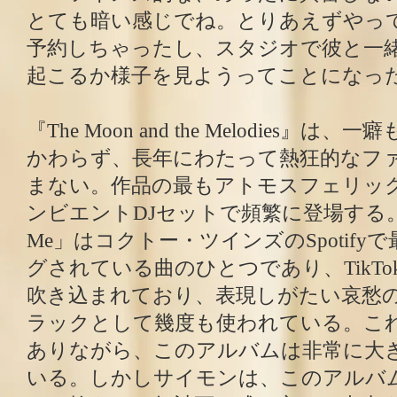
とても暗い感じでね。とりあえずやっ
予約しちゃったし、スタジオで彼と一
起こるか様子を見ようってことになっ
『The Moon and the Melodies』
かわらず、長年にわたって熱狂的なフ
まない。作品の最もアトモスフェリッ
ンビエントDJセットで頻繁に登場する。「Sea
Me」はコクトー・ツインズのSpotif
グされている曲のひとつであり、TikT
吹き込まれており、表現しがたい哀愁
ラックとして幾度も使われている。こ
ありながら、このアルバムは非常に大
いる。しかしサイモンは、このアルバ