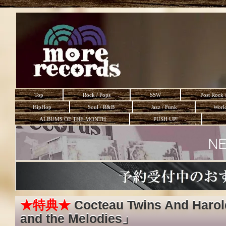
Top
Rock / Pops
SSW
Post Rock 
HipHop
Soul / R&B
Jazz / Funk
Worl
ALBUMS OF THE MONTH
PUSH UP!
★特典★
Cocteau Twins And Haro
and the Melodies」