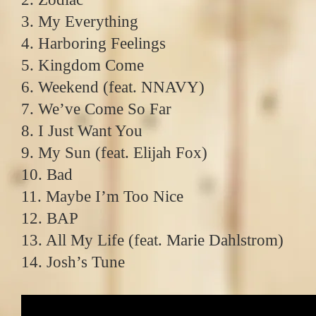
3. My Everything
4. Harboring Feelings
5. Kingdom Come
6. Weekend (feat. NNAVY)
7. We’ve Come So Far
8. I Just Want You
9. My Sun (feat. Elijah Fox)
10. Bad
11. Maybe I’m Too Nice
12. BAP
13. All My Life (feat. Marie Dahlstrom)
14. Josh’s Tune