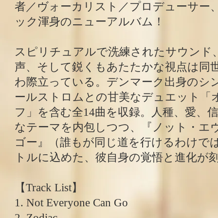
者／ヴォーカリスト／プロデューサー
ック渾身のニューアルバム！
スピリチュアルで洗練されたサウンド
声、そして鋭くもあたたかな視点は同
わ際立っている。デンマーク出身のシ
ールストロムとの甘美なデュエット「
フ」を含む全14曲を収録。人種、愛、信念
なテーマを内包しつつ、『ノット・エ
ゴー』（誰もが同じ道を行けるわけで
トルに込めた、彼自身の覚悟と進化が
【Track List】
1. Not Everyone Can Go
2. Zodiac