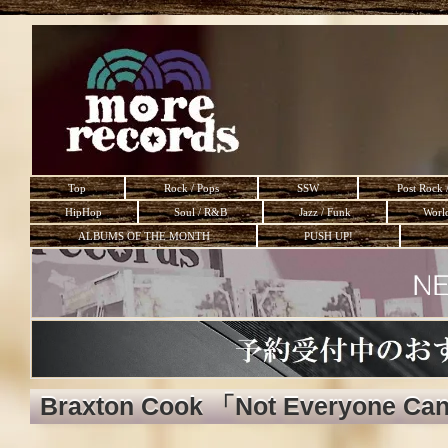
Top
Rock / Pops
SSW
Post Rock 
HipHop
Soul / R&B
Jazz / Funk
Worl
ALBUMS OF THE MONTH
PUSH UP!
Braxton Cook 「Not Everyone Ca