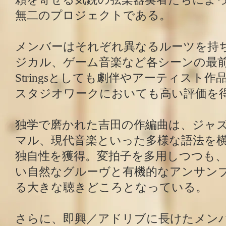
無二のプロジェクトである。
メンバーはそれぞれ異なるルーツを持
ジカル、ゲーム音楽など各シーンの最前
Stringsとしても劇伴やアーティスト
スタジオワークにおいても高い評価を
独学で磨かれた吉田の作編曲は、ジャ
マル、現代音楽といった多様な語法を
独自性を獲得。変拍子を多用しつつも
い自然なグルーヴと有機的なアンサン
る大きな聴きどころとなっている。
さらに、即興／アドリブに長けたメン