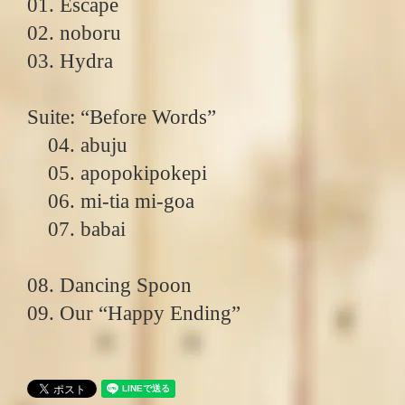
01. Escape
02. noboru
03. Hydra
Suite: “Before Words”
04. abuju
05. apopokipokepi
06. mi-tia mi-goa
07. babai
08. Dancing Spoon
09. Our “Happy Ending”