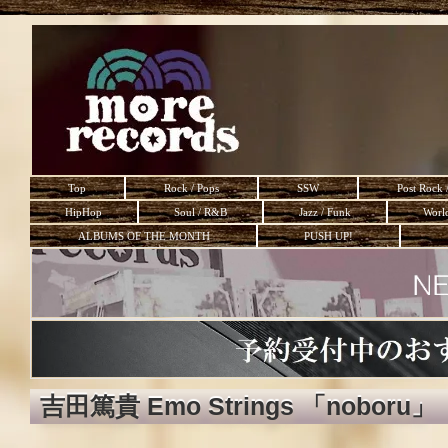
Top
Rock / Pops
SSW
Post Rock 
HipHop
Soul / R&B
Jazz / Funk
Worl
ALBUMS OF THE MONTH
PUSH UP!
吉田篤貴 Emo Strings 「noboru」