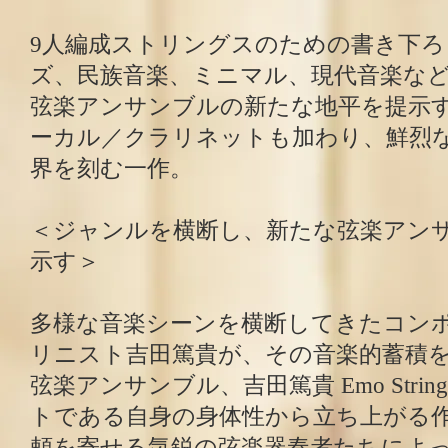
9人編成ストリングスのための書き下ろ
ズ、民族音楽、ミニマル、現代音楽な
弦楽アンサンブルの新たな地平を提示
ーカル／クラリネットも加わり、鮮烈
界を刻む一作。
＜ジャンルを横断し、新たな弦楽アン
示す＞
多様な音楽シーンを横断してきたコン
リニスト吉田篤貴が、その音楽的蓄積
弦楽アンサンブル、吉田篤貴 Emo Stri
トである自身の身体性から立ち上がる
頼を寄せる気鋭の弦楽器奏者たちによ