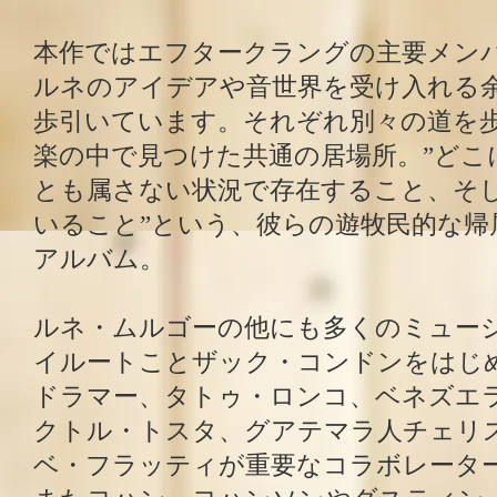
本作ではエフタークラングの主要メン
ルネのアイデアや音世界を受け入れる
歩引いています。それぞれ別々の道を
楽の中で見つけた共通の居場所。”どこ
とも属さない状況で存在すること、そ
いること”という、彼らの遊牧民的な帰
アルバム。
ルネ・ムルゴーの他にも多くのミュー
イルートことザック・コンドンをはじ
ドラマー、タトゥ・ロンコ、ベネズエ
クトル・トスタ、グアテマラ人チェリ
ベ・フラッティが重要なコラボレータ