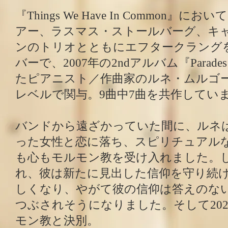
『Things We Have In Common』
アー、ラスマス・ストールバーグ、キ
ンのトリオとともにエフタークラング
バーで、2007年の2ndアルバム『Para
たピアニスト／作曲家のルネ・ムルゴ
レベルで関与。9曲中7曲を共作してい
バンドから遠ざかっていた間に、ルネ
った女性と恋に落ち、スピリチュアル
も心もモルモン教を受け入れました。
れ、彼は新たに見出した信仰を守り続
しくなり、やがて彼の信仰は答えのな
つぶされそうになりました。そして20
モン教と決別。