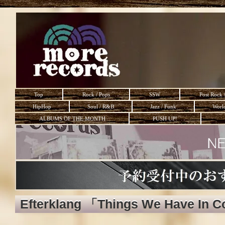
Top
Rock / Pops
SSW
Post Rock 
HipHop
Soul / R&B
Jazz / Funk
Worl
ALBUMS OF THE MONTH
PUSH UP!
Efterklang 「Things We Have In