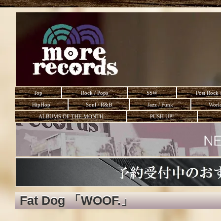
Top
Rock / Pops
SSW
Post Rock 
HipHop
Soul / R&B
Jazz / Funk
Worl
ALBUMS OF THE MONTH
PUSH UP!
Fat Dog 「WOOF.」