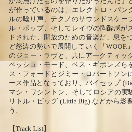
か馬鹿げたものを作りたかったんだ」
が作っているのは、エレクトロ・パン
ルの唸り声、テクノのサウンドスケー
ル・ポップ、そしてレイヴの陶酔感が
ドされた、開放のための音楽だ。息を
ど怒涛の勢いで展開していく『WOOF
のジョー・ラヴと、共にアークティッ
ペッシュ・モード、ベス・ギボンズら
ス・フォードとジミー・ロバートソン
ース作品となっており、バイセップ (Bicep)
マシ・ワシントン、そしてロシアの実験
リトル・ビッグ (Little Big) など
う。
【Track List】