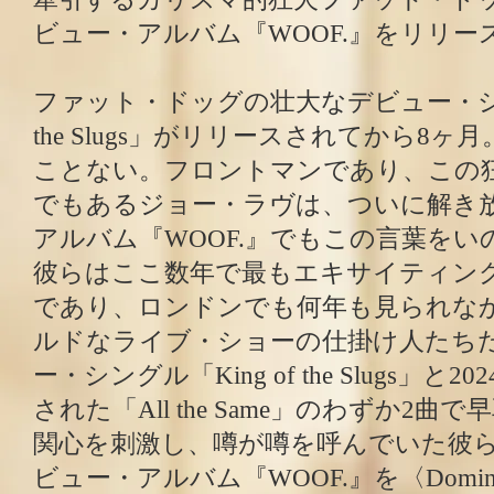
ビュー・アルバム『WOOF.』をリリー
ファット・ドッグの壮大なデビュー・シング
the Slugs」がリリースされてから8
ことない。フロントマンであり、この
でもあるジョー・ラヴは、ついに解き
アルバム『WOOF.』でもこの言葉をい
彼らはここ数年で最もエキサイティン
であり、ロンドンでも何年も見られな
ルドなライブ・ショーの仕掛け人たちだ
ー・シングル「King of the Slugs」と
された「All the Same」のわずか2
関心を刺激し、噂が噂を呼んでいた彼
ビュー・アルバム『WOOF.』を〈Domi