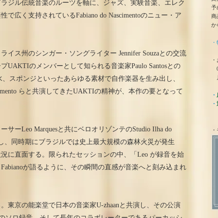
ブラジル伝統音楽のルーツを軸に、ジャズ、実験音楽、エレク
予
支持されているFabiano do Nascimentoのニュー・ア
商
か
・
州のシンガー・ソングライター Jennifer Souzaとの交流
・
KTIのメンバーとして知られる音楽家Paulo Santosとの
0
月
、水、スポンジといったあらゆる素材で自作楽器を生み出し、
lton Nascimento らと共演してきたUAKTIの精神が、本作の要となって
・
・
ーサーLeo Marquesと共にベロオリゾンテのStudio Ilha do
・
しかし、同時期にブラジルでは史上最大規模の森林火災が発生
況に直面する。限られたセッションの中、「Leo が録音を始
abianoが語るように、その瞬間の直感が音楽へと刻み込まれ
東京の能楽堂で日本の音楽家U-zhaanと共演し、その公演
でのソロ録音、そして長年のコラボレーターであるパーカッシ