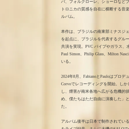
バ、フォルクローレ、ショーロなど
トロニカの質感を自在に横断する音楽性で広く
ルバム。
本作は、ブラジルの南東部ミナスジェライス
を起点に、ブラジルを代表するグループUA
共演を実現。PVC パイプやガラス
Paul Simon、Philip Glass、Mi
いる。
2024年8月、FabianoとPauloはプロデュ
Corvoでレコーディングを開始。
し、煙害が南米各地へ広がる危機的状
め、僕たちはただ自由に演奏した」とF
た。
アルバム後半は日本で制作されている。
をライブ録音。さらに大磯のSALO