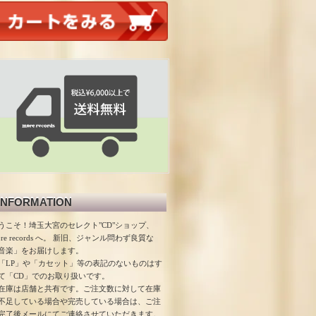
INFORMATION
うこそ！埼玉大宮のセレクト"CD"ショップ、
ore records へ。 新旧、ジャンル問わず良質な
音楽」をお届けします。
「LP」や「カセット」等の表記のないものはす
て「CD」でのお取り扱いです。
在庫は店舗と共有です。ご注文数に対して在庫
不足している場合や完売している場合は、ご注
完了後メールにてご連絡させていただきます。