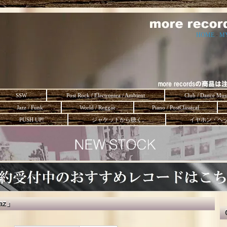
HOME
-
M
SSW
Post Rock / Electronica / Ambient
Club / Dance Mus
Jazz / Funk
World / Reggae
Piano / PostClassical
PUSH UP!
ジャケットから聴く。
イヤホン・ヘ
jaz」