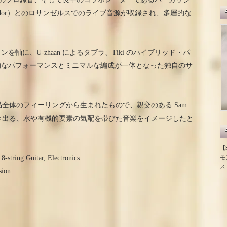
llas（Salvador）とのロサンゼルスでのライブ音源が収録され、多層的な
。
軸に、U-zhaan によるタブラ、Tiki のハイブリッド・パ
的なパフォーマンスとミニマルな編成が一体となった独自のサ
作品全体のフィーリングから生まれたもので、親交のある Sam
ら響き出る、水や有機的要素の気配を帯びた音楽をイメージしたと
【S
モ
8-string Guitar, Electronics
ス
sion