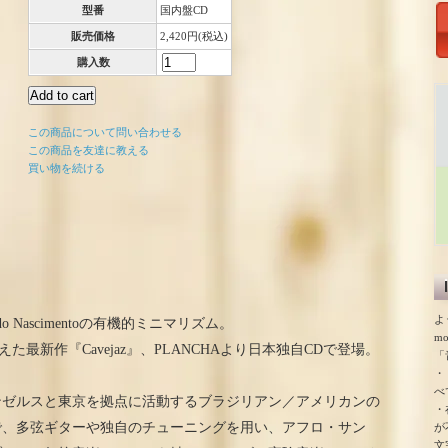
型番
国内盤CD
販売価格
2,420円(税込)
購入数
この商品について問い合わせる
この商品を友達に教える
買い物を続ける
よ
o Nascimentoの有機的ミニマリズム。
m
anらを迎えた最新作『Cavejaz』、PLANCHAより日本独自CDで登場。
「
・
べ
ンゼルスと東京を拠点に活動するブラジリアン／アメリカンの
・
で、多弦ギターや独自のチューニングを用い、アフロ・サン
が
文