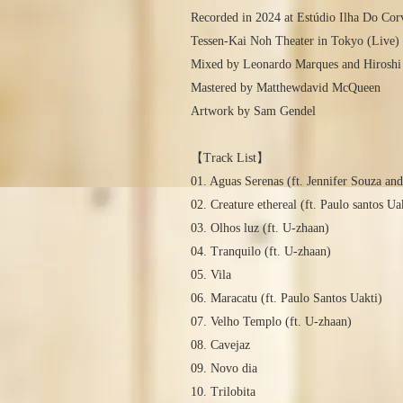
Recorded in 2024 at Estúdio Ilha Do Cor
Tessen-Kai Noh Theater in Tokyo (Live) 
Mixed by Leonardo Marques and Hiroshi
Mastered by Matthewdavid McQueen
Artwork by Sam Gendel
【Track List】
01. Aguas Serenas (ft. Jennifer Souza an
02. Creature ethereal (ft. Paulo santos Ua
03. Olhos luz (ft. U-zhaan)
04. Tranquilo (ft. U-zhaan)
05. Vila
06. Maracatu (ft. Paulo Santos Uakti)
07. Velho Templo (ft. U-zhaan)
08. Cavejaz
09. Novo dia
10. Trilobita