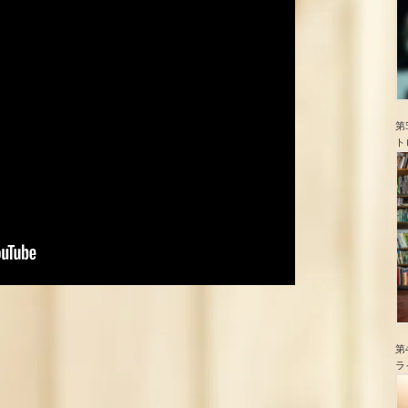
第
ト
第
ラ