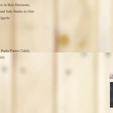
vo in Belo Horizonte,
and Salo Studio in Oiso
 Iguchi
d Paulo Pantos Uakti)
kti)