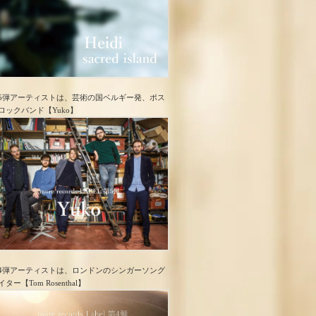
5弾アーティストは、芸術の国ベルギー発、ポス
ロック​バンド【Yuko】
4弾アーティストは、ロンドンのシンガーソング
イター【Tom Rosenthal】