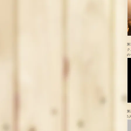
第
ク
の
第
5