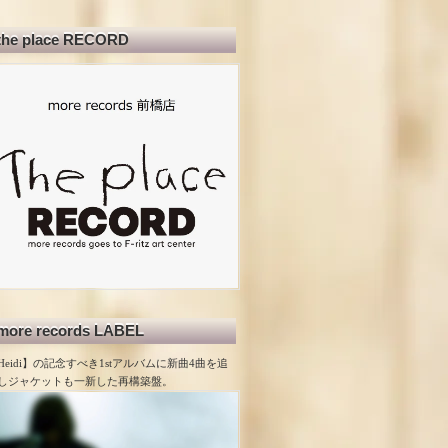
the place RECORD
more records LABEL
Heidi】の記念すべき1stアルバムに新曲4曲を追
しジャケットも一新した再構築盤。