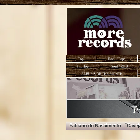
Top
Rock / Pops
HipHop
Soul / R&B
ALBUMS OF THE MONTH
Fabiano do Nascimento 「Cave