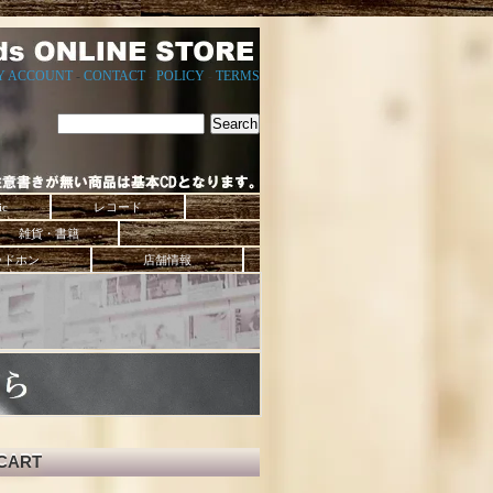
Y ACCOUNT
-
CONTACT
-
POLICY
-
TERMS
ic
レコード
雑貨・書籍
ッドホン
店舗情報
CART