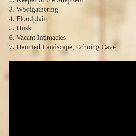
3. Woolgathering
4. Floodplain
5. Husk
6. Vacant Intimacies
7. Haunted Landscape, Echoing Cave