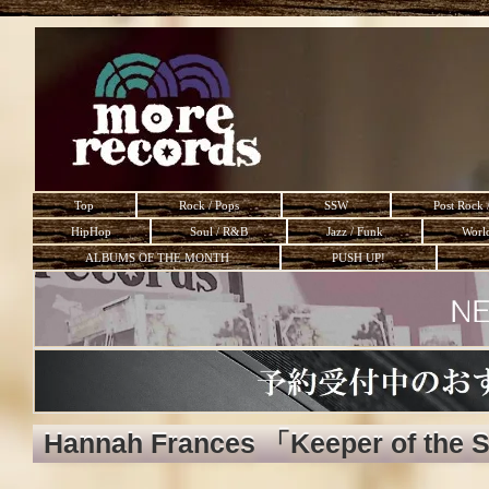
Top
Rock / Pops
SSW
Post Rock 
HipHop
Soul / R&B
Jazz / Funk
Worl
ALBUMS OF THE MONTH
PUSH UP!
Hannah Frances 「Keeper of the