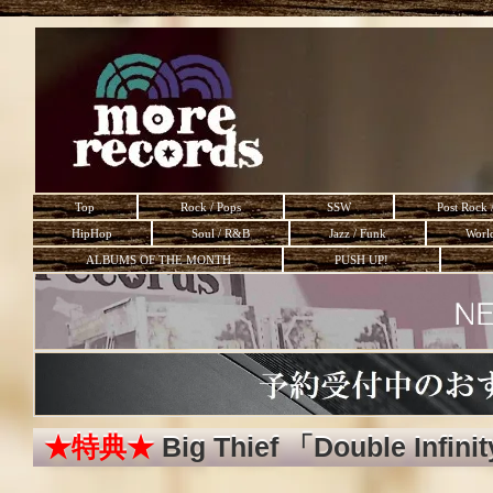
Top
Rock / Pops
SSW
Post Rock 
HipHop
Soul / R&B
Jazz / Funk
Worl
ALBUMS OF THE MONTH
PUSH UP!
★特典★
Big Thief 「Double Infini