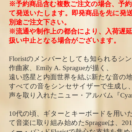
※予約商品含む複数ご注文の場合、予
て発送いたします。即発商品を先に発
別途ご注文下さい。
※流通や制作上の都合により、入荷遅
扱い中止となる場合がございます。
Floristのメンバーとしても知られる
作曲家、Emily A. Spragueが描く、
遠い惑星と内面世界を結ぶ新たな音の
すべての音をシンセサイザーで生成し
声を取り入れたニュー・アルバム『Cya
10代の頃、ギターとキーボードを用い
て音楽に取り組み始めたSpragueは、2
ィー・バンドFloristで熱心な支持を集め