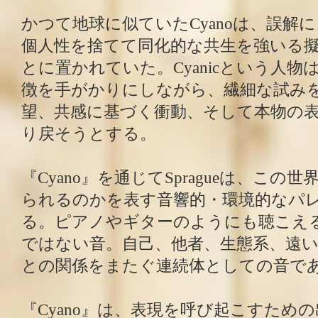
かつて地球に似ていたCyanoは、誤解
個人性を捨てて同化的な共生を強いる
とに置かれていた。Cyanicという人物
徴を手がかりにしながら、繊細な試み
望、共感に基づく衝動、そして本物の
り戻そうとする。
『Cyano』を通じてSpragueは、こ
られるのかを表す音響的・環境的なパ
る。ピアノやギターのようにも聴こえ
ではない音。自己、他者、生態系、遠
との関係をまたぐ連続体としての音で
『Cyano』は、表現を呼び起こすため