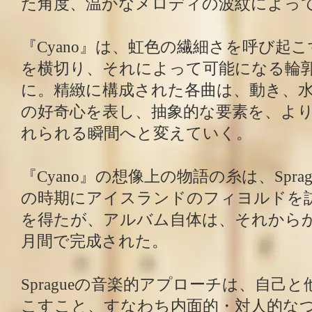
た角度、温かなメロディの波紋によっ
『Cyano』は、虹色の繊細さを呼び起
を横切り、それによって可能になる輪
に。精緻に構成された各曲は、動き、
の好奇心を表し、抽象的な要素を、よ
れられる瞬間へと変えていく。
『Cyano』の想像上の物語の糸は、Spragu
の時期にアイスランドのフィヨルドを
を得たが、アルバム自体は、それから
月間で完成された。
Spragueの音楽的アプローチは、自己
こすこと、すなわち内面的・対人的な