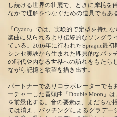
し続ける世界の壮麗で、ときに摩耗を
なかで理解をつなぐための道具でもあ
『Cyano』では、実験的で定型を持たない音
楽曲に見られるより伝統的なソングラ
ている。2016年に行われたSprague
シンセ実験から生まれた即興的なパッ
の時代や内なる世界への訪れをもたら
ながら記憶と欲望を描き出す。
パートナーでありコラボレーターでもあるV
ーチャーした冒頭曲「Double Moon」は
を前景化する。音の要素は、まだらな
ては消え、パッチングによるグラデー