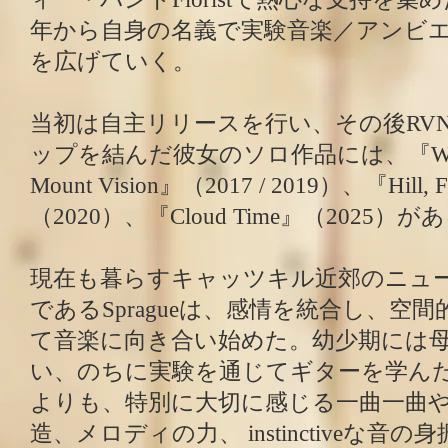
年から自身の名義で実験音楽／アンビ
を広げていく。
当初は自主リリースを行い、その後RV
ップを結んだ彼女のソロ作品には、『Water 
Mount Vision』（2017 / 2019）、『Hill, F
（2020）、『Cloud Time』（2025）が
現在も暮らすキャッツキル近郊のニュ
であるSpragueは、感情を統合し、空
て音楽に向き合い始めた。幼少期には
い、のちに実験を通じてギターを学ん
よりも、特別に大切に感じる一曲一曲
造、メロディの力、 instinctiveな音