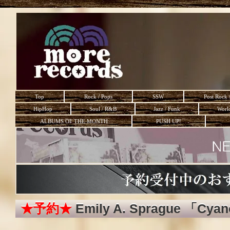
Top
Rock / Pops
SSW
Post Rock 
HipHop
Soul / R&B
Jazz / Funk
Worl
ALBUMS OF THE MONTH
PUSH UP!
★予約★
Emily A. Sprague 「Cya