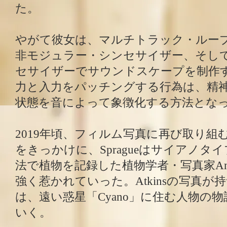
た。
やがて彼女は、マルチトラック・ルー
非モジュラー・シンセサイザー、そし
セサイザーでサウンドスケープを制作
力と入力をパッチングする行為は、精
状態を音によって象徴化する方法とな
2019年頃、フィルム写真に再び取り組
をきっかけに、Spragueはサイアノタ
法で植物を記録した植物学者・写真家Anna 
強く惹かれていった。Atkinsの写真が
は、遠い惑星「Cyano」に住む人物の
いく。