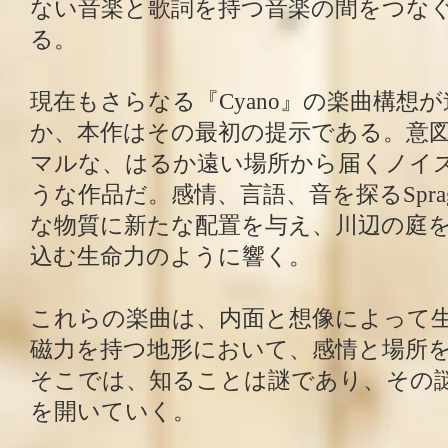
ない音楽と歌詞を持つ音楽の間をつな
る。
現在もさらなる『Cyano』の楽曲構想
か、本作はその最初の提示である。意
マルな、はるか遠い場所から届くノイ
うな作品だ。感情、言語、音を探るSpra
な物質に新たな配置を与え、川辺の庭
込む生命力のように響く。
これらの楽曲は、内面と想像によって
磁力を持つ地形において、感情と場所
そこでは、知ることは謎であり、その
を開いていく。