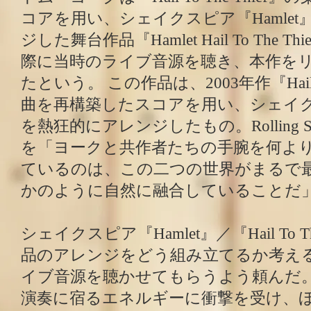
コアを用い、シェイクスピア『Hamle
ジした舞台作品『Hamlet Hail To The 
際に当時のライブ音源を聴き、本作を
たという。 この作品は、2003年作『Hail To
曲を再構築したスコアを用い、シェイクス
を熱狂的にアレンジしたもの。Rolling S
を「ヨークと共作者たちの手腕を何よ
ているのは、この二つの世界がまるで
かのように自然に融合していることだ
シェイクスピア『Hamlet』／『Hail To T
品のアレンジをどう組み立てるか考え
イブ音源を聴かせてもらうよう頼んだ
演奏に宿るエネルギーに衝撃を受け、