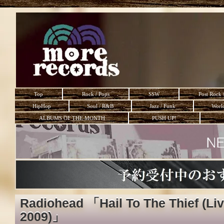
Top
Rock / Pops
SSW
Post Rock 
HipHop
Soul / R&B
Jazz / Funk
Worl
ALBUMS OF THE MONTH
PUSH UP!
Radiohead 「Hail To The Thief (Li
2009)」