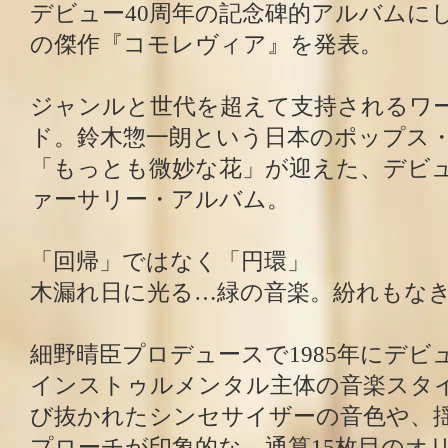
デビュー40周年の記念碑的アルバムに
の傑作『コモレヴィア』を発表。
ジャンルと世代を超えて支持されるワ
ド。鈴木惣一朗という日本のポップス
「もっとも微妙な花」が迎えた、デビュ
ァーサリー・アルバム。
「回帰」ではなく「円環」
木漏れ日に光る…緑の音楽。紛れもな
細野晴臣プロデュースで1985年にデビ
インストゥルメンタル主体の音楽スタ
び抜かれたシンセサイザーの音色や、
プローチが印象的な、通算15枚目のオ