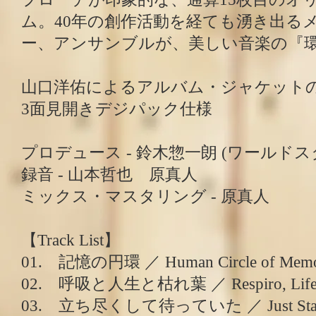
ム。40年の創作活動を経ても湧き出る
ー、アンサンブルが、美しい音楽の『
山口洋佑によるアルバム・ジャケット
3面見開きデジパック仕様
プロデュース - 鈴木惣一朗 (ワールド
録音 - 山本哲也 原真人
ミックス・マスタリング - 原真人
【Track List】
01. 記憶の円環 ／ Human Circle of Mem
02. 呼吸と⼈⽣と枯れ葉 ／ Respiro, Life and
03. ⽴ち尽くして待っていた ／ Just Standin