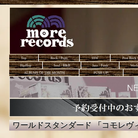
Top
Rock / Pops
SSW
Post Rock 
HipHop
Soul / R&B
Jazz / Funk
Worl
ALBUMS OF THE MONTH
PUSH UP!
ワールドスタンダード 「コモレヴ