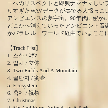
ーへのリスペクトと即興ナマナマしい
りすぎたWAVデータが奏でる人懐っこ
アンビエンスの夢宇宙。90年代に密か
どこかへ消えていったアンビエント音
がパラレル・ワールド経由でいまここ
【Track List】
1. 스산 / ｽｻﾝ
2. 입체 / 立体
3. Two Fields And A Mountain
4. 꿀단지 / 蜜壷
5. Ecosystem
6. 축제 / 祝祭
7. Christmas
8. Me And Some Animals In A Park