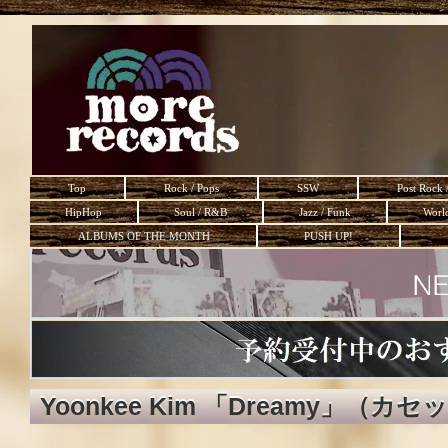
Top
Rock / Pops
SSW
Post Rock 
HipHop
Soul / R&B
Jazz / Funk
Worl
ALBUMS OF THE MONTH
PUSH UP!
Yoonkee Kim 「Dreamy」（カ