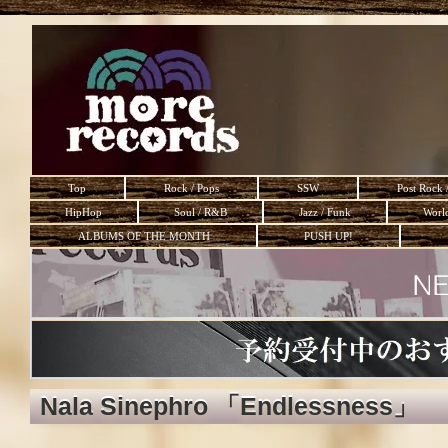
Top
Rock / Pops
SSW
Post Rock 
HipHop
Soul / R&B
Jazz / Funk
Worl
ALBUMS OF THE MONTH
PUSH UP!
Nala Sinephro 「Endlessness」