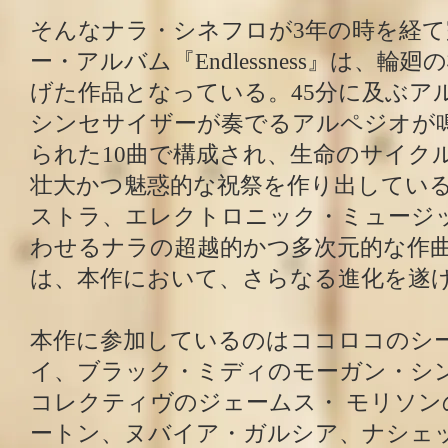
そんなナラ・シネフロが3年の時を経
ー・アルバム『Endlessness』は、輪
げた作品となっている。45分に及ぶア
シンセサイザーが奏でるアルペジオが
られた10曲で構成され、生命のサイク
壮大かつ魅惑的な祝祭を作り出してい
ストラ、エレクトロニック・ミュージ
わせるナラの超越的かつ多次元的な作
は、本作において、さらなる進化を遂
本作に参加しているのはココロコのシ
イ、ブラック・ミディのモーガン・シ
コレクティヴのジェームス・ モリソン
ートン、ヌバイア・ガルシア、ナシェ