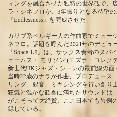
ィングを融合させた独特の世界観で、
ラ・シネフロが、3年振りとなる待望
『Endlessness』を完成させた。
カリブ系ベルギー人の作曲家でミュー
ネフロ。話題を呼んだ2021年のデビュ
『Space 1.8』は、サックス奏者のヌ
ェームス・ モリソン (エズラ・コレクテ
新世代UKジャズ・シーンの最前線の面
当時22歳のナラが作曲、プロデュース
リング、録音、ミキシングを行い創り
狂気と温かな歓喜に満ちたサウンドは
がこぞって大絶賛、ここ日本でも異例
録している。