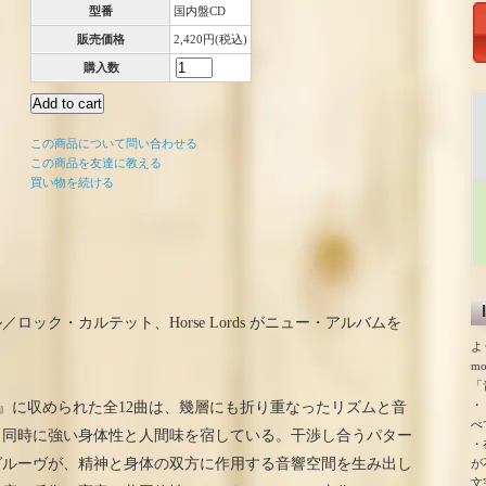
型番
国内盤CD
販売価格
2,420円(税込)
購入数
この商品について問い合わせる
この商品を友達に教える
買い物を続ける
ック・カルテット、Horse Lords がニュー・アルバムを
よ
m
「
・
eaven Alive!』に収められた全12曲は、幾層にも折り重なったリズムと音
べ
、同時に強い身体性と人間味を宿している。干渉し合うパター
・
グルーヴが、精神と身体の双方に作用する音響空間を生み出し
が
文