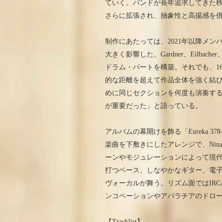
ていく。バンドが長年追求してきた
さらに拡張され、抽象性と高揚感を
制作にあたっては、2021年以降メ
大きく影響した。Gardner、Eilbach
ドラム・パートを構築。それでも、1
的な距離を超えて作品全体を強く結
めに同じセクションを何度も演奏す
が重要だった」と語っている。
アルバムの幕開けを飾る「Eureka 378
楽曲を下敷きにしたアレンジで、Nina G
ーンやモジュレーションによって現代的な変
打つベース、しなやかなギター、電
ヴォーカルが舞う。リズム面ではIR
ンコペーションやアパラチアのドロ
【Tracklist】