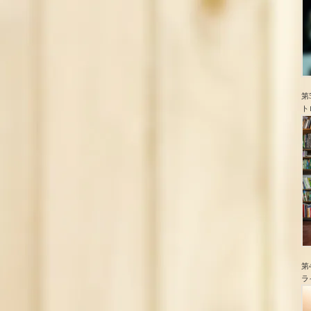
第
ト
第
ラ