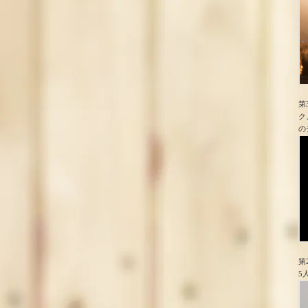
第
ク
の
第
5