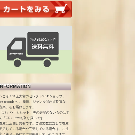
INFORMATION
うこそ！埼玉大宮のセレクト"CD"ショップ、
ore records へ。 新旧、ジャンル問わず良質な
音楽」をお届けします。
「LP」や「カセット」等の表記のないものはす
て「CD」でのお取り扱いです。
在庫は店舗と共有です。ご注文数に対して在庫
不足している場合や完売している場合は、ご注
完了後メールにてご連絡させていただきます。