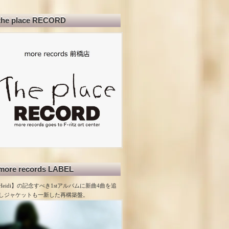
the place RECORD
more records LABEL
Heidi】の記念すべき1stアルバムに新曲4曲を追
しジャケットも一新した再構築盤。