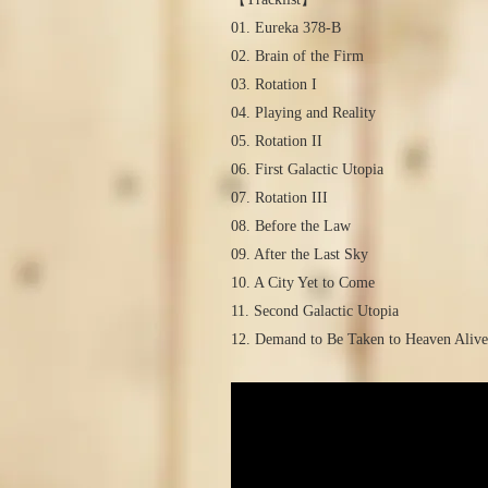
01. Eureka 378-B
02. Brain of the Firm
03. Rotation I
04. Playing and Reality
05. Rotation II
06. First Galactic Utopia
07. Rotation III
08. Before the Law
09. After the Last Sky
10. A City Yet to Come
11. Second Galactic Utopia
12. Demand to Be Taken to Heaven Alive