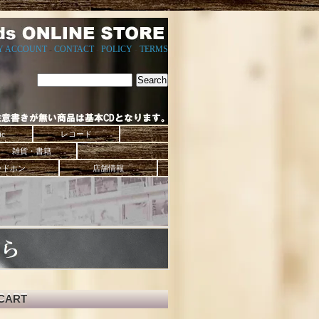
Y ACCOUNT
-
CONTACT
-
POLICY
-
TERMS
ic
レコード
雑貨・書籍
ッドホン
店舗情報
CART