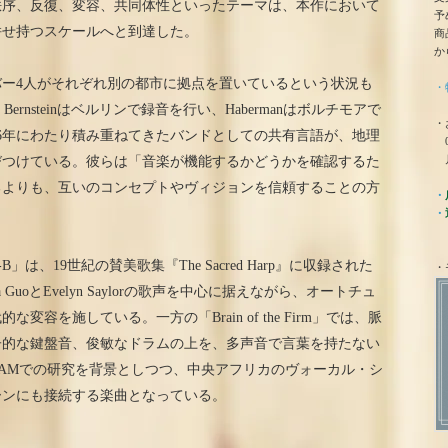
秩序、反復、変容、共同体性といったテーマは、本作において
予
併せ持つスケールへと到達した。
商
か
ンバー4人がそれぞれ別の都市に拠点を置いているという状況も
・
er、Bernsteinはベルリンで録音を行い、Habermanはボルチモアで
・
6年にわたり積み重ねてきたバンドとしての共有言語が、地理
0
月
びつけている。彼らは「音楽が機能するかどうかを確認するた
るよりも、互いのコンセプトやヴィジョンを信頼することの方
・
・
-B」は、19世紀の賛美歌集『The Sacred Harp』に収録された
・
uoとEvelyn Saylorの歌声を中心に据えながら、オートチュ
容を施している。一方の「Brain of the Firm」では、脈
子的な鍵盤音、俊敏なドラムの上を、多声音で言葉を持たない
CAMでの研究を背景としつつ、中央アフリカのヴォーカル・シ
ーンにも接続する楽曲となっている。