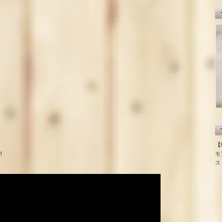
【S
モ
!
ス