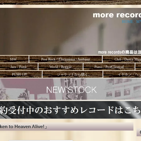
HOME
-
M
SSW
Post Rock / Electronica / Ambient
Club / Dance Mus
Jazz / Funk
World / Reggae
Piano / PostClassical
PUSH UP!
ジャケットから聴く。
イヤホン・ヘ
ken to Heaven Alive!」