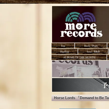
Top
Rock / Pops
HipHop
Soul / R&B
ALBUMS OF THE MONTH
Horse Lords 「Demand to Be Ta