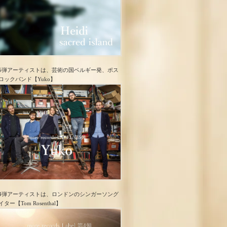
5弾アーティストは、芸術の国ベルギー発、ポス
ロック​バンド【Yuko】
4弾アーティストは、ロンドンのシンガーソング
イター【Tom Rosenthal】