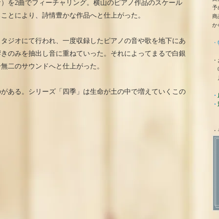
）を2曲でフィーチャリング。横山のピアノ作品のスケール
予
ることにより、詩情豊かな作品へと仕上がった。
商
か
スタジオにて行われ、一度収録したピアノの音や歌を地下にあ
・
響きのみを抽出し音に重ねていった。それによってまるで白銀
・
一無二のサウンドへと仕上がった。
0
月
のがある。シリーズ「四季」は生命が土の中で増えていくこの
・
・
・