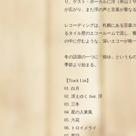
り、ゲスト・ボーカルに浮（米山ミサ
が広がり、また浮の声と言葉が重な
レコーディングは、札幌にある芸森
るタイル壁のエコールームで流し、
の中に佇むような、深いエコーが唯
冬の語源の一つに「殖ゆ」というも
季節より始まる。
【Track List】
01. 白月
02. 冴えゆく feat. 浮
03. 三冬
04. 星の入東風
05. 六花
06. トロイメライ
07. 窓辺