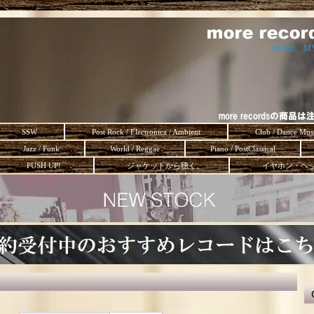
HOME
-
M
SSW
Post Rock / Electronica / Ambient
Club / Dance Mus
Jazz / Funk
World / Reggae
Piano / PostClassical
PUSH UP!
ジャケットから聴く。
イヤホン・ヘ