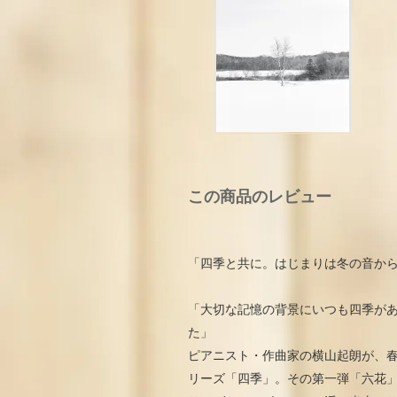
この商品のレビュー
「四季と共に。はじまりは冬の音か
「大切な記憶の背景にいつも四季が
た
ピアニスト・作曲家の横山起朗が、
リーズ「四季」。その第一弾「六花