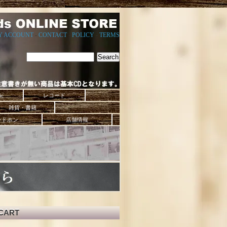
Y ACCOUNT
-
CONTACT
-
POLICY
-
TERMS
ic
レコード
雑貨・書籍
ッドホン
店舗情報
CART