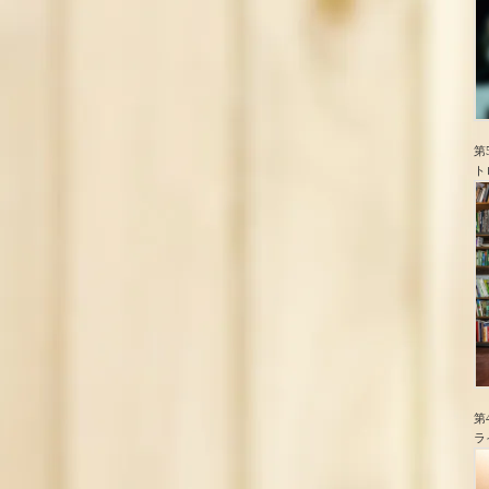
第
ト
第
ラ