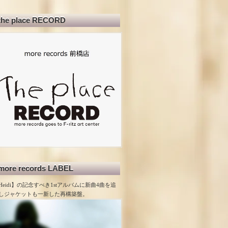
the place RECORD
more records LABEL
Heidi】の記念すべき1stアルバムに新曲4曲を追
しジャケットも一新した再構築盤。