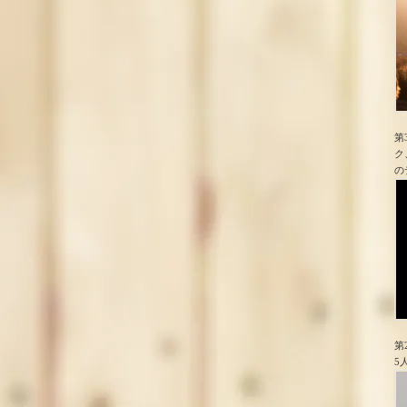
第
ク
の
第
5