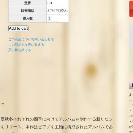
型番
CD
販売価格
3,799円(税込)
購入数
この商品について問い合わせる
この商品を友達に教える
買い物を続ける
ら」
よ
m
あっ
「
・
」
べ
春夏秋冬それぞれの四季に向けてアルバムを制作する新たなシ
・
」をリリース。本作はピアノを主軸に構成されたアルバムであ
が
文