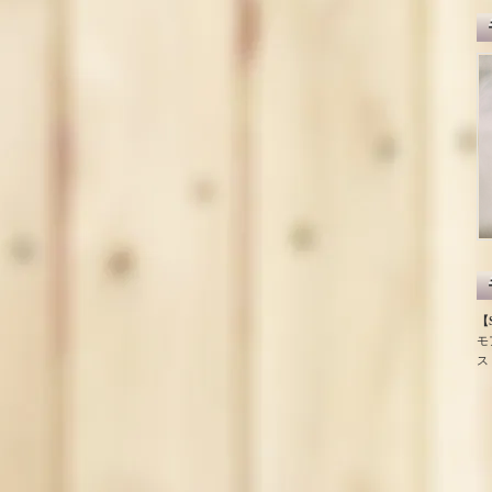
【S
モ
ス