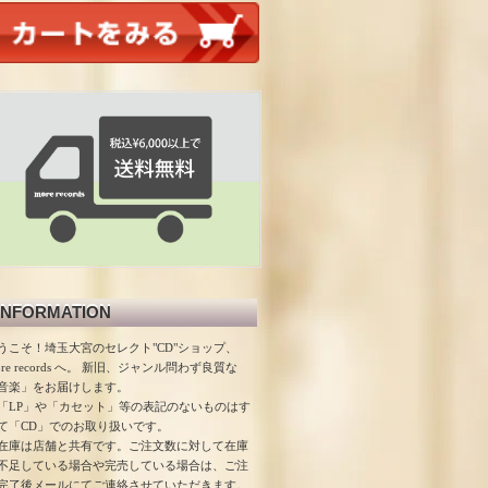
INFORMATION
うこそ！埼玉大宮のセレクト"CD"ショップ、
ore records へ。 新旧、ジャンル問わず良質な
音楽」をお届けします。
「LP」や「カセット」等の表記のないものはす
て「CD」でのお取り扱いです。
在庫は店舗と共有です。ご注文数に対して在庫
不足している場合や完売している場合は、ご注
完了後メールにてご連絡させていただきます。