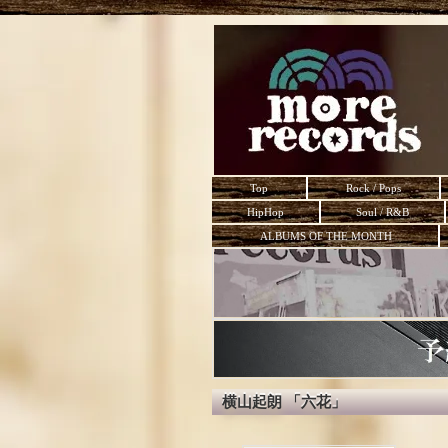
Top
Rock / Pops
HipHop
Soul / R&B
ALBUMS OF THE MONTH
横山起朗 「六花」