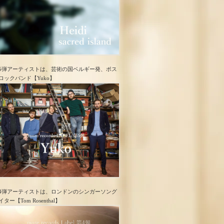
5弾アーティストは、芸術の国ベルギー発、ポス
ロック​バンド【Yuko】
4弾アーティストは、ロンドンのシンガーソング
イター【Tom Rosenthal】