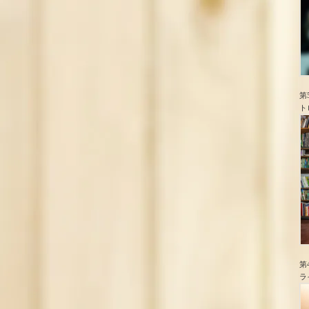
第
ト
第
ラ