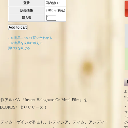
型番
国内盤CD
販売価格
2,860円(税込)
購入数
この商品について問い合わせる
この商品を友達に教える
買い物を続ける
よ
m
Instant Holograms On Metal Film』を
「
・
RP RECORDS〉よりリリース！
べ
・
とティム・ゲインが作曲し、レティシア、ティム、アンディ・
が
文