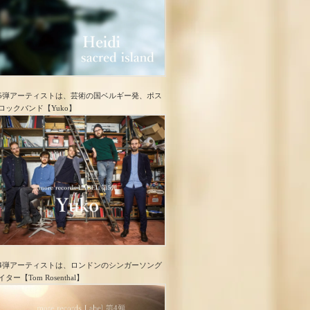
5弾アーティストは、芸術の国ベルギー発、ポス
ロック​バンド【Yuko】
4弾アーティストは、ロンドンのシンガーソング
イター【Tom Rosenthal】