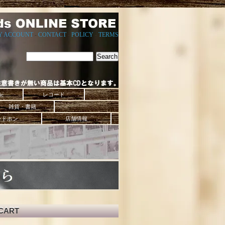
Y ACCOUNT
-
CONTACT
-
POLICY
-
TERMS
ic
レコード
雑貨・書籍
ッドホン
店舗情報
CART