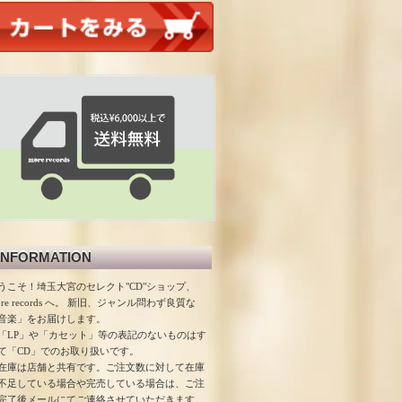
INFORMATION
うこそ！埼玉大宮のセレクト"CD"ショップ、
ore records へ。 新旧、ジャンル問わず良質な
音楽」をお届けします。
「LP」や「カセット」等の表記のないものはす
て「CD」でのお取り扱いです。
在庫は店舗と共有です。ご注文数に対して在庫
不足している場合や完売している場合は、ご注
完了後メールにてご連絡させていただきます。