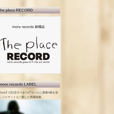
the place RECORD
more records LABEL
Heidi】の記念すべき1stアルバムに新曲4曲を追
しジャケットも一新した再構築盤。