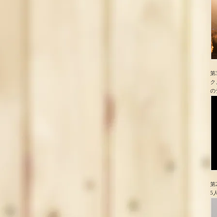
第
ク
の
第
5