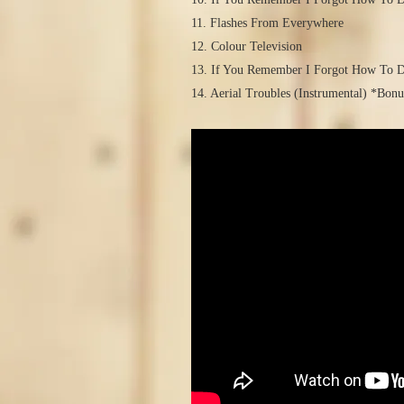
11. Flashes From Everywhere
12. Colour Television
13. If You Remember I Forgot How To D
14. Aerial Troubles (Instrumental) *Bon