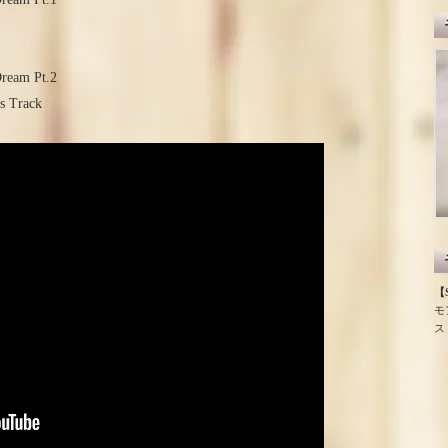
ream Pt.2
us Track
【S
モ
ス