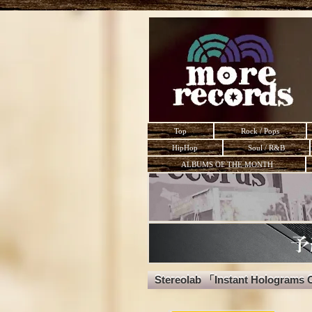
Top
Rock / Pops
HipHop
Soul / R&B
ALBUMS OF THE MONTH
Stereolab 「Instant Holograms 