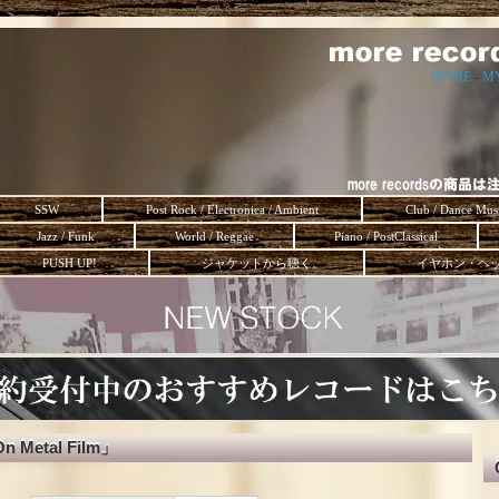
HOME
-
M
SSW
Post Rock / Electronica / Ambient
Club / Dance Mus
Jazz / Funk
World / Reggae
Piano / PostClassical
PUSH UP!
ジャケットから聴く。
イヤホン・ヘ
On Metal Film」