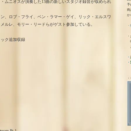
・ムニオスが演奏した13曲の新しいスタジオ録音が収められ
予
商
か
イン、ロブ・フライ、ベン・ラマー・ゲイ、リック・エルスワ
・メルレ、モリー・リードらがゲスト参加している。
・
・
ラック追加収録
0
月
・
・
・
ream Pt.1