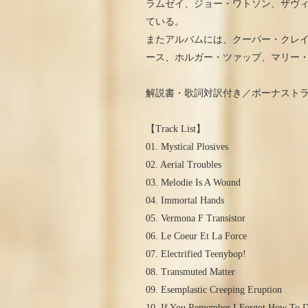
ラムゼイ、ジョー・ワトソン、ザヴィ
ている。
またアルバムには、クーパー・クレ
ース、ホルガー・ツァップ、マリー
解説書・歌詞対訳付き／ボーナスト
【Track List】
01. Mystical Plosives
02. Aerial Troubles
03. Melodie Is A Wound
04. Immortal Hands
05. Vermona F Transistor
06. Le Coeur Et La Force
07. Electrified Teenybop!
08. Transmuted Matter
09. Esemplastic Creeping Eruption
10. If You Remember I Forgot How To D