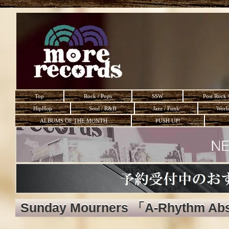
Top
Rock / Pops
SSW
Post Rock 
HipHop
Soul / R&B
Jazz / Funk
Worl
ALBUMS OF THE MONTH
PUSH UP!
Sunday Mourners 「A-Rhythm Ab