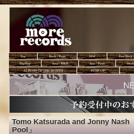
Top
Rock / Pops
SSW
Post Rock 
HipHop
Soul / R&B
Jazz / Funk
Worl
ALBUMS OF THE MONTH
PUSH UP!
Tomo Katsurada and Jonny Nash 
Pool」