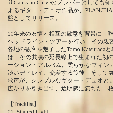
りGaussian Curveのメンバーとしても知ら
よるギター・デュオ作品が、PLANCH
盤としてリリース。
10年来の友情と相互の敬意を背景に、
ヘッドライン・ツアーを行い、その親
各地の観客を魅了したTomo KatsuradaとJ
は、その共演の延長線上で生まれた初
ーション・アルバム。柔らかなフィン
淡いディレイ、交差する旋律、そして
歌声が、シンプルなギター・デュオと
広がりを引き出す、透明感に満ちた一
【Tracklist】
01. Stained Light