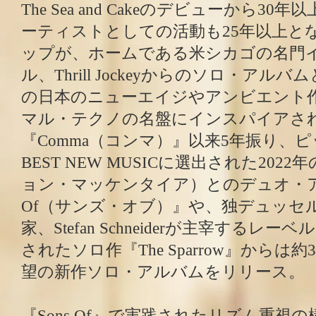
The Sea and Cakeのデビューから3
ーティストとしての活動も25年以上と
ップが、ホームである米シカゴの名門
ル、Thrill Jockeyからのソロ・アル
の日本のニューエイジやアンビエント作
マル・テクノの名盤にインスパイアされた
『Comma（コンマ）』以来5年振り、
BEST NEW MUSICに選出された2022年のJ
ョン・マッケンタイア）とのデュオ・アル
Of（サンズ・オブ）』や、独デュッセ
家、Stefan Schneiderが主宰するレー
されたソロ作『The Sparrow』からは
望の新作ソロ・アルバムをリリース。
『Sons Of』で実践されたリズム重視