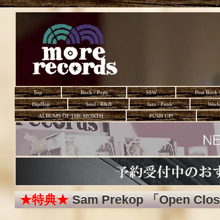
Top
Rock / Pops
SSW
Post Rock 
HipHop
Soul / R&B
Jazz / Funk
Worl
ALBUMS OF THE MONTH
PUSH UP!
★特典★
Sam Prekop 「Open Clo