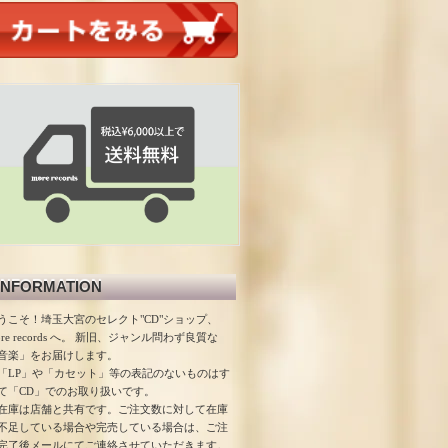
INFORMATION
うこそ！埼玉大宮のセレクト"CD"ショップ、
ore records へ。 新旧、ジャンル問わず良質な
音楽」をお届けします。
「LP」や「カセット」等の表記のないものはす
て「CD」でのお取り扱いです。
在庫は店舗と共有です。ご注文数に対して在庫
不足している場合や完売している場合は、ご注
完了後メールにてご連絡させていただきます。