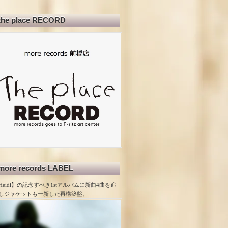
the place RECORD
more records LABEL
Heidi】の記念すべき1stアルバムに新曲4曲を追
しジャケットも一新した再構築盤。