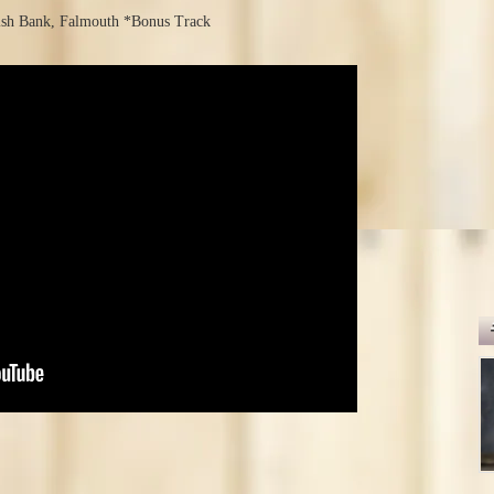
rnish Bank, Falmouth *Bonus Track