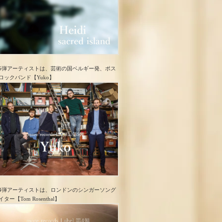
5弾アーティストは、芸術の国ベルギー発、ポス
ロック​バンド【Yuko】
4弾アーティストは、ロンドンのシンガーソング
イター【Tom Rosenthal】