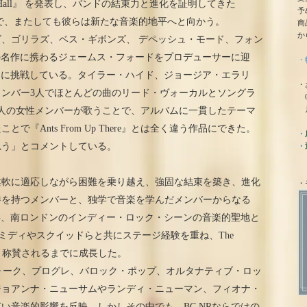
sh Hall』 を発表し、バンドの結束力と進化を証明してきた
予
バムで、またしても彼らは新たな音楽的地平へと向かう。
商
か
、ゴリラズ、ベス・ギボンズ、 デペッシュ・モード、フォン
々の名作に携わるジェームス・フォードをプロデューサーに迎
・
ョンに挑戦している。タイラー・ハイド、ジョージア・エラリ
・
ンバー3人でほとんどの曲のリード・ヴォーカルとソングラ
0
月
人の女性メンバーが歌うことで、アルバムに一貫したテーマ
『Ants From Up There』とは全く違う作品にできた。
・
思う」とコメントしている。
・
柔軟に適応しながら困難を乗り越え、強固な結束を築き、進化
・
養を持つメンバーと、独学で音楽を学んだメンバーからなる
代後半、南ロンドンのインディー・ロック・シーンの音楽的聖地と
ック・ミディやスクイッドらと共にステージ経験を重ね、The
」と称賛されるまでに成長した。
g』は、フォーク、プログレ、バロック・ポップ、オルタナティブ・ロッ
ジョアンナ・ニューサムやランディ・ニューマン、フィオナ・
い音楽的影響を反映。しかしその中でも、BC,NRならではの