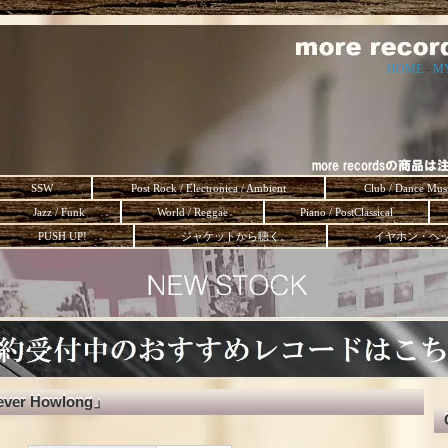
HOME
-
M
SSW
Post Rock / Electronica / Ambient
Club / Dance Mus
Jazz / Funk
World / Reggae
Piano / PostClassical
PUSH UP!
ジャケットから聴く。
イヤホン・ヘ
rever Howlong」