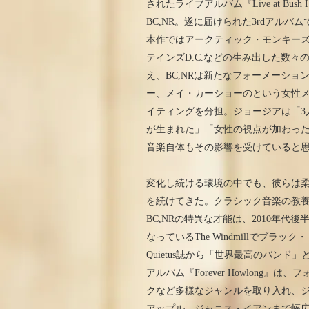
されたライブアルバム『Live at Bu
BC,NR。遂に届けられた3rdアル
本作ではアークティック・モンキーズ
テインズD.C.などの生み出した数
え、BC,NRは新たなフォーメーシ
ー、メイ・カーショーのという女性メ
イティングを分担。ジョージアは「3
が生まれた」「女性の視点が加わったことで
音楽自体もその影響を受けていると
変化し続ける環境の中でも、彼らは
を続けてきた。クラシック音楽の教
BC,NRの特異な才能は、2010年
なっているThe Windmillでブラ
Quietus誌から「世界最高のバンド
アルバム『Forever Howlon
クなど多様なジャンルを取り入れ、
アップル、ジャニス・イアンまで幅広