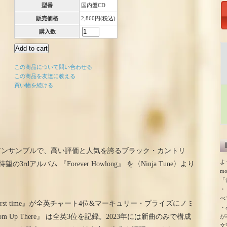
型番
国内盤CD
販売価格
2,860円(税込)
購入数
この商品について問い合わせる
この商品を友達に教える
買い物を続ける
アンサンブルで、高い評価と人気を誇るブラック・カントリ
よ
rdアルバム 『Forever Howlong』 を〈Ninja Tune〉より
m
「
・
べ
 first time』が全英チャート4位&マーキュリー・プライズにノミ
・
om Up There』 は全英3位を記録。2023年には新曲のみで構成
が
文