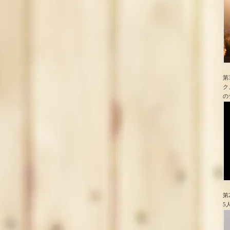
第
ク
の
第
5