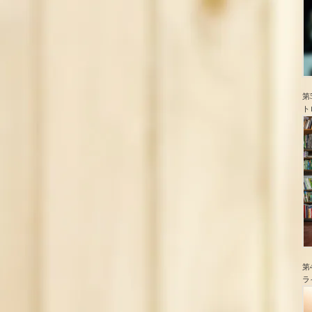
第
ト
第
ラ