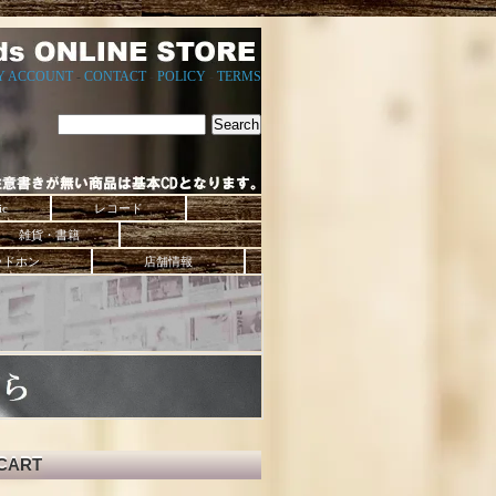
Y ACCOUNT
-
CONTACT
-
POLICY
-
TERMS
ic
レコード
雑貨・書籍
ッドホン
店舗情報
CART