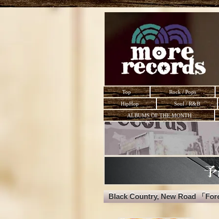
Top
Rock / Pops
HipHop
Soul / R&B
ALBUMS OF THE MONTH
Black Country, New Road 「Fo