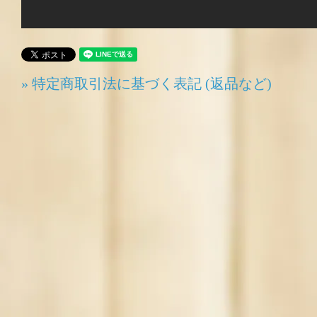
» 特定商取引法に基づく表記 (返品など)