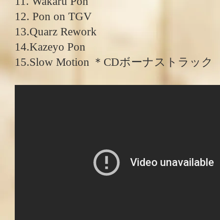
11. Wakaru Pon
12. Pon on TGV
13.Quarz Rework
14.Kazeyo Pon
15.Slow Motion ＊CDボーナストラック