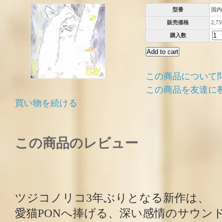
型番
国内
販売価格
2,7
購入数
この商品について
この商品を友達に
買い物を続ける
この商品のレビュー
ツジコノリコ3年ぶりとなる新作は、
愛猫PONへ捧げる、深い感情のサウン