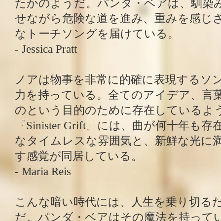
たかのようだ。パンダ・ベアは、馴染
せながら危険な道を進み、重みを感じ
なトーチソングを届けている。
- Jessica Pratt
ノアは物事を非常に的確に表現するソ
力を持っている。全てのアイデア、言
のという目的のために存在しているよ
『Sinister Grift』には、曲が何十
なタイムレスな雰囲気と、新鮮な光に
す感覚が同居している。
- Maria Reis
こんな暗い時代には、人生を乗り切る
だ。パンダ・ベアはその魔法を持って