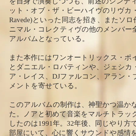
を自身で演奏しつつも、前述のシンデ
ット・オブ・ザ・ビーハイヴのリヴカ・ラヴ
Ravede)といった同志を招き、またソ
ニマル・コレクティヴの他のメンバー
アルバムとなっている。
また本作にはワンオートリックス・ポ
とダニエル・ロパティンや、ジェシカ
ア・レイス、DJファルコン、アラン・
メントを寄せている。
このアルバムの制作は、神聖かつ温か
た。ノアと初めて音楽をマルチトラッ
したのは1991年。32年後、同じやり
部屋にいて、心に響くサウンドや感情