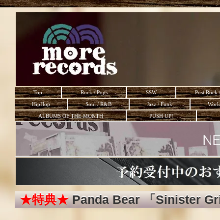
Top
Rock / Pops
SSW
Post Rock 
HipHop
Soul / R&B
Jazz / Funk
Worl
ALBUMS OF THE MONTH
PUSH UP!
★特典★
Panda Bear 「Sinister Gr