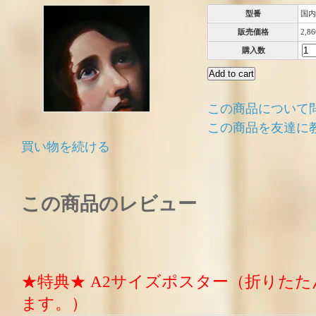
型番
国内
販売価格
2,8
購入数
この商品について
この商品を友達に
買い物を続ける
この商品のレビュー
★特典★ A2サイズポスター（折りた
ます。）