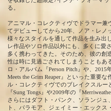
を収録した超限定7インチ・フォーマッ
る。
アニマル・コレクティヴでドラマー兼
てデビューしてから20年、ノア・レノ
様々なスタイルを通して作品を生み出
レ作品やソロ作品以外にも、多くに愛
多く携わってきた。そのため、彼の創
性は時に見過ごされてしまうこともあるが
ロ・アルバム『Person Pitch』や、2015年の
Meets the Grim Reaper』といった
ル・コレクティヴでのブレイクスルーと
『Sung Tongs』や2009年の『Merriweather 
さらにはダフト・パンク、ソランジュ
ト、パラモア、ジェイミー・エックス