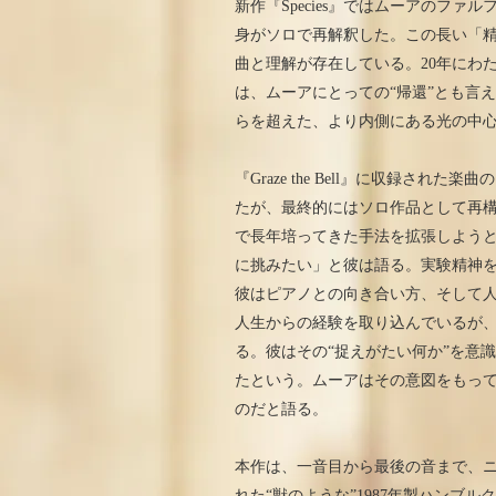
新作『Species』ではムーアのフ
身がソロで再解釈した。この長い「
曲と理解が存在している。20年にわたるア
は、ムーアにとっての“帰還”とも言
らを超えた、より内側にある光の中
『Graze the Bell』に収録された
たが、最終的にはソロ作品として再
で長年培ってきた手法を拡張しよう
に挑みたい」と彼は語る。実験精神を
彼はピアノとの向き合い方、そして
人生からの経験を取り込んでいるが
る。彼はその“捉えがたい何か”を意
たという。ムーアはその意図をもっ
のだと語る。
本作は、一音目から最後の音まで、ニュー
れた“獣のような”1987年製ハンブ