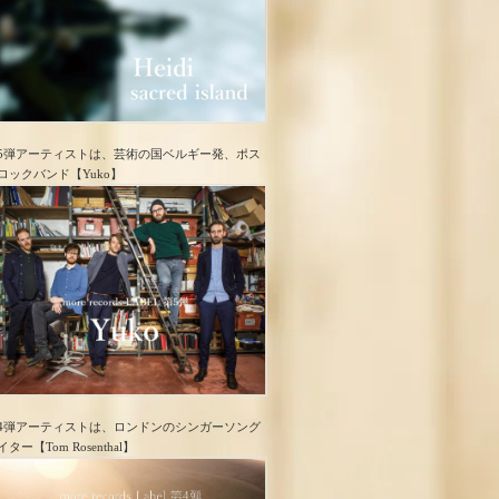
5弾アーティストは、芸術の国ベルギー発、ポス
ロック​バンド【Yuko】
4弾アーティストは、ロンドンのシンガーソング
イター【Tom Rosenthal】