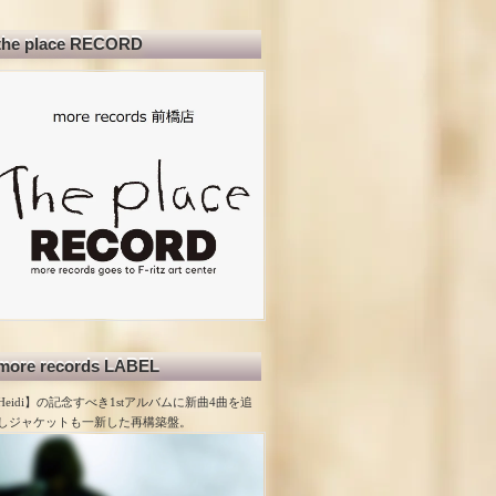
the place RECORD
more records LABEL
Heidi】の記念すべき1stアルバムに新曲4曲を追
しジャケットも一新した再構築盤。