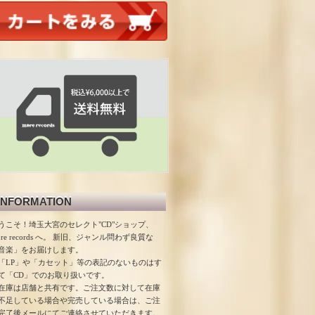
INFORMATION
うこそ！埼玉大宮のセレクト"CD"ショップ、
ore records へ。 新旧、ジャンル問わず良質な
音楽」をお届けします。
「LP」や「カセット」等の表記のないものはす
て「CD」でのお取り扱いです。
在庫は店舗と共有です。ご注文数に対して在庫
不足している場合や完売している場合は、ご注
完了後メールにてご連絡させていただきます。