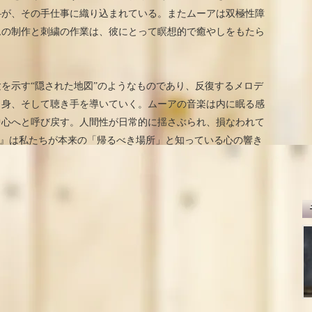
―が、その手仕事に織り込まれている。またムーアは双極性障
ムの制作と刺繍の作業は、彼にとって瞑想的で癒やしをもたら
を示す“隠された地図”のようなものであり、反復するメロデ
自身、そして聴き手を導いていく。ムーアの音楽は内に眠る感
中心へと呼び戻す。人間性が日常的に揺さぶられ、損なわれて
 Bell』は私たちが本来の「帰るべき場所」と知っている心の響き