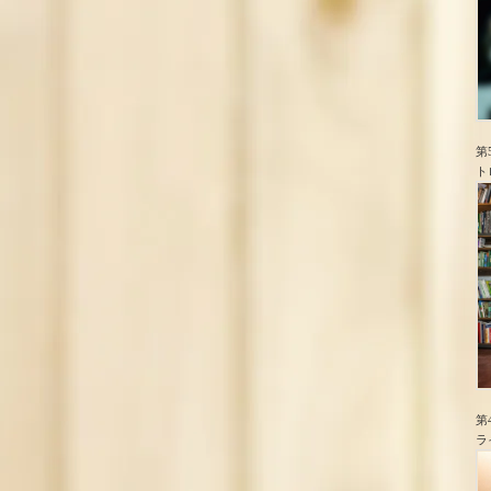
第
ト
第
ラ