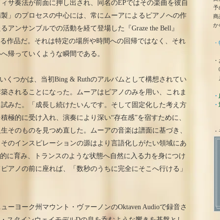
ァルフィサ奏法が前面に押し出され、同名のEPではその楽曲を彼自
予
精製」のプロセスの中心には、常にムーアによるピアノへの作
商
か
ンサンブルでの活動を経て登場した『Graze the Bell』
える作品だ。それは特定の場所や時間への回帰ではなく、それ
・
心へ帰っていくような瞬間である。
・
0
月
楽曲のいくつかは、当初Bing & Ruthのアルバムとして構想されてい
構築されることになった。ムーアはピアノのみを用い、これま
・
と試みた。「成長し続けたいんです。そして固定化した考え方
・
積極的に受け入れ、演奏により深い“存在感”を宿すために、
人生そのものを見つめ直した。ムーアの音楽は譜面に基づき、
・
、そのインスピレーションの源はより言語化しがたい領域にあ
識的に育み、トランスのような状態へ自然に入る力を身につけ
てピアノの前に座れば、「数秒のうちに完全にそこへ行ける」
ヨーク州マウント・ヴァーノンのOktaven Audioで録音さ
ルク・スタインウェイモデルDの息を呑むような響きを基盤とし