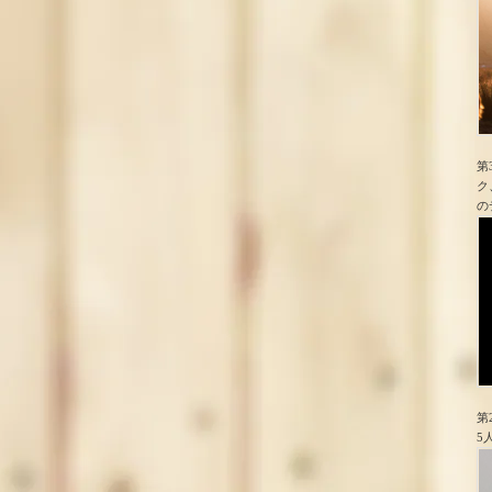
第
ク
の
第
5