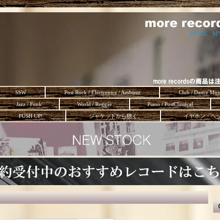
HOME
-
M
SSW
Post Rock / Electronica / Ambient
Club / Dance Mus
Jazz / Funk
World / Reggae
Piano / PostClassical
PUSH UP!
ジャケットから聴く。
イヤホン・ヘ