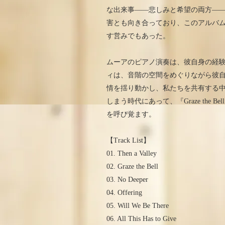
な出来事――悲しみと希望の両方―
害とも向き合っており、このアルバ
す営みでもあった。
ムーアのピアノ演奏は、彼自身の経験
ィは、音階の空間をめぐりながら彼
情を揺り動かし、私たちを共有する
しまう時代にあって、『Graze the
を呼び覚ます。
【Track List】
01. Then a Valley
02. Graze the Bell
03. No Deeper
04. Offering
05. Will We Be There
06. All This Has to Give