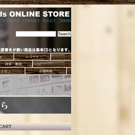
Y ACCOUNT
-
CONTACT
-
POLICY
-
TERMS
ic
レコード
雑貨・書籍
ッドホン
店舗情報
CART