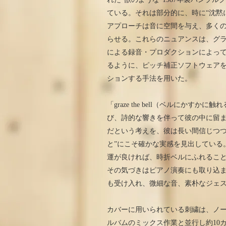
ている。それは部分的に、時に“沈黙
アプローチは音に空間を与え、多く
らせる。これらのニュアンスは、グラミー受賞
による録音・プロダクションによっ
るように、ピッチ補正ソフトウェアを
ションする手法を用いた。
「graze the bell（ベルにか
び、詩的な響きを伴って彼の中に留
だという考えを、彼は長い間信じつつ
と”にこそ確かな実感を見出している
運が良ければ、時折ベルにふれるこ
その気づきはピアノ演奏にも取り込
も受け入れ、微細な音、素朴なジェ
カバーに用いられている刺繍は、ノ
ルバムのミックス作業と並行し約10