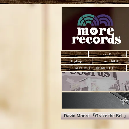
Top
Rock / Pops
HipHop
Soul / R&B
ALBUMS OF THE MONTH
David Moore 「Graze the Bell」