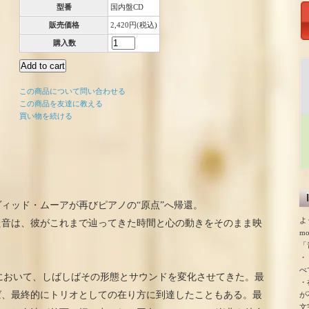
型番
国内盤CD
販売価格
2,420円(税込)
購入数
この商品について問い合わせる
この商品を友達に教える
買い物を続ける
ィッド・ムーアが再びピアノの“原点”へ帰還。
よ
た音は、彼がこれまで辿ってきた時間と心の動きをそのまま映
m
「
・
べ
の作品において、しばしばその形態とサウンドを変化させてきた。最
・
ば、最終的にトリオとしての在り方に到達したこともある。最
が
文