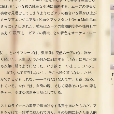
に触れる”ような彼の繊細な奏法に由来する。ムーアの優美な
の奏者が見過ごしてしまうようなピアノの色合いを浮かび上が
エンジニアBen KaneとアシスタントOwen Mulholland
てさらに引き出された。彼らはムーアの実験的姿勢を後押しす
あえて“誤用”し、ピアノの音域ごとの音色をオーケストレー
すかに触れる）」というフレーズは、数年前に突然ムーアの心に浮か
まり続けた。人生はいつか何かに到達する「頂点」に向かう旅
も次第に疑うようになった。いま彼は、“いまここにいるこ
。「山頂なんて存在しないし、そこへ続く道もない。ただ、
【S
モ
とができるかもしれない――それだけなんです」と彼は綴る。
ス
まれている。今作では、自身の癖、そして楽器そのものの癖を
スチャー、幸運な偶然を大切にしている。
ースカロライナ州の海岸で凧揚げをする妻を描いたものだ。ア
カ月をかけて一針ずつ縫われており、その期間に起きた個人的