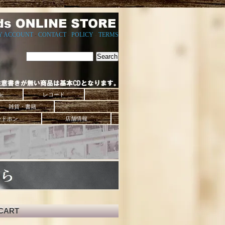
Y ACCOUNT
-
CONTACT
-
POLICY
-
TERMS
ic
レコード
雑貨・書籍
ッドホン
店舗情報
CART