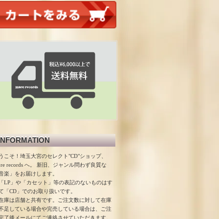
INFORMATION
うこそ！埼玉大宮のセレクト"CD"ショップ、
ore records へ。 新旧、ジャンル問わず良質な
音楽」をお届けします。
「LP」や「カセット」等の表記のないものはす
て「CD」でのお取り扱いです。
在庫は店舗と共有です。ご注文数に対して在庫
不足している場合や完売している場合は、ご注
完了後メールにてご連絡させていただきます。