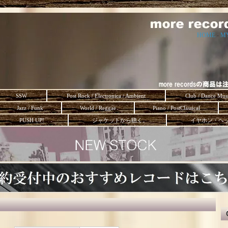
HOME
-
M
SSW
Post Rock / Electronica / Ambient
Club / Dance Mus
Jazz / Funk
World / Reggae
Piano / PostClassical
PUSH UP!
ジャケットから聴く。
イヤホン・ヘ