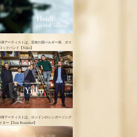
5弾アーティストは、芸術の国ベルギー発、ポス
ロック​バンド【Yuko】
4弾アーティストは、ロンドンのシンガーソング
イター【Tom Rosenthal】