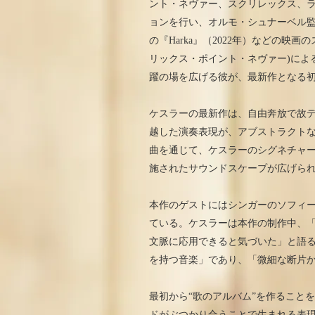
ント・ネヴァー、スクリレックス、
ョンを行い、オルモ・シュナーベル監督の『
の『Harka』（2022年）などの
リックス・ポイント・ネヴァー)による『
躍の場を広げる彼が、最新作となる初セル
ケスラーの最新作は、自由奔放で故
越した演奏表現が、アブストラクトな
曲を通じて、ケスラーのシグネチャ
施されたサウンドスケープが広げら
本作のゲストにはシンガーのソフィ
ている。ケスラーは本作の制作中、
文脈に応用できると気づいた」と語
を持つ音楽」であり、「微細な断片
最初から“歌のアルバム”を作ること
ドがぶつかり合うことで生まれる表