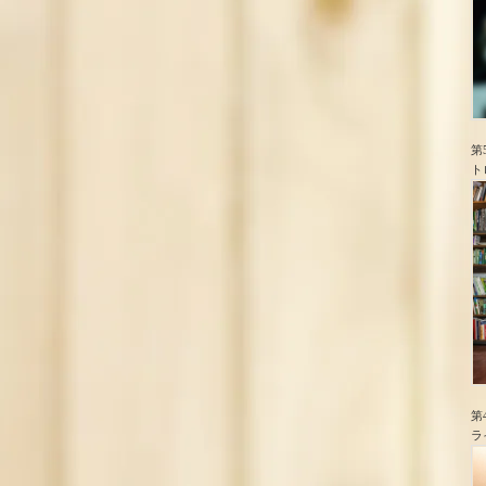
第
ト
第
ラ