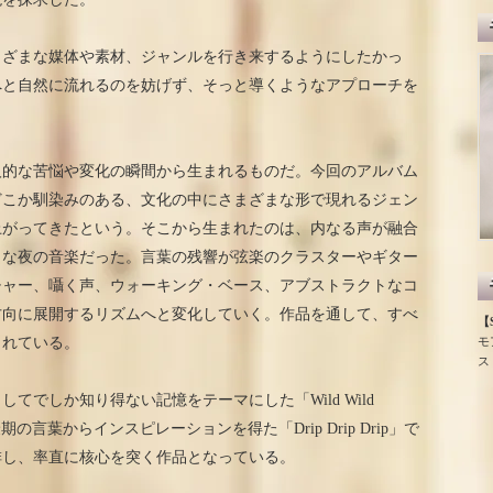
まざまな媒体や素材、ジャンルを行き来するようにしたかっ
へと自然に流れるのを妨げず、そっと導くようなアプローチを
人的な苦悩や変化の瞬間から生まれるものだ。今回のアルバム
どこか馴染みのある、文化の中にさまざまな形で現れるジェン
上がってきたという。そこから生まれたのは、内なる声が融合
うな夜の音楽だった。言葉の残響が弦楽のクラスターやギター
チャー、囁く声、ウォーキング・ベース、アブストラクトなコ
方向に展開するリズムへと変化していく。作品を通して、すべ
【S
モ
まれている。
ス
てでしか知り得ない記憶をテーマにした「Wild Wild
の言葉からインスピレーションを得た「Drip Drip Drip」で
排し、率直に核心を突く作品となっている。