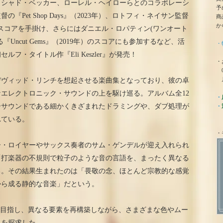
ラシャド・ベッカー、ローレル・ヘイローらとのコラボレーシ
予
Pet Shop Days』（2023年）、ロトフィ・ネイサン監督
商
か
映画のスコアを手掛け、さらにはダニエル・ロパティン(ワンオート
Uncut Gems』（2019年）のスコアにも参加するなど、活
・
フ・タイトル作『Eli Keszler』が発売！
・
0
月
デヴィッド・リンチを想起させる楽曲集となっており、彼の卓
エレクトロニック・サウンドの上を駆け巡る。アルバム全12
・
ーサウンドである細かくきざまれたドラミングや、ダブ処理が
・
れている。
・
ー・ロイヤーやサックス奏者のサム・ゲンデルが迎え入れられ
「打楽器の不規則で粒子のような音の言語を、まったく異なる
る。その結果生まれたのは「畏敬の念、ほとんど宗教的な感覚
から成る静的な音楽」だという。
を目指し、異なる要素を再構築しながら、さまざまな色やムー
現を探求した。