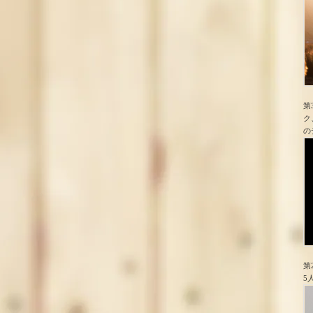
第
ク
の
第
5