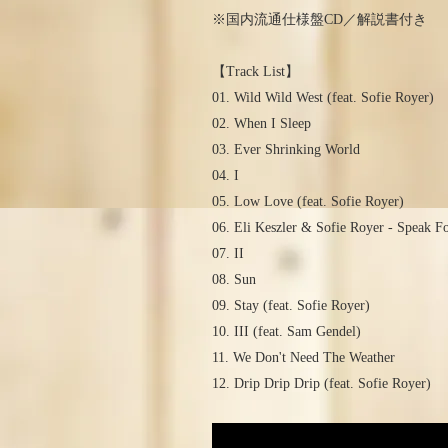
※国内流通仕様盤CD／解説書付き
【Track List】
01. Wild Wild West (feat. Sofie Royer)
02. When I Sleep
03. Ever Shrinking World
04. I
05. Low Love (feat. Sofie Royer)
06. Eli Keszler & Sofie Royer - Speak Fo
07. II
08. Sun
09. Stay (feat. Sofie Royer)
10. III (feat. Sam Gendel)
11. We Don't Need The Weather
12. Drip Drip Drip (feat. Sofie Royer)