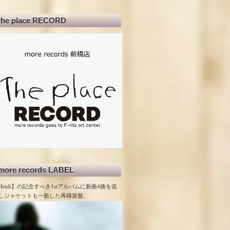
the place RECORD
more records LABEL
Heidi】の記念すべき1stアルバムに新曲4曲を追
しジャケットも一新した再構築盤。