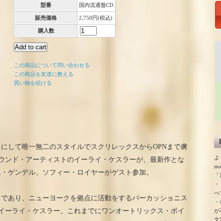
型番
国内流通盤CD
販売価格
2,750円(税込)
購入数
この商品について問い合わせる
この商品を友達に教える
買い物を続ける
にして唯一無二のスタイルでスクリレックスからOPNまで虜
よ
サウンド・アーティストのイーライ・ケスラーが、最新作とな
m
ム・ゲンデル、ソフィー・ロイヤーがゲスト参加。
「
・
べ
トであり、ニューヨークを拠点に活動をするパーカッショニス
・
のイーライ・ケスラー。これまでにワンオートリックス・ポイ
が
文