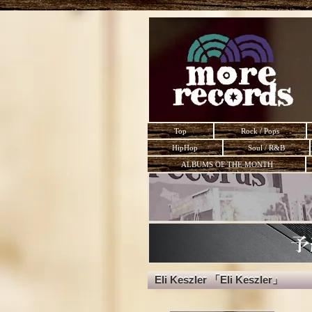
Top
Rock / Pops
HipHop
Soul / R&B
ALBUMS OF THE MONTH
Eli Keszler 「Eli Keszler」