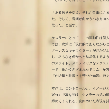
「ある感覚を捉え、それが自由にさ
た。そして、音楽が向かうべき方向
取った」と話す。
ケスラーにとって、この流動性は個
では、次第に「現代的でありながら
ダーレスなキャラクター」が浮かび
し、名もなき何かへと結晶化するよ
のスライド、メロディックなテクス
ード、細かくきざまれたドラム、多
てが絶望と壮麗さを帯びた光沢に包
本作は、コントロールと、イメージとし
West」で幕を開け、ケスラーの父の最期
締めくくられる。皮肉めいた表現を