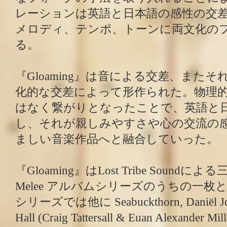
レーションは英語と日本語の感性の交
メロディ、テンポ、トーンに両文化の
る。
『Gloaming』は音による交差、また
化的な交差によって形作られた。物理
はなく繋がりとなったことで、英語と
し、それが親しみやすさや心の交流の
ましい音楽作品へと融合していった。
『Gloaming』はLost Tribe Soundによ
Melee アルバムシリーズのうちの一
シリーズでは他に Seabuckthorn, Daniël Jolan 
Hall (Craig Tattersall & Euan Alexander Mi