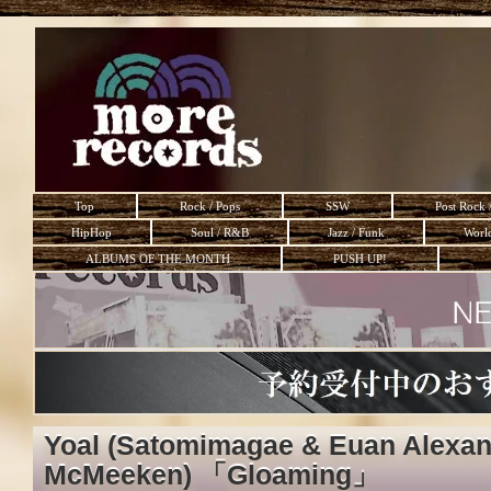
Top
Rock / Pops
SSW
Post Rock 
HipHop
Soul / R&B
Jazz / Funk
Worl
ALBUMS OF THE MONTH
PUSH UP!
Yoal (Satomimagae & Euan Alexand
McMeeken) 「Gloaming」