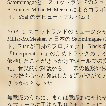
Satomimagaeと、スコットランドのミュ
Alexander Millar-McMeekenに
オ、Yoal のデビュー・アルバム！
YOALはスコットランドのミュージシャン Eua
Millar-McMeeken と日本の Satomim
ト。Euanが自身のプロジェクト Glaci
『Interpretations』のためトラックの
依頼したことがきっかけでメールでの
た。音楽的な対話から、日常の観察や
への好奇心へと発展した交流がやがて
きっかけとなった。
無意識のうちに、または意識的にそれ
なフォークの手法を取り入れることに