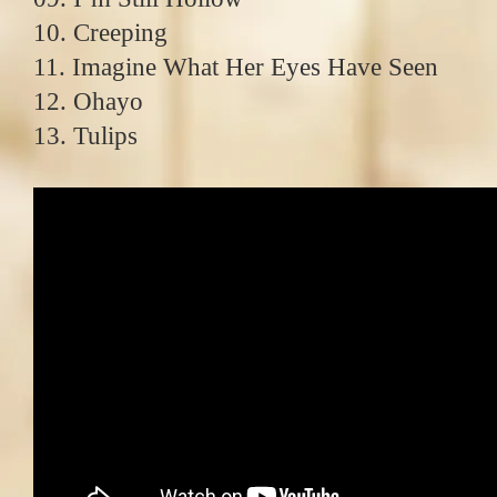
10. Creeping
11. Imagine What Her Eyes Have Seen
12. Ohayo
13. Tulips