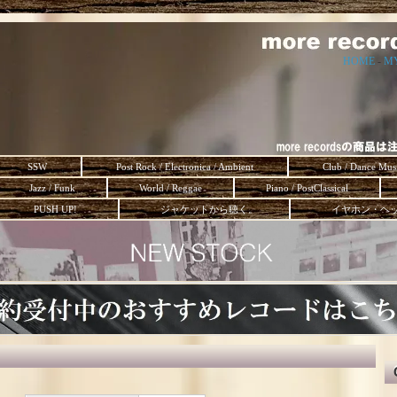
HOME
-
M
SSW
Post Rock / Electronica / Ambient
Club / Dance Mus
Jazz / Funk
World / Reggae
Piano / PostClassical
PUSH UP!
ジャケットから聴く。
イヤホン・ヘ