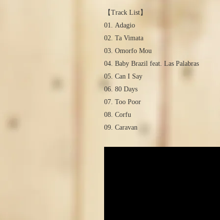
【Track List】
01. Adagio
02. Ta Vimata
03. Omorfo Mou
04. Baby Brazil feat. Las Palabras
05. Can I Say
06. 80 Days
07. Too Poor
08. Corfu
09. Caravan