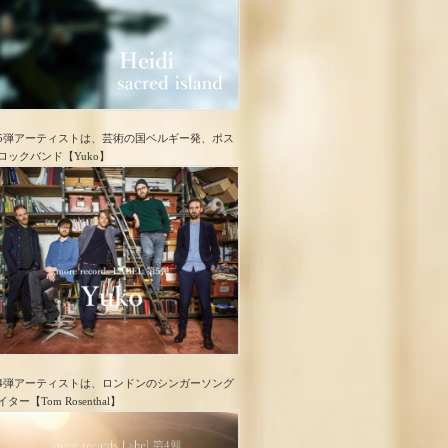
5弾アーティストは、芸術の国ベルギー発、ポス
ロック​バンド【Yuko】
4弾アーティストは、ロンドンのシンガーソング
イター【Tom Rosenthal】