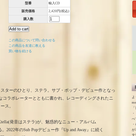
型番
輸入CD
販売価格
2,420円(税込)
購入数
この商品について問い合わせる
この商品を友達に教える
買い物を続ける
・スターのひとり、ステラ。サブ・ポップ・デビュー作となっ
よ
なコラボレーターとともに書かれ、レコーディングされたニ
m
リース。
「
・
べ
tella(発音はステラ)が、魅惑的なニュー・アルバム
・
。2022年のSub Popデビュー作『Up and Away』に続く
が
文