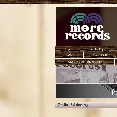
Top
Rock / Pops
HipHop
Soul / R&B
ALBUMS OF THE MONTH
Σtella 「Adagio」