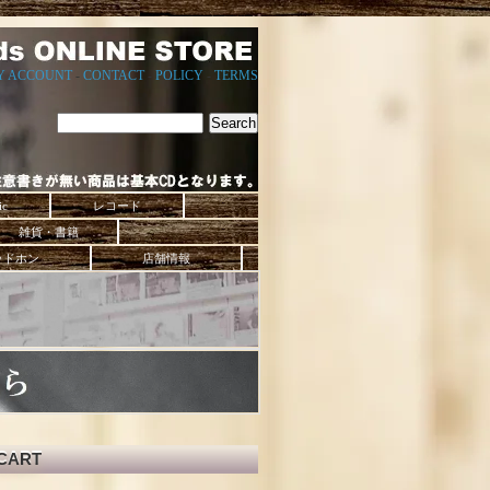
Y ACCOUNT
-
CONTACT
-
POLICY
-
TERMS
ic
レコード
雑貨・書籍
ッドホン
店舗情報
CART