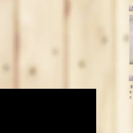
【S
モ
ス