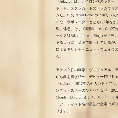
『Adagio』は、ナイロン弦のギタ
ボード、スタッカートのドラムでリ
ムだ。!!!のRafael Cohenやイギリ
ルなコラボレーターとともに5年をかけ
望、休息、そして時間についての27分
ックスはEdmund Irwin-Singe
あるように、英語で歌われているが、今作では、「O
によるギリシャ・ニュー・ウェイヴの1
る。
アテネ在住の画家、ヴィジュアル・アー
がら曲を書き始め、デビューEP『Keep
『Σtella』、2017年のセカンド・ア
ンディ・スターのひとりとなり、2020年にはモン
Cloudz、Doldrums)より、サード・
※アーティスト名の最初の文字はギリ
ります。