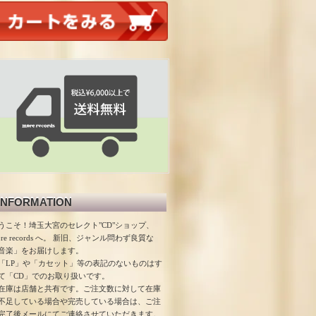
INFORMATION
うこそ！埼玉大宮のセレクト"CD"ショップ、
ore records へ。 新旧、ジャンル問わず良質な
音楽」をお届けします。
「LP」や「カセット」等の表記のないものはす
て「CD」でのお取り扱いです。
在庫は店舗と共有です。ご注文数に対して在庫
不足している場合や完売している場合は、ご注
完了後メールにてご連絡させていただきます。