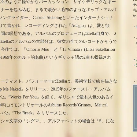
ー、羽のように軽やかなパーカッション、サイケデリックなキー
予
スナーを包み込む、まるで暖かい毛布のようなポップ・アルバ
商
か
スのソングライター、Gabriel Stebbingといったインターナショナ
て書かれ、レコーディングされた『Adagio』は、愛と欲
・
間の瞑想である。アルバムのプロデュースはΣtella自身で、ミ
・
rが担当。Σtellaのアルバムの大部分は、彼女の全てのレコードがそうで
0
月
morfo Mou」と「Ta Vimata」(Litsa Sakellariou
969年のカルト的名曲)というギリシャ語の2曲も収録され
・
・
ティスト、パフォーマーのΣtellaは、美術学校で絵を描きな
・
 Me Naked』をリリース。2015年のファースト・アルバム
ルバム『Works For You』を経て、ギリシャで最も人気のあるイ
トリオールのArbutus Records(Grimes、Majical
アルバム『The Break』をリリースした。
シャ文字の「シグマ」。アルファベットの場合は「S」にな