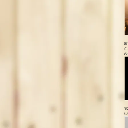
第
ク
の
第
5