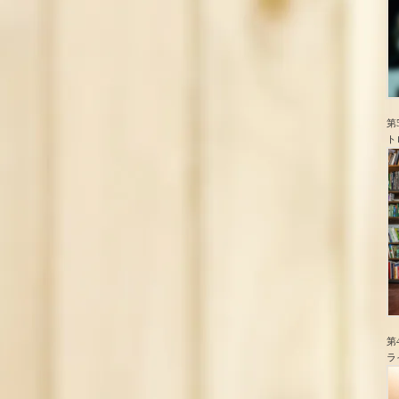
第
ト
第
ラ