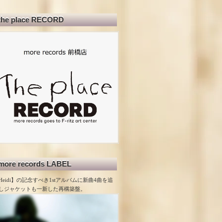
the place RECORD
more records LABEL
Heidi】の記念すべき1stアルバムに新曲4曲を追
しジャケットも一新した再構築盤。