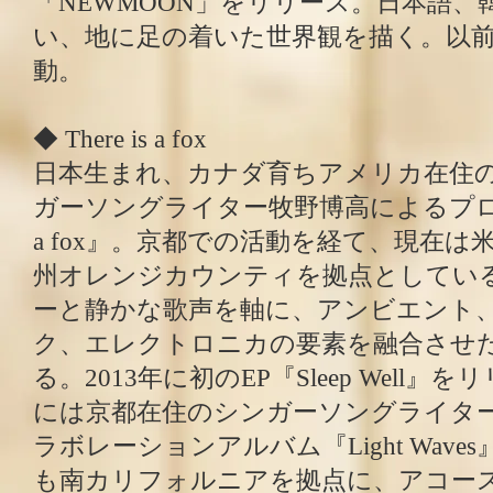
「NEWMOON」をリリース。日本語、
い、地に足の着いた世界観を描く。以前
動。
◆ There is a fox
日本生まれ、カナダ育ちアメリカ在住
ガーソングライター牧野博高によるプロジェ
a fox』。京都での活動を経て、現在
州オレンジカウンティを拠点としている
ーと静かな歌声を軸に、アンビエント
ク、エレクトロニカの要素を融合させ
る。2013年に初のEP『Sleep Well』を
には京都在住のシンガーソングライターLuc
ラボレーションアルバム『Light Wave
も南カリフォルニアを拠点に、アコー