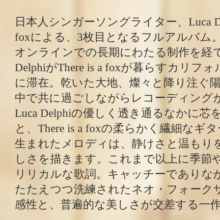
日本人シンガーソングライター、Luca Delphi
foxによる、3枚目となるフルアルバム
オンラインでの長期にわたる制作を経て、
DelphiがThere is a foxが暮らす
に滞在。乾いた大地、燦々と降り注ぐ
中で共に過ごしながらレコーディング
Luca Delphiの優しく透き通るなかに
と、There is a foxの柔らかく繊細
生まれたメロディは、静けさと温もり
しさを描きます。これまで以上に季節
リリカルな歌詞。キャッチーでありな
たたえつつ洗練されたネオ・フォーク
感性と、普遍的な美しさが交差する一