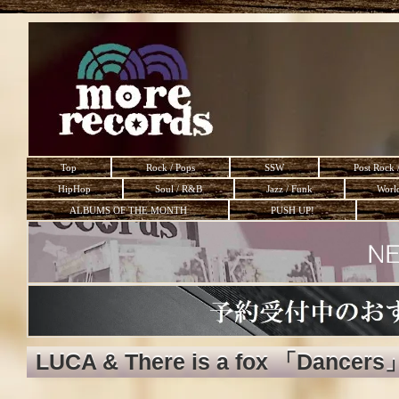
Top
Rock / Pops
SSW
Post Rock 
HipHop
Soul / R&B
Jazz / Funk
Worl
ALBUMS OF THE MONTH
PUSH UP!
LUCA & There is a fox 「Dancers