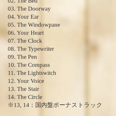
02. The Bed
03. The Doorway
04. Your Ear
05. The Windowpane
06. Your Heart
07. The Clock
08. The Typewriter
09. The Pen
10. The Compass
11. The Lightswitch
12. Your Voice
13. The Stair
14. The Circle
※13, 14：国内盤ボーナストラック