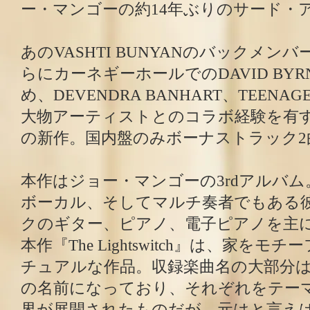
ー・マンゴーの約14年ぶりのサード・
あのVASHTI BUNYANのバックメン
らにカーネギーホールでのDAVID BY
め、DEVENDRA BANHART、TEENAG
大物アーティストとのコラボ経験を有
の新作。国内盤のみボーナストラック2
本作はジョー・マンゴーの3rdアルバ
ボーカル、そしてマルチ奏者でもある
クのギター、ピアノ、電子ピアノを主
本作『The Lightswitch』は、家を
チュアルな作品。収録楽曲名の大部分
の名前になっており、それぞれをテー
界が展開されたものだが、元はと言えば