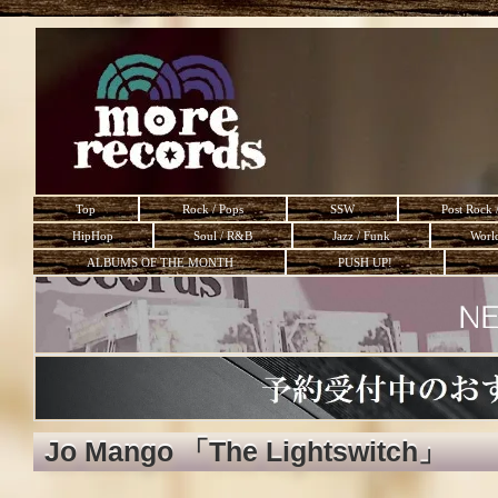
Top
Rock / Pops
SSW
Post Rock 
HipHop
Soul / R&B
Jazz / Funk
Worl
ALBUMS OF THE MONTH
PUSH UP!
Jo Mango 「The Lightswitch」