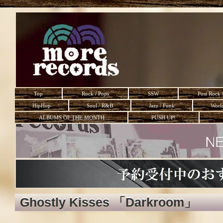
Top
Rock / Pops
SSW
Post Rock 
HipHop
Soul / R&B
Jazz / Funk
Worl
ALBUMS OF THE MONTH
PUSH UP!
Ghostly Kisses 「Darkroom」